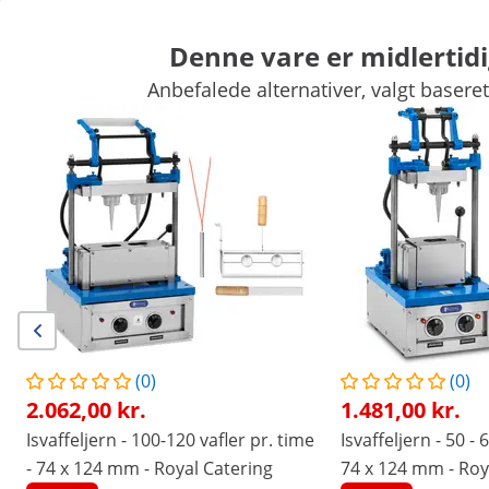
Denne vare er midlertidi
Anbefalede alternativer, valgt baseret
Kræmmermarked
Køkkenapparater
Køkkenmøbler
Køkkenre
Køl og frys
Barudstyr
Slagteriudstyr
Industriopvaskere
Eksklusive rabatter til Deres virksomhed
Spar nu
/
expondo
/
Køkkenudstyr
/
Kræmmermarked
/
Ingen
Vær den første til at
anmelde dette produkt
anmeldelser
|
Varenummer:
EX10012993
Model:
RC_WMS_10
(0)
(0)
Isvaffeljern - 50 - 60 vafler pr. time
2.062,00 kr.
1.481,00 kr.
- 55 x 70 mm - Royal Catering
Isvaffeljern - 100-120 vafler pr. time
Isvaffeljern - 50 - 
- 74 x 124 mm - Royal Catering
74 x 124 mm - Roy
1/5