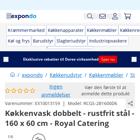
Kræmmermarked
Køkkenapparater
Køkkenmøbler
Køkkenre
Køl og frys
Barudstyr
Slagteriudstyr
Industriopvaskere
Eksklusive rabatter til Deres virksomhed
Spar nu
/
expondo
/
Køkkenudstyr
/
Køkkenmøbler
/
Stå
Ingen
Vær den første til at
anmelde dette produkt
anmeldelser
|
Varenummer:
EX10013159
Model:
RCGS-2B1600D6
Køkkenvask dobbelt - rustfrit stål -
160 x 60 cm - Royal Catering
1/6