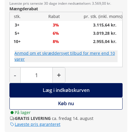
Laveste pris seneste 30 dage inden nedsættelsen: 3.569,00 kr.
Mængderabat
stk.
Rabat
pr. stk. (inkl. moms)
3+
3%
3.115,64 kr.
5+
6%
3.019,28 kr.
10+
8%
2.955,04 kr.
Anmod om et skræddersyet tilbud for mere end 10
varer
Antal
-
+
Læg i indkøbskurven
Køb nu
På lager
GRATIS LEVERING
ca. fredag 14. august
Laveste pris garanteret