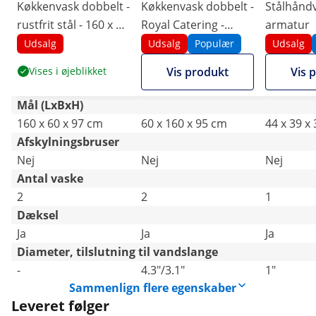
Køkkenvask dobbelt -
Køkkenvask dobbelt -
Stålhåndva
rustfrit stål - 160 x 60
Royal Catering -
armatur
cm - Royal Catering
rustfrit stål - 160 x 60
Udsalg
Udsalg
Populær
Udsalg
cm
Vises i øjeblikket
Vis produkt
Vis 
Mål (LxBxH)
160 x 60 x 97 cm
60 x 160 x 95 cm
44 x 39 x
Afskylningsbruser
Nej
Nej
Nej
Antal vaske
2
2
1
Dæksel
Ja
Ja
Ja
Diameter, tilslutning til vandslange
-
4.3"/3.1"
1"
Sammenlign flere egenskaber
Leveret følger