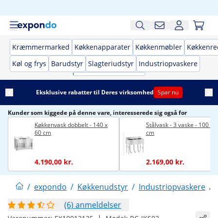
Kræmmermarked
Køkkenapparater
Køkkenmøbler
Køkkenre
Køl og frys
Barudstyr
Slagteriudstyr
Industriopvaskere
Eksklusive rabatter til Deres virksomhed
Spar nu
Kunder som kiggede på denne vare, interesserede sig også for
Køkkenvask dobbelt - 140 x
Stålvask - 3 vaske - 100 x 
60 cm
cm
4.190,00 kr.
2.169,00 kr.
/
expondo
/
Køkkenudstyr
/
Industriopvaskere
/
(6) anmeldelser