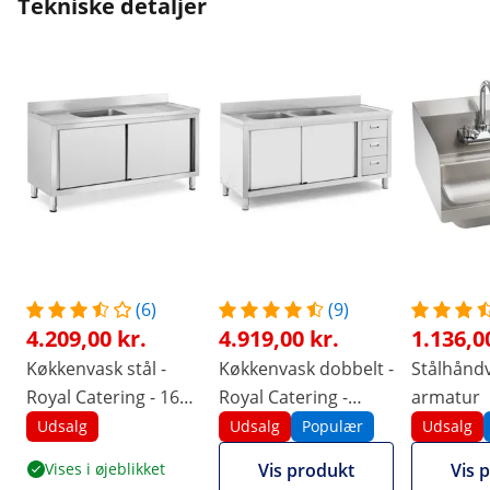
Tekniske detaljer
(6)
(9)
4.209,00 kr.
4.919,00 kr.
1.136,0
Køkkenvask stål -
Køkkenvask dobbelt -
Stålhåndva
Royal Catering - 160
Royal Catering -
armatur
x 60 cm
rustfrit stål - 160 x 60
Udsalg
Udsalg
Populær
Udsalg
cm
Vises i øjeblikket
Vis produkt
Vis 