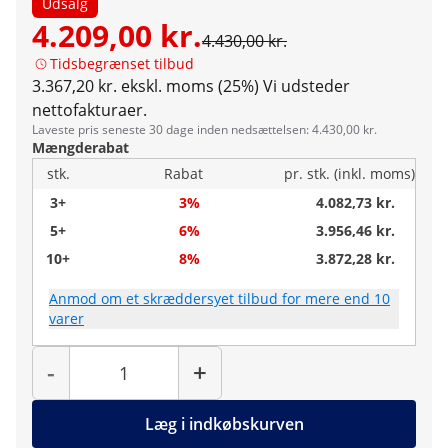
Udsalg
4.209,00 kr.
4.430,00 kr.
Tidsbegrænset tilbud
3.367,20 kr. ekskl. moms (25%)
Vi udsteder
nettofakturaer.
Laveste pris seneste 30 dage inden nedsættelsen: 4.430,00 kr.
Mængderabat
stk.
Rabat
pr. stk. (inkl. moms)
3+
3%
4.082,73 kr.
5+
6%
3.956,46 kr.
10+
8%
3.872,28 kr.
Anmod om et skræddersyet tilbud for mere end 10
varer
Antal
-
+
Læg i indkøbskurven