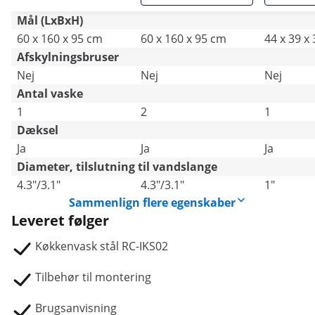
Mål (LxBxH)
60 x 160 x 95 cm
60 x 160 x 95 cm
44 x 39 x
Afskylningsbruser
Nej
Nej
Nej
Antal vaske
1
2
1
Dæksel
Ja
Ja
Ja
Diameter, tilslutning til vandslange
4.3"/3.1"
4.3"/3.1"
1"
Sammenlign flere egenskaber
Leveret følger
Køkkenvask stål RC-IKS02
Tilbehør til montering
Brugsanvisning