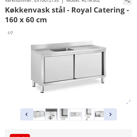
|
Varenummer:
EX10012135
Model:
RC-IKS02
Køkkenvask stål - Royal Catering -
160 x 60 cm
1/7