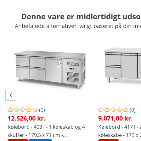
Denne vare er midlertidigt udso
Anbefalede alternativer, valgt baseret på din int
Kræmmermarked
Køkkenapparater
Køkkenmøbler
Køkkenre
Køl og frys
Barudstyr
Slagteriudstyr
Industriopvaskere
Eksklusive rabatter til Deres virksomhed
Spar nu
/
expondo
/
Køkkenudstyr
/
Køl og frys
/
Kølebo
Ingen
Vær den første til at
anmelde dette produkt
anmeldelser
|
Varenummer:
EX10013287
Model:
RCST-2D240
(0)
(0)
Kølebord med hjul - 240 l - 2
12.526,00 kr.
9.071,00 kr.
køleskabe - 90 x 70 cm - klasse C -
Kølebord - 403 l - 1 køleskab og 4
Kølebord - 417 l - 
rustfrit stål - Royal Catering
skuffer - 179,5 x 71 cm -
køleskabe - 179 x 