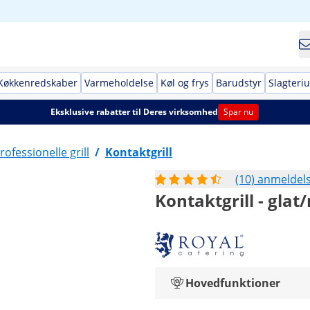
Køkkenredskaber
Varmeholdelse
Køl og frys
Barudstyr
Slagteri
Eksklusive rabatter til Deres virksomhed
Spar nu
rofessionelle grill
/
Kontaktgrill
(10) anmeldel
Kontaktgrill - glat/
Hovedfunktioner