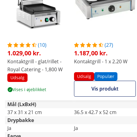
(10)
(27)
1.029,00 kr.
1.187,00 kr.
Kontaktgrill - glat/rillet -
Kontaktgrill - 1 x 2.20 W
Royal Catering - 1,800 W
Udsalg
Populær
Udsalg
Vis produkt
Vises i øjeblikket
Mål (LxBxH)
37 x 31 x 21 cm
36.5 x 42.7 x 52 cm
Drypbakke
Ja
Ja
Farve