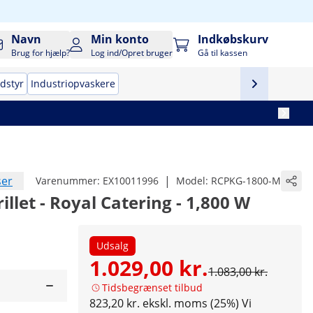
Navn
Min konto
Indkøbskurv
Brug for hjælp?
Log ind/Opret bruger
Gå til kassen
udstyr
Industriopvaskere
ser
|
Varenummer:
EX10011996
Model:
RCPKG-1800-M
rillet - Royal Catering - 1,800 W
Udsalg
1.029,00 kr.
1.083,00 kr.
Tidsbegrænset tilbud
823,20 kr. ekskl. moms (25%)
Vi