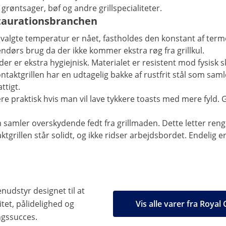
 grøntsager, bøf og andre grillspecialiteter.
estaurationsbranchen
valgte temperatur er nået, fastholdes den konstant af ter
ndendørs brug da der ikke kommer ekstra røg fra grillkul.
ål der er ekstra hygiejnisk. Materialet er resistent mod fysis
aktgrillen har en udtagelig bakke af rustfrit stål som saml
ttigt.
ære praktisk hvis man vil lave tykkere toasts med mere fyld.
 samler overskydende fedt fra grillmaden. Dette letter re
aktgrillen står solidt, og ikke ridser arbejdsbordet. Endeli
nudstyr designet til at
tet, pålidelighed og
Vis alle varer fra Royal
ngssucces.