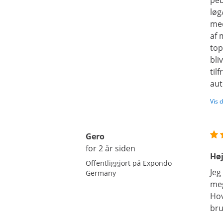
peb
løg
med
af 
top
bli
til
aut
Vis 
Gero
for 2 år siden
Høj
Offentliggjort på Expondo
Jeg
Germany
meg
Hov
bru