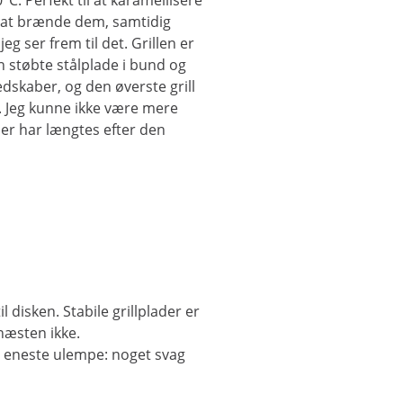
C. Perfekt til at karamellisere
 at brænde dem, samtidig
 ser frem til det. Grillen er
n støbte stålplade i bund og
redskaber, og den øverste grill
. Jeg kunne ikke være mere
der har længtes efter den
l disken. Stabile grillplader er
næsten ikke.
n eneste ulempe: noget svag