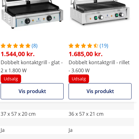
(8)
(19)
1.544,00 kr.
1.685,00 kr.
Dobbelt kontaktgrill - glat -
Dobbelt kontaktgrill - rillet
2 x 1.800 W
- 3.600 W
Udsalg
Udsalg
Vis produkt
Vis produkt
37 x 57 x 20 cm
36 x 57 x 21 cm
Ja
Ja