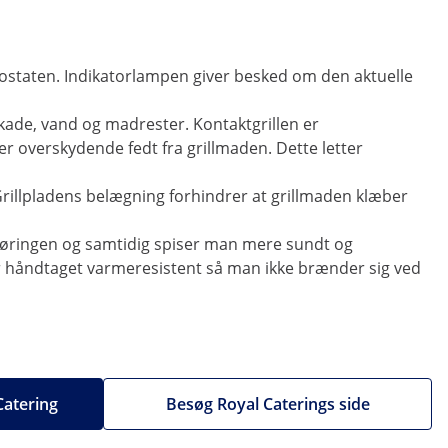
mostaten. Indikatorlampen giver besked om den aktuelle
k skade, vand og madrester. Kontaktgrillen er
er overskydende fedt fra grillmaden. Dette letter
 Grillpladens belægning forhindrer at grillmaden klæber
ngøringen og samtidig spiser man mere sundt og
g er håndtaget varmeresistent så man ikke brænder sig ved
 Catering
Besøg Royal Caterings side