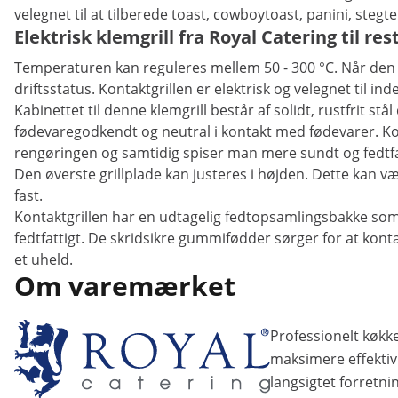
velegnet til at tilberede toast, cowboytoast, panini, stegte
Elektrisk klemgrill fra Royal Catering til r
Temperaturen kan reguleres mellem 50 - 300 °C. Når den 
driftsstatus. Kontaktgrillen er elektrisk og velegnet til i
Kabinettet til denne klemgrill består af solidt, rustfrit st
fødevaregodkendt og neutral i kontakt med fødevarer. Kont
rengøringen og samtidig spiser man mere sundt og fedtfa
Den øverste grillplade kan justeres i højden. Dette kan v
fast.
Kontaktgrillen har en udtagelig fedtopsamlingsbakke som
fedtfattigt. De skridsikre gummifødder sørger for at kont
et uheld.
Om varemærket
Professionelt køkke
maksimere effektivi
langsigtet forretni