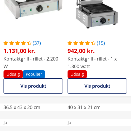
(37)
(15)
1.131,00 kr.
942,00 kr.
Kontaktgrill - rillet - 2.200
Kontaktgrill - rillet - 1 x
W
1.800 watt
Udsalg
Populær
Udsalg
Vis produkt
Vis produkt
36.5 x 43 x 20 cm
40 x 31 x 21 cm
Ja
Ja