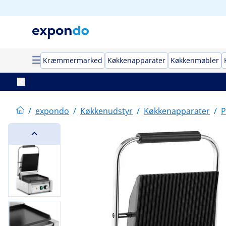
Kræmmermarked
Køkkenapparater
Køkkenmøbler
/
expondo
/
Køkkenudstyr
/
Køkkenapparater
/
P