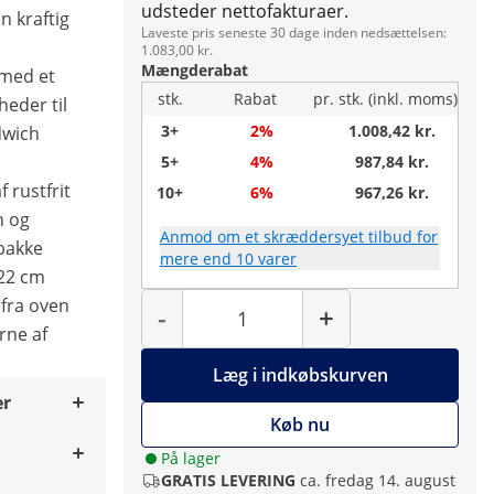
udsteder nettofakturaer.
n kraftig
Laveste pris seneste 30 dage inden nedsættelsen:
1.083,00 kr.
Mængderabat
e med et
stk.
Rabat
pr. stk. (inkl. moms)
eder til
3+
2%
1.008,42 kr.
dwich
5+
4%
987,84 kr.
f rustfrit
10+
6%
967,26 kr.
n og
Anmod om et skræddersyet tilbud for
bakke
mere end 10 varer
 22 cm
Antal
 fra oven
-
+
rne af
Læg i indkøbskurven
er
Køb nu
På lager
GRATIS LEVERING
ca. fredag 14. august