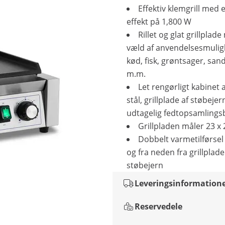
Effektiv klemgrill med e
effekt på 1,800 W
Rillet og glat grillplad
væld af anvendelsesmuligh
kød, fisk, grøntsager, san
m.m.
Let rengørligt kabinet a
stål, grillplade af støbejer
udtagelig fedtopsamlings
Grillpladen måler 23 x
Dobbelt varmetilførsel
og fra neden fra grillplade
støbejern
Leveringsinformation
Reservedele