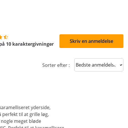
Skriv en anmeldelse
på 10 karaktergivninger
Sort reviews
Sorter efter :
karamelliseret yderside,
rfekt til at grille løg,
å nogle meget bløde