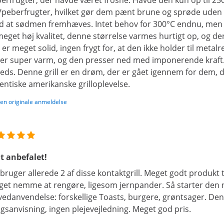
erfrugter, der havde været frosne. Havde den kun op til 250°
/peberfrugter, hvilket gør dem pænt brune og sprøde uden
 at sødmen fremhæves. Intet behov for 300°C endnu, men jeg
meget høj kvalitet, denne størrelse varmes hurtigt op, og de
 er meget solid, ingen frygt for, at den ikke holder til metal
ver super varm, og den presser ned med imponerende kraft
freds. Denne grill er en drøm, der er gået igennem for dem, 
entiske amerikanske grilloplevelse.
den originale anmeldelse
t anbefalet!
 bruger allerede 2 af disse kontaktgrill. Meget godt produkt ti
et nemme at rengøre, ligesom jernpander. Så starter den 
edanvendelse: forskellige Toasts, burgere, grøntsager. De
gsanvisning, ingen plejevejledning. Meget god pris.