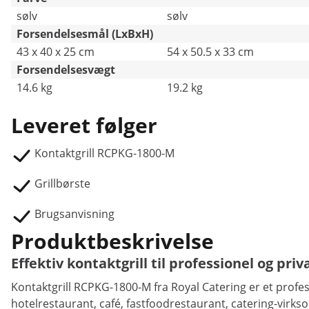
sølv
sølv
Forsendelsesmål (LxBxH)
43 x 40 x 25 cm
54 x 50.5 x 33 cm
Forsendelsesvægt
14.6 kg
19.2 kg
Leveret følger
Kontaktgrill RCPKG-1800-M
Grillbørste
Brugsanvisning
Produktbeskrivelse
Effektiv kontaktgrill til professionel og priv
Kontaktgrill RCPKG-1800-M fra Royal Catering er et prof
hotelrestaurant, café, fastfoodrestaurant, catering-virks