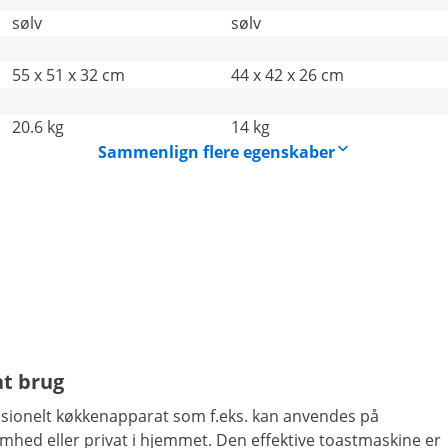
sølv
sølv
55 x 51 x 32 cm
44 x 42 x 26 cm
20.6 kg
14 kg
Sammenlign flere egenskaber
at brug
essionelt køkkenapparat som f.eks. kan anvendes på
omhed eller privat i hjemmet. Den effektive toastmaskine er