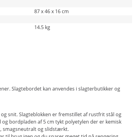
87 x 46 x 16 cm
14.5 kg
ner. Slagtebordet kan anvendes i slagterbutikker og
 snit. Slagteblokken er fremstillet af rustfrit stål og
tål og bordpladen af 5 cm tykt polyetylen der er kemisk
, smagsneutralt og slidstærkt.
ar til brug igen og du sparer meget tid på rengøring.