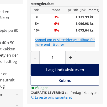
Mængderabat
stk.
Rabat
pr. stk. (inkl. moms)
ed en
3+
3%
1.131,99 kr.
åle et
5+
6%
1.096,98 kr.
øjde på 80
10+
8%
1.073,64 kr.
Anmod om et skræddersyet tilbud for
 40 x 50
mere end 10 varer
rt køkken
Antal
yetylen der
-
+
e, fedt og
Læg i indkøbskurven
r er
neutralt
Køb nu
rug
På lager
GRATIS LEVERING
ca. fredag 14. august
er
Laveste pris garanteret