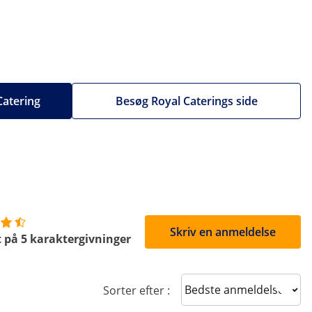
 Catering
Besøg Royal Caterings side
Skriv en anmeldelse
 på 5 karaktergivninger
Sort reviews
Sorter efter :