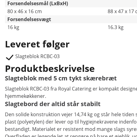
Forsendelsesmål (LxBxH)
80 x 46 x 16 cm
88 x 47 x 17
Forsendelsesvægt
16 kg
16.3 kg
Leveret følger
Slagteblok RCBC-03
Produktbeskrivelse
Slagteblok med 5 cm tykt skærebræt
Slagteblok RCBC-03 fra Royal Catering er kompakt design
hjemmekøkkener.
Slagtebord der altid står stabilt
Den solide konstruktion vejer 14,74 kg og står hele tiden s
plast (polyetylen) der lever op til hygiejnekravene indenf
bestandigt. Materialet er resistent mod mange slags syre
Overfladen er legende let at rengøre på bare et øjeblik, u