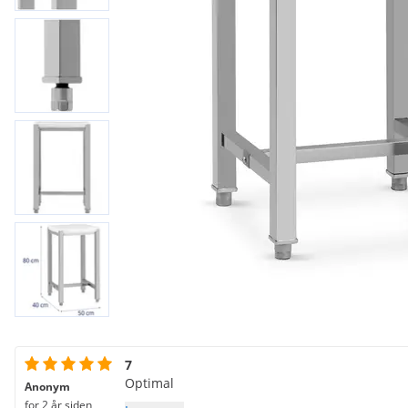
7
Optimal
Anonym
for 2 år siden