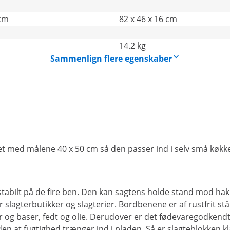
 cm
82 x 46 x 16 cm
14.2 kg
Sammenlign flere egenskaber
et med målene 40 x 50 cm så den passer ind i selv små køkke
tabilt på de fire ben. Den kan sagtens holde stand mod hak og
or slagterbutikker og slagterier. Bordbenene er af rustfrit s
r og baser, fedt og olie. Derudover er det fødevaregodkendt
den at fugtighed trænger ind i pladen. Så er slagteblokken kl