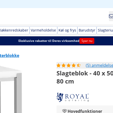
Køkkenredskaber
Varmeholdelse
Køl og frys
Barudstyr
Slagteri
Eksklusive rabatter til Deres virksomhed
Spar nu
terblokke
(5) anmeldels
Slagteblok - 40 x 5
80 cm
Hovedfunktioner