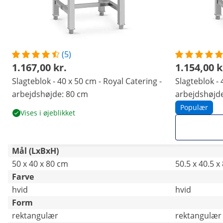
(5)
1.167,00 kr.
1.154,00 k
Slagteblok - 40 x 50 cm - Royal Catering -
Slagteblok - 
arbejdshøjde: 80 cm
arbejdshøjde
Populær
Vises i øjeblikket
Mål (LxBxH)
50 x 40 x 80 cm
50.5 x 40.5 x
Farve
hvid
hvid
Form
rektangulær
rektangulær