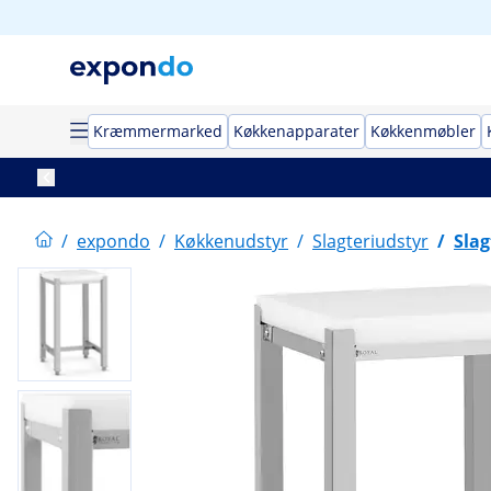
Kræmmermarked
Køkkenapparater
Køkkenmøbler
/
expondo
/
Køkkenudstyr
/
Slagteriudstyr
/
Slag