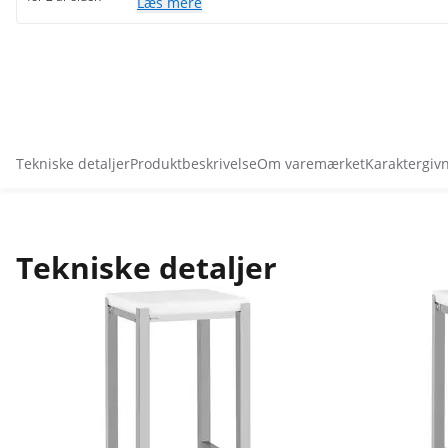
Læs mere
Tekniske detaljer
Produktbeskrivelse
Om varemærket
Karaktergiv
Tekniske detaljer