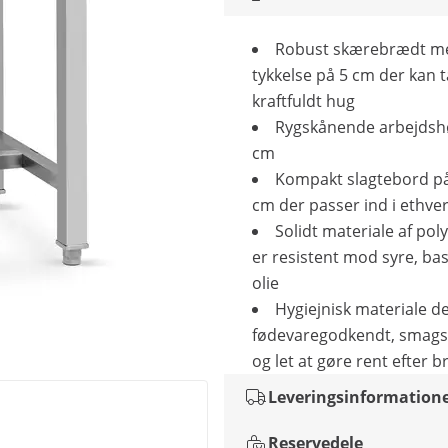
Robust skærebrædt m
tykkelse på 5 cm der kan t
kraftfuldt hug
Rygskånende arbejdsh
cm
Kompakt slagtebord på
cm der passer ind i ethve
Solidt materiale af pol
er resistent mod syre, bas
olie
Hygiejnisk materiale de
fødevaregodkendt, smags
og let at gøre rent efter b
Leveringsinformation
Reservedele