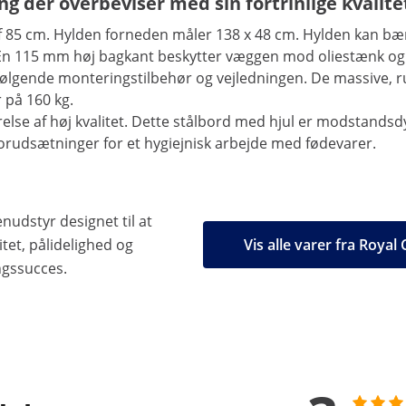
ing der overbeviser med sin fortrinlige kvalite
af 85 cm. Hylden forneden måler 138 x 48 cm. Hylden kan b
. En 115 mm høj bagkant beskytter væggen mod oliestænk og
dfølgende monteringstilbehør og vejledningen. De massive,
r på 160 kg.
else af høj kvalitet. Dette stålbord med hjul er modstandsdygt
forudsætninger for et hygiejnisk arbejde med fødevarer.
nudstyr designet til at
tet, pålidelighed og
Vis alle varer fra Royal
ngssucces.