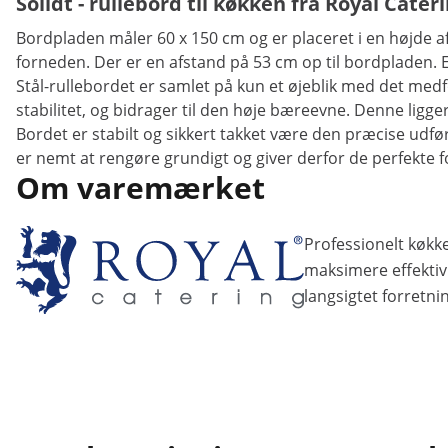
Solidt - rullebord til køkken fra Royal Cater
Bordpladen måler 60 x 150 cm og er placeret i en højde 
forneden. Der er en afstand på 53 cm op til bordpladen
Stål-rullebordet er samlet på kun et øjeblik med det me
stabilitet, og bidrager til den høje bæreevne. Denne ligge
Bordet er stabilt og sikkert takket være den præcise udfør
er nemt at rengøre grundigt og giver derfor de perfekte 
Om varemærket
Professionelt køkke
maksimere effektivi
langsigtet forretni