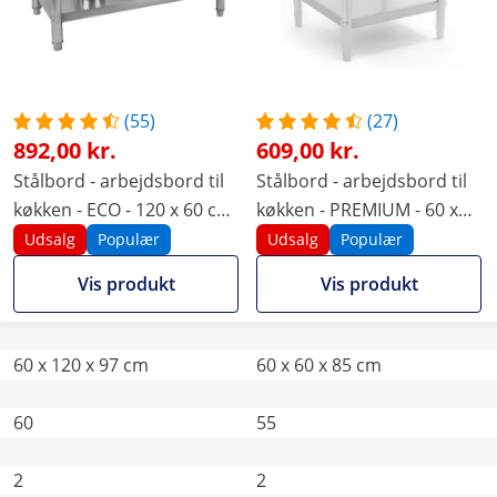
(55)
(27)
892,00 kr.
609,00 kr.
Stålbord - arbejdsbord til
Stålbord - arbejdsbord til
køkken - ECO - 120 x 60 cm
køkken - PREMIUM - 60 x
- 250 kg - med bagkant -
60 cm - 250 kg - Royal
Udsalg
Populær
Udsalg
Populær
Royal Catering
Catering
Vis produkt
Vis produkt
60 x 120 x 97 cm
60 x 60 x 85 cm
60
55
2
2