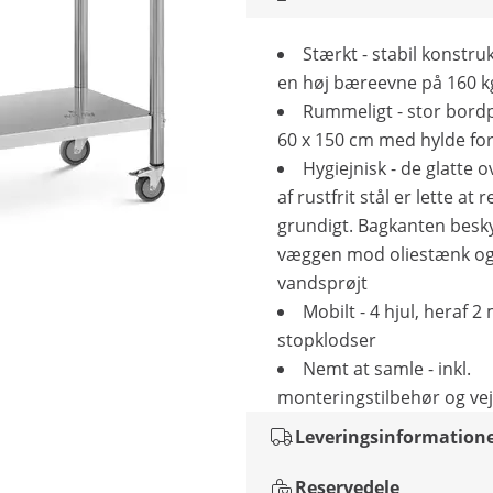
Stærkt - stabil konstr
en høj bæreevne på 160 k
Rummeligt - stor bord
60 x 150 cm med hylde fo
Hygiejnisk - de glatte o
af rustfrit stål er lette at
grundigt. Bagkanten besk
væggen mod oliestænk o
vandsprøjt
Mobilt - 4 hjul, heraf 2
stopklodser
Nemt at samle - inkl.
monteringstilbehør og ve
Leveringsinformation
Reservedele