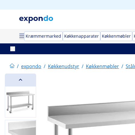
Kræmmermarked
Køkkenapparater
Køkkenmøbler
/
expondo
/
Køkkenudstyr
/
Køkkenmøbler
/
Stå