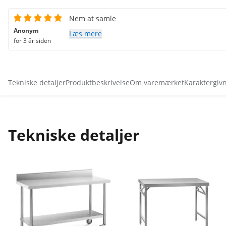
Nem at samle
Anonym
Læs mere
for 3 år siden
Tekniske detaljer
Produktbeskrivelse
Om varemærket
Karaktergiv
Tekniske detaljer