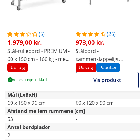
(5)
(26)
1.979,00 kr.
973,00 kr.
Stål-rullebord - PREMIUM -
Stålbord -
60 x 150 cm - 160 kg - med
sammenklappeligt
bagkant - Royal Catering
arbejdsbord - PREMIUM -
Udsalg
Udsalg
Populær
120 x 60 cm - 210 kg -
Vises i øjeblikket
Vis produkt
Royal Catering
Mål (LxBxH)
60 x 150 x 96 cm
60 x 120 x 90 cm
Afstand mellem rummene [cm]
53
-
Antal bordplader
2
1