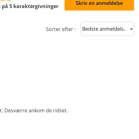
Skriv en anmeldelse
 på 5 karaktergivninger
Sort reviews
Sorter efter :
kt. Desværre ankom de ridset.