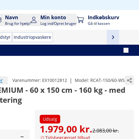
Navn
Min konto
Indkøbskurv
Brug for hjælp?
Log ind/Opret bruger
Gå til kassen
udstyr
Industriopvaskere
er
|
Varenummer:
EX10012812
Model:
RCAT-150/60-WS
REMIUM - 60 x 150 cm - 160 kg - med
tering
Udsalg
1.979,00 kr.
2.083,00 kr.
Tidsbegrænset tilbud