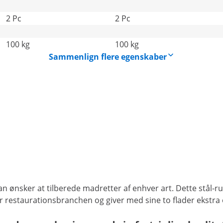
2 Pc
2 Pc
100 kg
100 kg
Sammenlign flere egenskaber
 ønsker at tilberede madretter af enhver art. Dette stål-rul
for restaurationsbranchen og giver med sine to flader ekstra