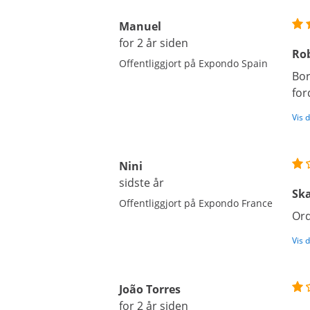
Manuel
for 2 år siden
Rob
Offentliggjort på Expondo Spain
Bor
for
Vis 
Nini
sidste år
Sk
Offentliggjort på Expondo France
Ord
Vis 
João Torres
for 2 år siden