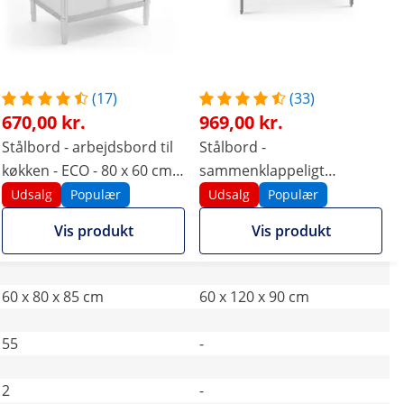
(17)
(33)
670,00 kr.
969,00 kr.
Stålbord - arbejdsbord til
Stålbord -
køkken - ECO - 80 x 60 cm -
sammenklappeligt
250 kg - Royal Catering
arbejdsbord - ECO - 60 x
Udsalg
Populær
Udsalg
Populær
120 cm - 210 kg - Royal
Vis produkt
Vis produkt
Catering
60 x 80 x 85 cm
60 x 120 x 90 cm
55
-
2
-