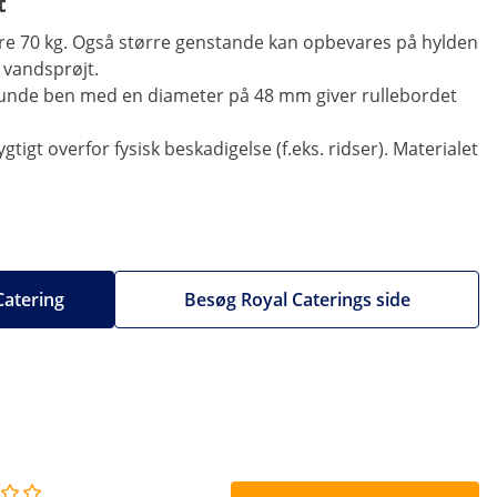
t
ære 70 kg. Også større genstande kan opbevares på hylden
 vandsprøjt.
 runde ben med en diameter på 48 mm giver rullebordet
igt overfor fysisk beskadigelse (f.eks. ridser). Materialet
 Catering
Besøg Royal Caterings side