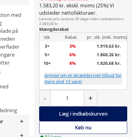
1.583,20 kr. ekskl. moms (25%)
Vi
udsteder nettofakturaer.
uktion med
Laveste pris seneste 30 dage inden nedsættelsen:
g
2.083,00 kr.
Mængderabat
plade på
stk.
Rabat
pr. stk. (inkl. moms)
rneden
3+
3%
1.919,63 kr.
verflader
 rengøre
5+
6%
1.860,26 kr.
ytter
10+
8%
1.820,68 kr.
g
Anmod om et skræddersyet tilbud for
mere end 10 varer
 med
Antal
-
+
jledning
Læg i indkøbskurven
er
Køb nu
På lager