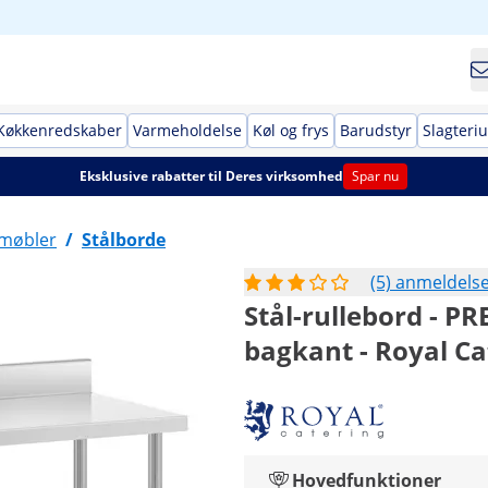
Køkkenredskaber
Varmeholdelse
Køl og frys
Barudstyr
Slagteri
Eksklusive rabatter til Deres virksomhed
Spar nu
lmøbler
/
Stålborde
(5) anmeldels
Stål-rullebord - P
bagkant - Royal Ca
Hovedfunktioner