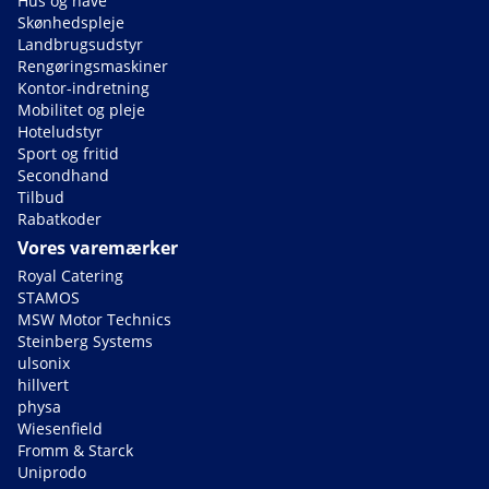
Hus og have
Skønhedspleje
Landbrugsudstyr
Rengøringsmaskiner
Kontor-indretning
Mobilitet og pleje
Hoteludstyr
Sport og fritid
Secondhand
Tilbud
Rabatkoder
Vores varemærker
Royal Catering
STAMOS
MSW Motor Technics
Steinberg Systems
ulsonix
hillvert
physa
Wiesenfield
Fromm & Starck
Uniprodo