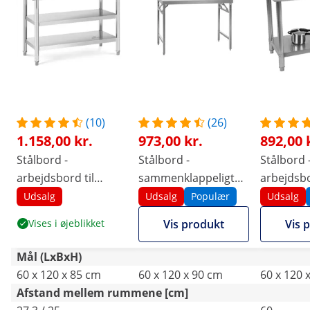
(10)
(26)
1.158,00 kr.
973,00 kr.
892,00 
Stålbord -
Stålbord -
Stålbord 
arbejdsbord til
sammenklappeligt
arbejdsbo
køkken - ECO - 120 x
arbejdsbord -
køkken - 
Udsalg
Udsalg
Populær
Udsalg
60 cm - 500 kg -
PREMIUM - 120 x 60
60 cm - 2
Vises i øjeblikket
Vis produkt
Vis 
midterhylde - Royal
cm - 210 kg - Royal
bagkant -
Catering
Catering
Catering
Mål (LxBxH)
60 x 120 x 85 cm
60 x 120 x 90 cm
60 x 120 
Afstand mellem rummene [cm]