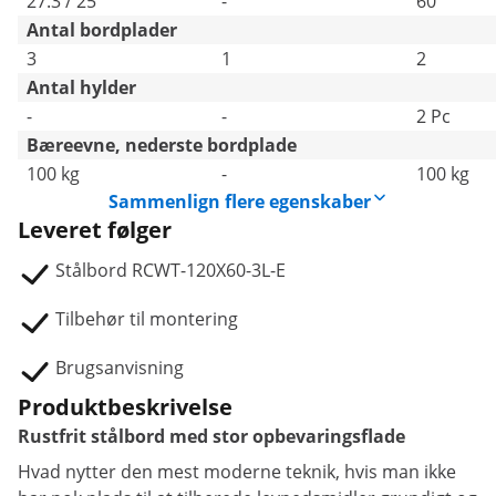
27.3 / 25
-
60
Antal bordplader
3
1
2
Antal hylder
-
-
2 Pc
Bæreevne, nederste bordplade
100 kg
-
100 kg
Sammenlign flere egenskaber
Leveret følger
Stålbord RCWT-120X60-3L-E
Tilbehør til montering
Brugsanvisning
Produktbeskrivelse
Rustfrit stålbord med stor opbevaringsflade
Hvad nytter den mest moderne teknik, hvis man ikke