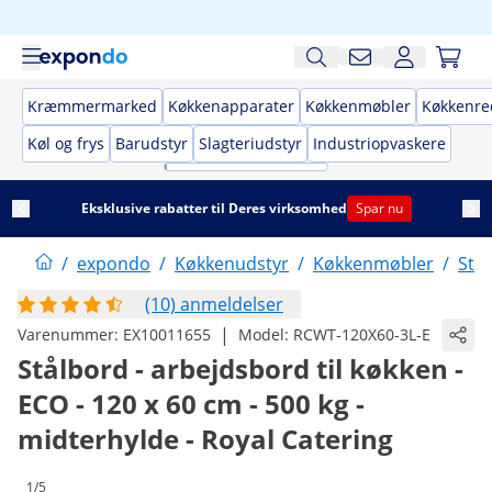
Kræmmermarked
Køkkenapparater
Køkkenmøbler
Køkkenre
Køl og frys
Barudstyr
Slagteriudstyr
Industriopvaskere
Eksklusive rabatter til Deres virksomhed
Spar nu
/
expondo
/
Køkkenudstyr
/
Køkkenmøbler
/
Stå
(10) anmeldelser
|
Varenummer:
EX10011655
Model:
RCWT-120X60-3L-E
Stålbord - arbejdsbord til køkken -
ECO - 120 x 60 cm - 500 kg -
midterhylde - Royal Catering
1/5