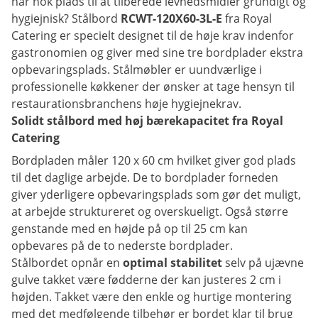
har nok plads til at tilberede levnedsmidler grundigt og
hygiejnisk? Stålbord
RCWT-120X60-3L-E
fra Royal
Catering er specielt designet til de høje krav indenfor
gastronomien og giver med sine tre bordplader ekstra
opbevaringsplads. Stålmøbler er uundværlige i
professionelle køkkener der ønsker at tage hensyn til
restaurationsbranchens høje hygiejnekrav.
Solidt stålbord med høj bærekapacitet fra Royal
Catering
Bordpladen måler 120 x 60 cm hvilket giver god plads
til det daglige arbejde. De to bordplader forneden
giver yderligere opbevaringsplads som gør det muligt,
at arbejde struktureret og overskueligt. Også større
genstande med en højde på op til 25 cm kan
opbevares på de to nederste bordplader.
Stålbordet opnår en
optimal stabilitet
selv på ujævne
gulve takket være fødderne der kan justeres 2 cm i
højden. Takket være den enkle og hurtige montering
med det medfølgende tilbehør er bordet klar til brug