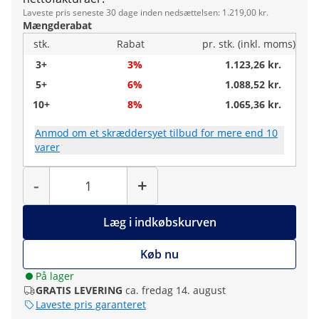
Laveste pris seneste 30 dage inden nedsættelsen: 1.219,00 kr.
Mængderabat
stk.
Rabat
pr. stk. (inkl. moms)
3+
3%
1.123,26 kr.
5+
6%
1.088,52 kr.
10+
8%
1.065,36 kr.
Anmod om et skræddersyet tilbud for mere end 10
varer
Antal
-
+
Læg i indkøbskurven
Køb nu
På lager
GRATIS LEVERING
ca. fredag 14. august
Laveste pris garanteret