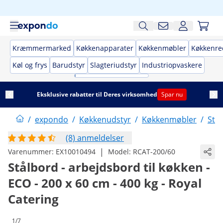
Kræmmermarked
Køkkenapparater
Køkkenmøbler
Køkkenre
Køl og frys
Barudstyr
Slagteriudstyr
Industriopvaskere
Eksklusive rabatter til Deres virksomhed
Spar nu
/
expondo
/
Køkkenudstyr
/
Køkkenmøbler
/
Stå
(8) anmeldelser
|
Varenummer:
EX10010494
Model:
RCAT-200/60
Stålbord - arbejdsbord til køkken -
ECO - 200 x 60 cm - 400 kg - Royal
Catering
1/7