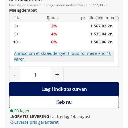
Laveste pris seneste 30 dage inden nedsættelsen: 1.777,00 kr.
Mængderabat
stk.
Rabat
pr. stk. (inkl. moms)
3+
2%
1.567,02 kr.
5+
4%
1.535,04 kr.
10+
6%
1.503,06 kr.
Anmod om et skræddersyet tilbud for mere end 10
varer
Antal
-
+
Læg i indkøbskurven
Køb nu
På lager
GRATIS LEVERING
ca. fredag 14. august
Laveste pris garanteret