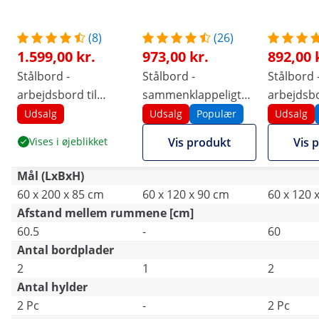
(8)
(26)
1.599,00 kr.
973,00 kr.
892,00 
Stålbord -
Stålbord -
Stålbord 
arbejdsbord til
sammenklappeligt
arbejdsbo
køkken - ECO - 200 x
arbejdsbord -
køkken - 
Udsalg
Udsalg
Populær
Udsalg
60 cm - 400 kg - Royal
PREMIUM - 120 x 60
60 cm - 2
Vises i øjeblikket
Vis produkt
Vis 
Catering
cm - 210 kg - Royal
bagkant -
Catering
Catering
Mål (LxBxH)
60 x 200 x 85 cm
60 x 120 x 90 cm
60 x 120 
Afstand mellem rummene [cm]
60.5
-
60
Antal bordplader
2
1
2
Antal hylder
2 Pc
-
2 Pc