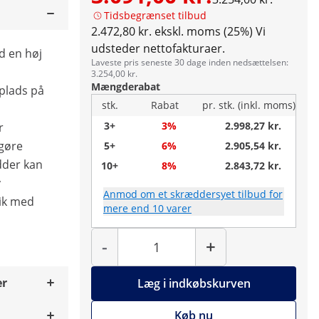
Tidsbegrænset tilbud
2.472,80 kr. ekskl. moms (25%)
Vi
udsteder nettofakturaer.
d en høj
Laveste pris seneste 30 dage inden nedsættelsen:
3.254,00 kr.
Mængderabat
plads på
stk.
Rabat
pr. stk. (inkl. moms)
3+
3%
2.998,27 kr.
r
ngøre
5+
6%
2.905,54 kr.
dder kan
10+
8%
2.843,72 kr.
v
Anmod om et skræddersyet tilbud for
lik med
mere end 10 varer
Antal
-
+
er
Læg i indkøbskurven
Køb nu