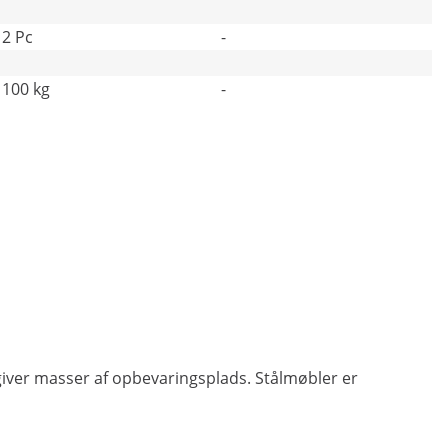
2 Pc
-
100 kg
-
 giver masser af opbevaringsplads. Stålmøbler er