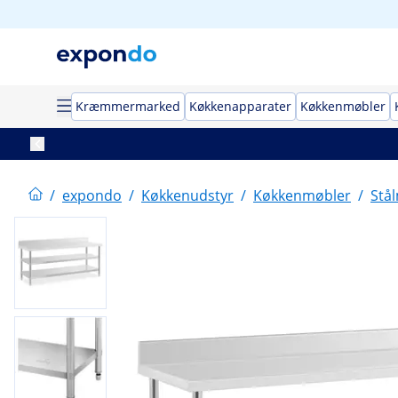
Kræmmermarked
Køkkenapparater
Køkkenmøbler
/
expondo
/
Køkkenudstyr
/
Køkkenmøbler
/
Stå