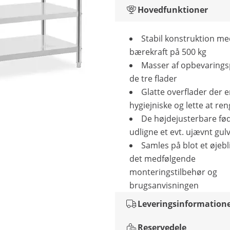
Hovedfunktioner
Stabil konstruktion me
bærekraft på 500 kg
Masser af opbevarings
de tre flader
Glatte overflader der e
hygiejniske og lette at re
De højdejusterbare fø
udligne et evt. ujævnt gul
Samles på blot et øjeb
det medfølgende
monteringstilbehør og
brugsanvisningen
Leveringsinformation
Reservedele