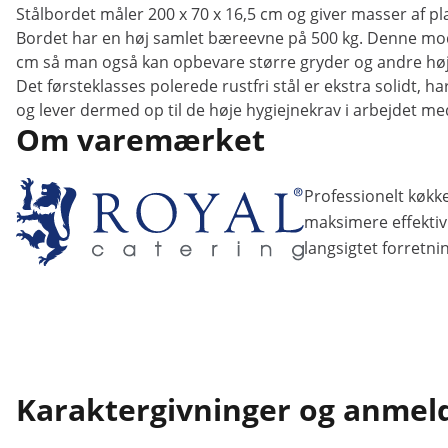
Stålbordet måler 200 x 70 x 16,5 cm og giver masser af pla
Bordet har en høj samlet bæreevne på 500 kg. Denne mod
cm så man også kan opbevare større gryder og andre hø
Det førsteklasses polerede rustfri stål er ekstra solidt, h
og lever dermed op til de høje hygiejnekrav i arbejdet me
Om varemærket
Professionelt køkke
maksimere effektivi
langsigtet forretni
Karaktergivninger og anmel