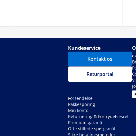
Kundeservice
O
e
Kontakt os
B
P
Returportal
C
V
J
Forsendelse
Pakkesporing
Min konto
Returnering & Fortrydelsesret
Premium garanti
Ofte stillede spørgsmål
Sikre betalingsmetoder