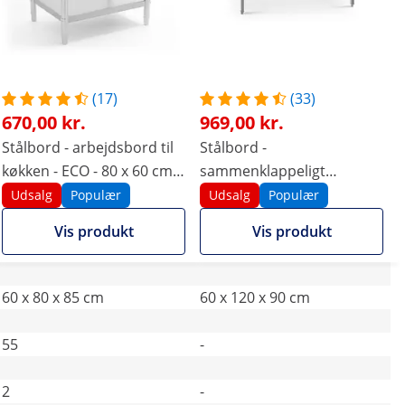
(17)
(33)
670,00 kr.
969,00 kr.
Stålbord - arbejdsbord til
Stålbord -
køkken - ECO - 80 x 60 cm -
sammenklappeligt
250 kg - Royal Catering
arbejdsbord - ECO - 60 x
Udsalg
Populær
Udsalg
Populær
120 cm - 210 kg - Royal
Vis produkt
Vis produkt
Catering
60 x 80 x 85 cm
60 x 120 x 90 cm
55
-
2
-