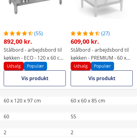
(55)
(27)
892,00 kr.
609,00 kr.
Stålbord - arbejdsbord til
Stålbord - arbejdsbord til
køkken - ECO - 120 x 60 cm
køkken - PREMIUM - 60 x
- 250 kg - med bagkant -
60 cm - 250 kg - Royal
Udsalg
Populær
Udsalg
Populær
Royal Catering
Catering
Vis produkt
Vis produkt
60 x 120 x 97 cm
60 x 60 x 85 cm
60
55
2
2