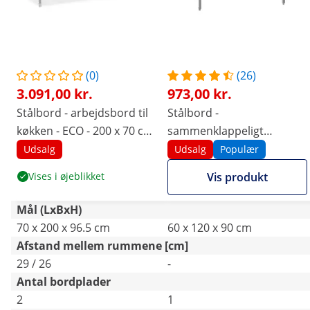
(0)
(26)
3.091,00 kr.
973,00 kr.
Stålbord - arbejdsbord til
Stålbord -
køkken - ECO - 200 x 70 cm
sammenklappeligt
- 500 kg - midterhylde -
arbejdsbord - PREMIUM -
Udsalg
Udsalg
Populær
Royal Catering
120 x 60 cm - 210 kg -
Vises i øjeblikket
Vis produkt
Royal Catering
Mål (LxBxH)
70 x 200 x 96.5 cm
60 x 120 x 90 cm
Afstand mellem rummene [cm]
29 / 26
-
Antal bordplader
2
1