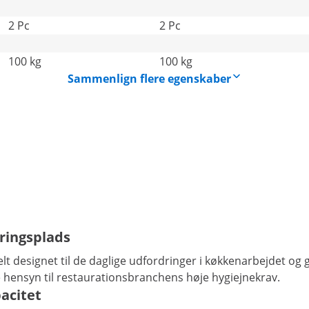
2 Pc
2 Pc
100 kg
100 kg
Sammenlign flere egenskaber
ringsplads
lt designet til de daglige udfordringer i køkkenarbejdet og
e hensyn til restaurationsbranchens høje hygiejnekrav.
acitet