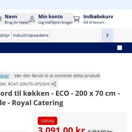
Navn
Min konto
Indkøbskurv
Brug for hjælp?
Log ind/Opret bruger
Gå til kassen
udstyr
Industriopvaskere
lser
Vær den første til at anmelde dette produkt
del:
RCAT-200/70-SPS3SH
ord til køkken - ECO - 200 x 70 cm -
de - Royal Catering
Udsalg
3.091,00 kr.
3.254,00 kr.