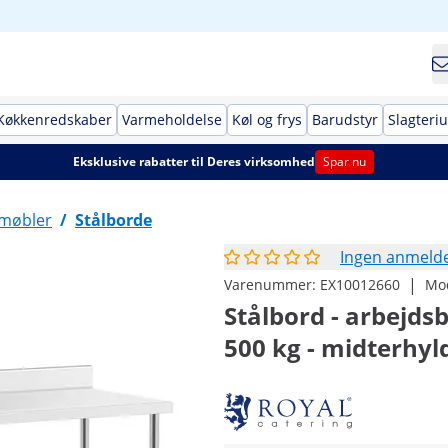
Køkkenredskaber
Varmeholdelse
Køl og frys
Barudstyr
Slagteri
Eksklusive rabatter til Deres virksomhed
Spar nu
lmøbler
/
Stålborde
Ingen anmelde
|
Varenummer:
EX10012660
Mo
Stålbord - arbejdsb
500 kg - midterhyl