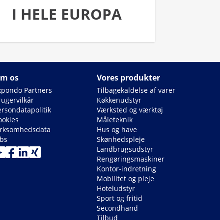
I HELE EUROPA
m os
Vores produkter
xpondo Partners
Tilbagekaldelse af varer
rugervilkår
Køkkenudstyr
ersondatapolitik
Værksted og værktøj
ookies
Måleteknik
irksomhedsdata
Hus og have
obs
Skønhedspleje
Landbrugsudstyr
Rengøringsmaskiner
Kontor-indretning
Mobilitet og pleje
Hoteludstyr
Sport og fritid
Secondhand
Tilbud