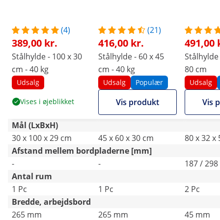
(4)
(21)
389,00 kr.
416,00 kr.
491,00 
Stålhylde - 100 x 30
Stålhylde - 60 x 45
Stålhylde 
cm - 40 kg
cm - 40 kg
80 cm
Udsalg
Udsalg
Populær
Udsalg
Vises i øjeblikket
Vis produkt
Vis 
Mål (LxBxH)
30 x 100 x 29 cm
45 x 60 x 30 cm
80 x 32 x
Afstand mellem bordpladerne [mm]
-
-
187 / 298
Antal rum
1 Pc
1 Pc
2 Pc
Bredde, arbejdsbord
265 mm
265 mm
45 mm