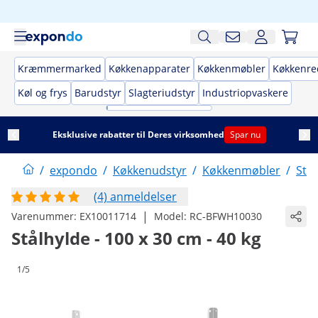
Kræmmermarked
Køkkenapparater
Køkkenmøbler
Køkkenre
Køl og frys
Barudstyr
Slagteriudstyr
Industriopvaskere
Eksklusive rabatter til Deres virksomhed
Spar nu
/
expondo
/
Køkkenudstyr
/
Køkkenmøbler
/
Stå
(4) anmeldelser
|
Varenummer:
EX10011714
Model:
RC-BFWH10030
Stålhylde - 100 x 30 cm - 40 kg
1/5