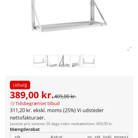
Udsalg
389,00 kr.
409,00 kr.
Tidsbegrænset tilbud
311,20 kr. ekskl. moms (25%)
Vi udsteder
nettofakturaer.
Laveste pris seneste 30 dage inden nedsættelsen: 409,00 kr.
Mængderabat
stk.
Rabat
pr. stk. (inkl. moms)