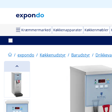
Kræmmermarked
Køkkenapparater
Køkkenmøbler
/
expondo
/
Køkkenudstyr
/
Barudstyr
/
Drikkev