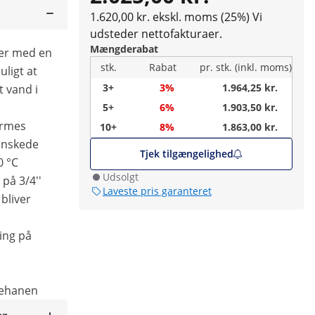
1.620,00 kr. ekskl. moms (25%)
Vi
udsteder nettofakturaer.
Mængderabat
er med en
stk.
Rabat
pr. stk. (inkl. moms)
uligt at
3+
3%
1.964,25 kr.
t vand i
5+
6%
1.903,50 kr.
armes
10+
8%
1.863,00 kr.
 ønskede
Tjek tilgængelighed
0 °C
Udsolgt
 på 3/4''
Laveste pris garanteret
bliver
ing på
pehanen