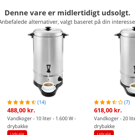
Denne vare er midlertidigt udsolgt.
50 x 29 x 28 cm
35 x 36 x 59 cm
Anbefalede alternativer, valgt baseret på din interesse
3.8 kg
5.3 kg
10 l
20 l
Sammenlign flere egenskaber
(14)
(7)
488,00 kr.
618,00 kr.
Vandkoger - 10 liter - 1.600 W -
Vandkoger - 20 lite
id varmt vand parat
drybakke
drybakke
 brug for denne varmtvandsdispenser fra Royal Catering. Med
Udsalg
Udsalg