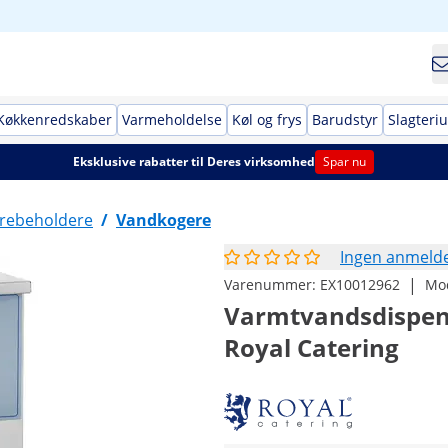
Køkkenredskaber
Varmeholdelse
Køl og frys
Barudstyr
Slagteri
Eksklusive rabatter til Deres virksomhed
Spar nu
arebeholdere
/
Vandkogere
Ingen anmelde
|
Varenummer:
EX10012962
Mo
Varmtvandsdispenser
Royal Catering