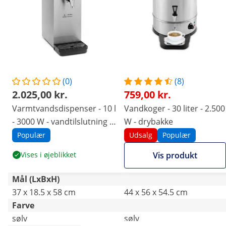
(0)
(8)
2.025,00 kr.
759,00 kr.
Varmtvandsdispenser - 10 l
Vandkoger - 30 liter - 2.500
- 3000 W - vandtilslutning -
W - drybakke
Royal Catering
Populær
Udsalg
Populær
Vises i øjeblikket
Vis produkt
Mål (LxBxH)
37 x 18.5 x 58 cm
44 x 56 x 54.5 cm
Farve
sølv
sølv