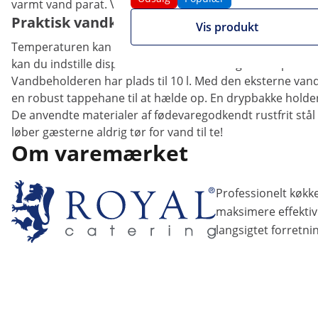
varmt vand parat. Vandet fyldes automatisk op med slang
Praktisk vandkoger med vandtilslutning
Vis produkt
Temperaturen kan reguleres fra 0 - 100 °C på LED-displa
kan du indstille dispenseren til at tænde og slukke på de r
Vandbeholderen har plads til 10 l. Med den eksterne vandt
en robust tappehane til at hælde op. En drypbakke holde
De anvendte materialer af fødevaregodkendt rustfrit stål e
løber gæsterne aldrig tør for vand til te!
Om varemærket
Professionelt køkke
maksimere effektivi
langsigtet forretni