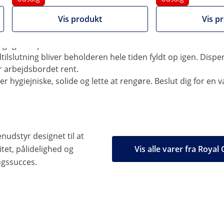
en. Så løber gæsterne aldrig tør for varmt vand!
Vis produkt
Vis p
yet. Derudover giver displayet information om vandstanden
igtige tidspunkter.
ilslutning bliver beholderen hele tiden fyldt op igen. Dispe
r arbejdsbordet rent.
r hygiejniske, solide og lette at rengøre. Beslut dig for en
nudstyr designet til at
tet, pålidelighed og
Vis alle varer fra Royal
ngssucces.