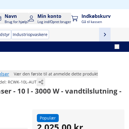
Navn
Min konto
Indkøbskurv
Brug for hjælp?
Log ind/Opret bruger
Gå til kassen
udstyr
Industriopvaskere
lser
Vær den første til at anmelde dette produkt
del:
RCWK-10L-AUT
 - 10 l - 3000 W - vandtilslutning -
Populær
2.025,00 kr.