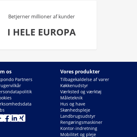
Betjerner millioner af kunder
I HELE EUROPA
m os
Vores produkter
xpondo Partners
Tilbagekaldelse af varer
rugervilkår
Køkkenudstyr
ersondatapolitik
Værksted og værktøj
ookies
Måleteknik
irksomhedsdata
Hus og have
obs
Skønhedspleje
Landbrugsudstyr
Rengøringsmaskiner
Kontor-indretning
Mobilitet og pleje