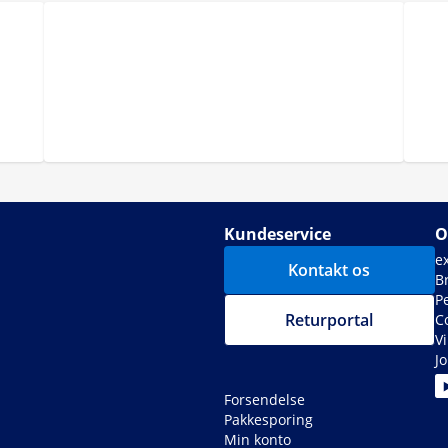
Kundeservice
O
e
Kontakt os
B
P
Returportal
C
V
J
Forsendelse
Pakkesporing
Min konto