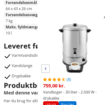
Forsendelsesmål (LxBxH)
64 x 43 x 26 cm
42 x 42 x 55 cm
Forsendelsesvægt
7 kg
6.6 kg
Maks. fyldmængde
10 l
26 l
Leveret følger
Varmtvandsdispenser RCWK-10L-AUT
Vandslange
Drypbakke
(8)
Produktbeskrivelse
759,00 kr.
Vandkoger - 30 liter - 2.500 W -
Med denne varmtvandsdispenser har du alt
drybakke
Har du brug for altid at have varmt vand parat? Så har du
Udsalg
Populær