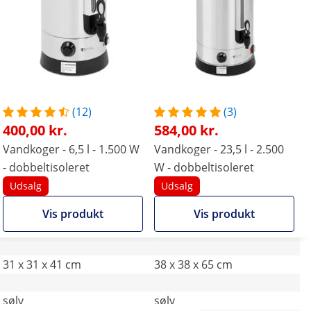
(12)
(3)
400,00 kr.
584,00 kr.
Vandkoger - 6,5 l - 1.500 W
Vandkoger - 23,5 l - 2.500
- dobbeltisoleret
W - dobbeltisoleret
Udsalg
Udsalg
Vis produkt
Vis produkt
31 x 31 x 41 cm
38 x 38 x 65 cm
sølv
sølv