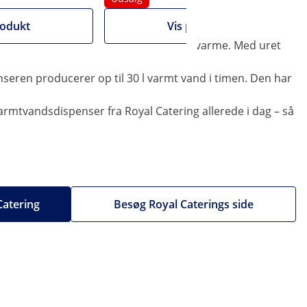
rodukt
Vis produkt
 og om hvorvidt dispenseren er ved at varme. Med uret
nseren producerer op til 30 l varmt vand i timen. Den har
 varmtvandsdispenser fra Royal Catering allerede i dag – så
 Catering
Besøg Royal Caterings side