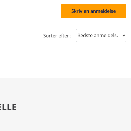
Skriv en anmeldelse
Sort reviews
Sorter efter :
ELLE