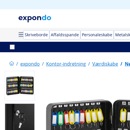
Skriveborde
Affaldsspande
Personaleskabe
Metals
/
expondo
/
Kontor-indretning
/
Værdiskabe
/
N