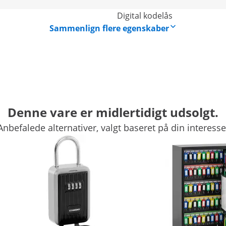
Digital kodelås
Sammenlign flere egenskaber
Denne vare er midlertidigt udsolgt.
Anbefalede alternativer, valgt baseret på din interesse
an aflåses
m i dette aflåselige nøgleskab ST-KB-52P fra Stamonys
 op til 54 nøgler, overskueligt og sikkert. Nøgleskabet