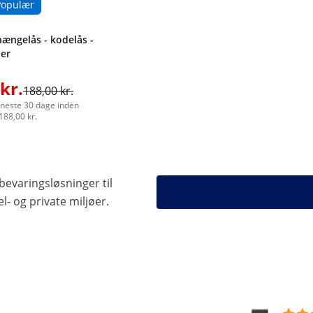
Populær
ængelås - kodelås -
ler
kr.
188,00 kr.
eneste 30 dage inden
188,00 kr.
bevaringsløsninger til
l- og private miljøer.