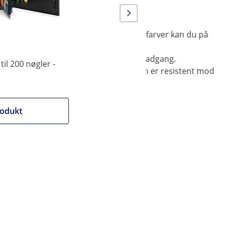
 Takket være nøgleringenes forskellige farver kan du på
øgleboksen beskyttes mod uvedkommende adgang.
til 200 nøgler -
 Nøgleskabet er matlakeret. Lakeringen er resistent mod
 for
rodukt