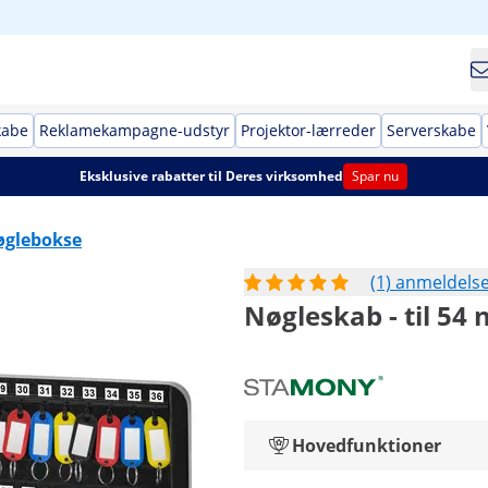
kabe
Reklamekampagne-udstyr
Projektor-lærreder
Serverskabe
Eksklusive rabatter til Deres virksomhed
Spar nu
øglebokse
(1) anmeldels
Nøgleskab - til 54 
Hovedfunktioner