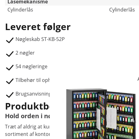
Låsemekanisme
Cylinderlås
Cylinderlås
Leveret følger
Nøgleskab ST-KB-52P
2 nøgler
54 nøgleringe
Tilbehør til ophæng på væggen
Brugsanvisning
Produktbeskrivelse
Hold orden i nøglerne med nøgleskab der k
Træt af aldrig at kunne finde dine nøgler? Så opbevar de
sortiment af kontorudstyr. I nøgleskabet kan man opbevare