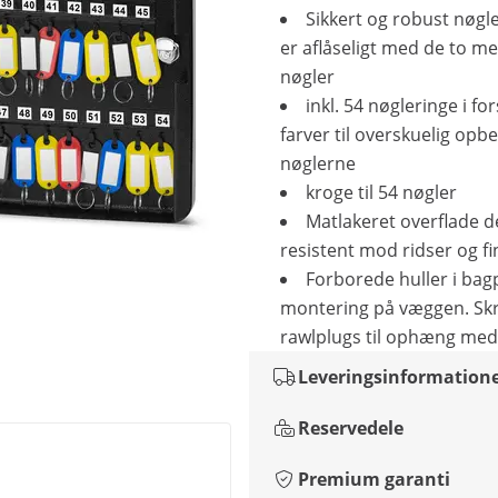
Sikkert og robust nøgl
er aflåseligt med de to m
nøgler
inkl. 54 nøgleringe i for
farver til overskuelig opbe
nøglerne
kroge til 54 nøgler
Matlakeret overflade d
resistent mod ridser og fi
Forborede huller i bagp
montering på væggen. Sk
rawlplugs til ophæng med
Leveringsinformation
Reservedele
Premium garanti