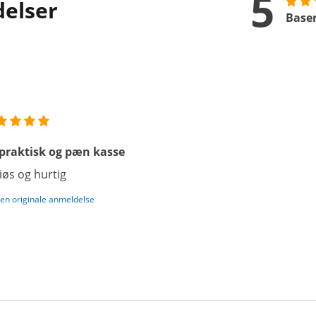
5
delser
Baser
praktisk og pæn kasse
iøs og hurtig
den originale anmeldelse