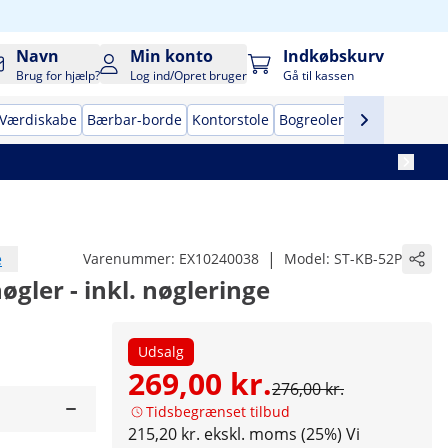
Navn
Min konto
Indkøbskurv
Brug for hjælp?
Log ind/Opret bruger
Gå til kassen
Værdiskabe
Bærbar-borde
Kontorstole
Bogreoler
Pengekasser
e
|
Varenummer:
EX10240038
Model:
ST-KB-52P
nøgler - inkl. nøgleringe
Udsalg
269,00 kr.
276,00 kr.
Tidsbegrænset tilbud
215,20 kr. ekskl. moms (25%)
Vi