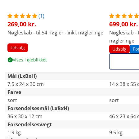
(1)
269,00 kr.
699,00 kr.
Nøgleskab - til 54 nøgler - inkl. nøgleringe
Nøgleskab - ti
nøgleringe
Udsalg
Udsalg
Po
Vises i øjeblikket
Mål (LxBxH)
7.5 x 24 x 30 cm
14 x 38 x 55
Farve
sort
sort
Forsendelsesmål (LxBxH)
36 x 30 x 12 cm
46 x 23 x 64
Forsendelsesvægt
1.9 kg
9.5 kg