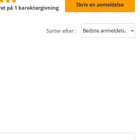
Skriv en anmeldelse
et på 1 karaktergivning
Sort reviews
Sorter efter :