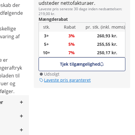
udsteder nettofakturaer.
eskab der
Laveste pris seneste 30 dage inden nedsættelsen:
edfølgende
219,00 kr.
Mængderabat
stk.
Rabat
pr. stk. (inkl. moms)
skellige
3+
3%
260,93 kr.
varing af
5+
5%
255,55 kr.
10+
7%
250,17 kr.
e er
Tjek tilgængelighed
ngeraftryk
Udsolgt
laden til
Laveste pris garanteret
ruer og
følger.
er