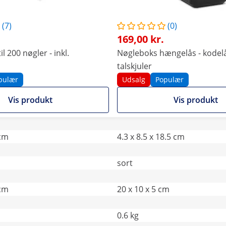
(7)
(0)
169,00 kr.
l 200 nøgler - inkl.
Nøgleboks hængelås - kodel
talskjuler
pulær
Udsalg
Populær
Vis produkt
Vis produkt
 cm
4.3 x 8.5 x 18.5 cm
sort
 cm
20 x 10 x 5 cm
0.6 kg