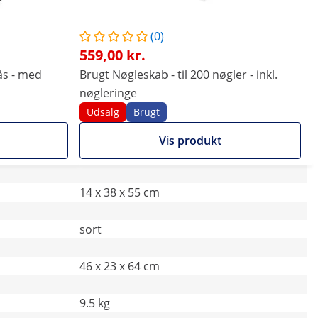
(0)
559,00 kr.
ås - med
Brugt Nøgleskab - til 200 nøgler - inkl.
nøgleringe
Udsalg
Brugt
Vis produkt
14 x 38 x 55 cm
sort
46 x 23 x 64 cm
9.5 kg