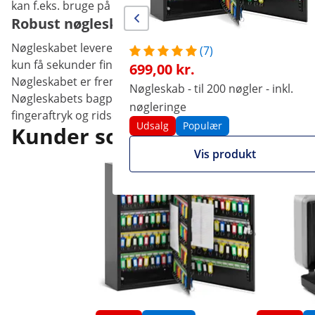
kan f.eks. bruge på viceværtens kontor, på fabrikken, hotel
Robust nøgleskab fra Stamony
Nøgleskabet leveres inkl. 54 nøgleringe af plast. Hver nø
(7)
kun få sekunder finde den nøgle du skal bruge.
699,00 kr.
Nøgleskabet er fremstillet af metal med en cylinderlås
Nøgleskab - til 200 nøgler - inkl.
Nøgleskabets bagplade er udstyret med forborede huller 
nøgleringe
fingeraftryk og ridser. Køb dette nøgleskab fra Stamony.
Udsalg
Populær
Kunder som kiggede på denne
Vis produkt