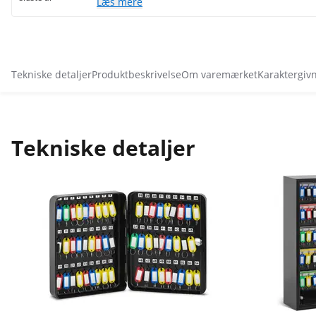
Læs mere
Tekniske detaljer
Produktbeskrivelse
Om varemærket
Karaktergiv
Tekniske detaljer