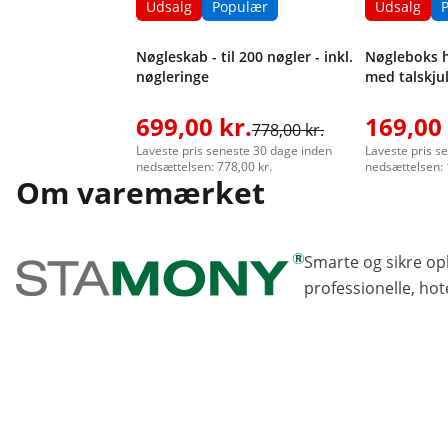
Udsalg
Populær
Udsalg
Nøgleskab - til 200 nøgler - inkl.
Nøgleboks h
nøgleringe
med talskju
699,00 kr.
169,00 
778,00 kr.
Laveste pris seneste 30 dage inden
Laveste pris s
nedsættelsen: 778,00 kr.
nedsættelsen: 
Om varemærket
Smarte og sikre op
professionelle, hote