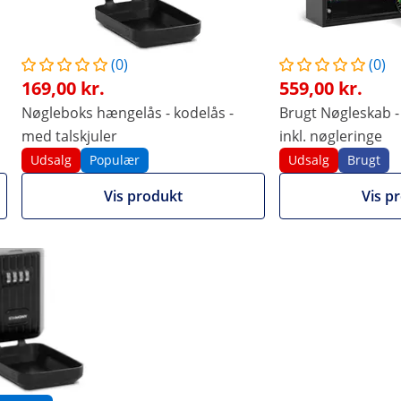
let, fitnesscenteret eller kontoret.
glering har et nummereret skilt hvorpå man kan skrive tekst.
(0)
(0)
169,00 kr.
559,00 kr.
. Hertil medfølger en nøgle og ekstranøgle. Således kan n
Nøgleboks hængelås - kodelås -
Brugt Nøgleskab - 
til montering på væggen. Tilbehør til montering medfølger.
med talskjuler
inkl. nøgleringe
Udsalg
Populær
Udsalg
Brugt
 vare, interesserede sig også
Vis produkt
Vis p