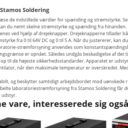
 Stamos Soldering
flæse de indstillede værdier for spænding og strømstyrke. Se
, kan du nemt skelne strømstyrke og spænding fra hinanden.
nes ved hjælp af drejeknapper. Drejeknapperne tillader båd
tyrke fra 0 til 64V DC og 0 til 5 A. Når du justererer, kan 
aboratorie-strømforsyning anvendes som konstantspændingski
ingsgrænse er opnået. Således undgås beskadigelse af det ti
 op til de højeste sikkerhedsstandarder. Apparatet er udst
ntilator, når den maksimale temperatur er overskredet. Me
abilt, og beskytter samtidigt arbejdsbordet mod uønskede 
lte laboratoriestrømforsyning fra Stamos Soldering får du 
 udstyr.
 vare, interesserede sig også