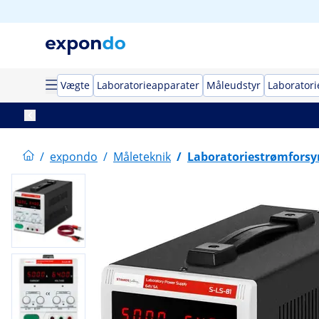
Vægte
Laboratorieapparater
Måleudstyr
Laboratori
/
expondo
/
Måleteknik
/
Laboratoriestrømforsy