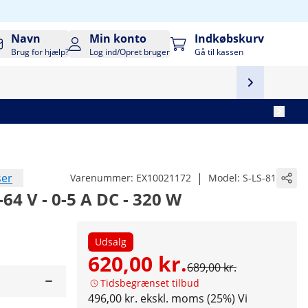
Navn
Min konto
Indkøbskurv
Brug for hjælp?
Log ind/Opret bruger
Gå til kassen
ser
|
Varenummer:
EX10021172
Model:
S-LS-81
64 V - 0-5 A DC - 320 W
Udsalg
620,00 kr.
689,00 kr.
Tidsbegrænset tilbud
496,00 kr. ekskl. moms (25%)
Vi