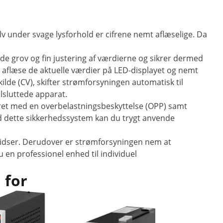
lv under svage lysforhold er cifrene nemt aflæselige. Da
e grov og fin justering af værdierne og sikrer dermed
du aflæse de aktuelle værdier på LED-displayet og nemt
lde (CV), skifter strømforsyningen automatisk til
lsluttede apparat.
yret med en overbelastningsbeskyttelse (OPP) samt
d dette sikkerhedssystem kan du trygt anvende
ridser. Derudover er strømforsyningen nem at
en professionel enhed til individuel
 for
Udsalg
Strømfors