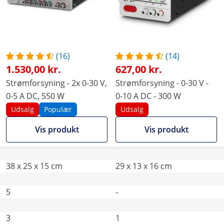
(16)
(14)
1.530,00 kr.
627,00 kr.
Strømforsyning - 2x 0-30 V,
Strømforsyning - 0-30 V -
0-5 A DC, 550 W
0-10 A DC - 300 W
Udsalg
Populær
Udsalg
Vis produkt
Vis produkt
38 x 25 x 15 cm
29 x 13 x 16 cm
5
-
3
1