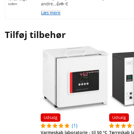
andre…👍🤟🤙
siden
Læs mere
Tilføj tilbehør
Udsalg
Udsalg
(1)
Varmeskab laboratorie - til 50 °C
Tørreskab la