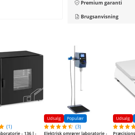
Premium garanti
Brugsanvisning
Udsalg
Populær
Udsalg
(1)
(3)
boratorie - 136 l -
Elektrisk omrører laboratorie -
Præcisionsv