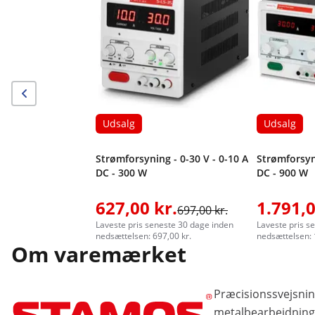
Udsalg
Udsalg
Strømforsyning - 0-30 V - 0-10 A
Strømforsyni
DC - 300 W
DC - 900 W
627,00 kr.
1.791,0
697,00 kr.
Laveste pris seneste 30 dage inden
Laveste pris s
nedsættelsen: 697,00 kr.
nedsættelsen: 
Om varemærket
Præcisionssvejsnin
metalbearbejdnings