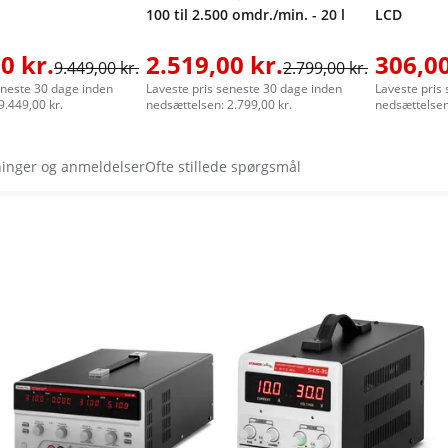
100 til 2.500 omdr./min. - 20 l
LCD
0 kr.
2.519,00 kr.
306,00
9.449,00 kr.
2.799,00 kr.
eneste 30 dage inden
Laveste pris seneste 30 dage inden
Laveste pris
9.449,00 kr.
nedsættelsen: 2.799,00 kr.
nedsættelsen
ninger og anmeldelser
Ofte stillede spørgsmål