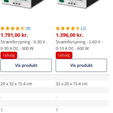
(8)
(2)
1.791,00 kr.
1.396,00 kr.
Strømforsyning - 0-30 V -
Strømforsyning - 2-60 V -
0-30 A DC - 900 W
0-10 A DC - 600 W
Udsalg
Udsalg
Vis produkt
Vis produkt
20 x 32 x 15.4 cm
32 x 20 x 15.4 cm
-
-
1
1