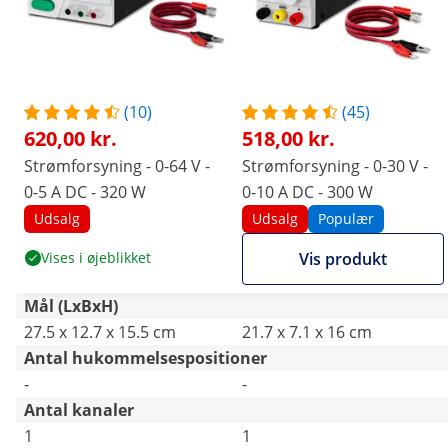
(10)
(45)
620,00 kr.
518,00 kr.
Strømforsyning - 0-64 V -
Strømforsyning - 0-30 V -
0-5 A DC - 320 W
0-10 A DC - 300 W
Udsalg
Udsalg
Populær
Vises i øjeblikket
Vis produkt
Mål (LxBxH)
27.5 x 12.7 x 15.5 cm
21.7 x 7.1 x 16 cm
Antal hukommelsespositioner
-
-
Antal kanaler
1
1