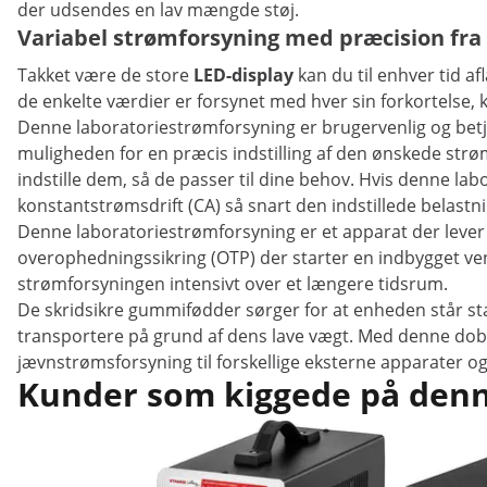
der udsendes en lav mængde støj.
Variabel strømforsyning med præcision fra
Takket være de store
LED-display
kan du til enhver tid a
de enkelte værdier er forsynet med hver sin forkortelse
Denne laboratoriestrømforsyning er brugervenlig og betje
muligheden for en præcis indstilling af den ønskede strøms
indstille dem, så de passer til dine behov. Hvis denne l
konstantstrømsdrift (CA) så snart den indstillede belastn
Denne laboratoriestrømforsyning er et apparat der lever
overophedningssikring (OTP) der starter en indbygget ve
strømforsyningen intensivt over et længere tidsrum.
De skridsikre gummifødder sørger for at enheden står st
transportere på grund af dens lave vægt. Med denne dobbe
jævnstrømsforsyning til forskellige eksterne apparater og
Kunder som kiggede på denne