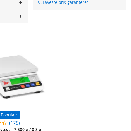
Laveste pris garanteret
Populær
(175)
ægt - 7.500 g / 0,3 g -