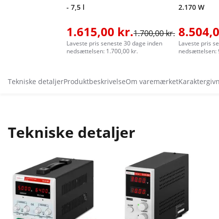
- 7,5 l
2.170 W
1.615,00 kr.
8.504,0
1.700,00 kr.
Laveste pris seneste 30 dage inden
Laveste pris s
nedsættelsen: 1.700,00 kr.
nedsættelsen: 
Tekniske detaljer
Produktbeskrivelse
Om varemærket
Karaktergiv
Tekniske detaljer