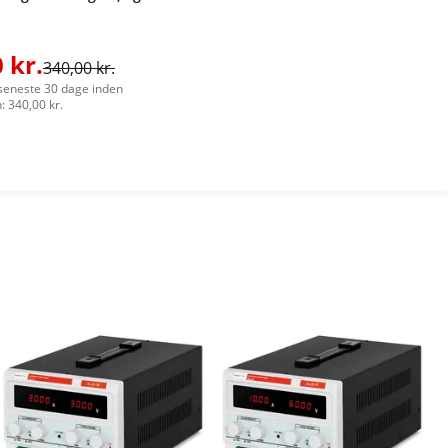
 kr.
340,00 kr.
 seneste 30 dage inden
: 340,00 kr.