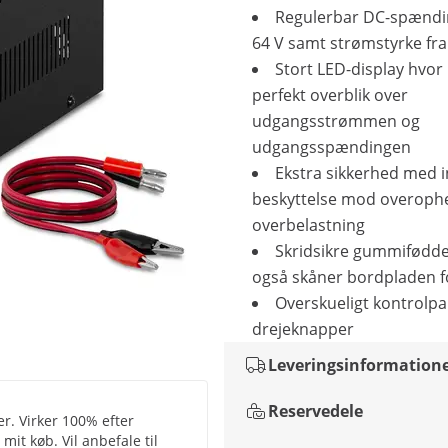
Regulerbar DC-spænding
64 V samt strømstyrke fra 0
Stort LED-display hvo
perfekt overblik over
udgangsstrømmen og
udgangsspændingen
Ekstra sikkerhed med i
beskyttelse mod overoph
overbelastning
Skridsikre gummifødde
også skåner bordpladen f
Overskueligt kontrolp
drejeknapper
Leveringsinformation
Reservedele
. Virker 100% efter
it køb. Vil anbefale til