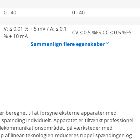
0 - 40
0 - 40
V: ≤ 0.01 % + 5 mV / A: ≤ 0.1
CV ≤ 0.5 %FS CC ≤ 0.5 %FS
% + 10 mA
Sammenlign flere egenskaber
er beregnet til at forsyne eksterne apparater med
g spænding individuelt. Apparatet er tiltænkt professionel
r telekommunikationsområdet, på værksteder med
p af linear-teknologien reduceres rippel-spændingen og