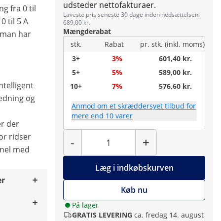
udsteder nettofakturaer.
 fra 0 til
Laveste pris seneste 30 dage inden nedsættelsen:
 til 5 A
689,00 kr.
Mængderabat
r man har
stk.
Rabat
pr. stk. (inkl. moms)
3+
3%
601,40 kr.
5+
5%
589,00 kr.
ntelligent
10+
7%
576,60 kr.
edning og
Anmod om et skræddersyet tilbud for
mere end 10 varer
r der
Antal
or ridser
-
+
anel med
Læg i indkøbskurven
er
Køb nu
På lager
GRATIS LEVERING
ca. fredag 14. august