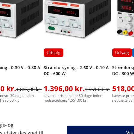
Udsalg
Udsalg
ng - 0-30 V - 0-30 A
Strømforsyning - 2-60 V - 0-10 A
Strømforsy
DC - 600 W
DC - 300 W
0 kr.
1.396,00 kr.
518,00
1.885,00 kr.
1.551,00 kr.
eneste 30 dage inden
Laveste pris seneste 30 dage inden
Laveste pris
1.885,00 kr.
nedsættelsen: 1.551,00 kr.
nedsættelsen
gs- og
udstyr designet til
Vis