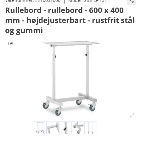
|
Varenummer:
EX10031000
Model:
SBS-LF-151
Rullebord - rullebord - 600 x 400
mm - højdejusterbart - rustfrit stål
og gummi
1/5