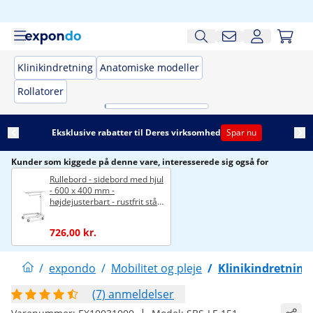
Klinikindretning
Anatomiske modeller
Rollatorer
Eksklusive rabatter til Deres virksomhed
Spar nu
Kunder som kiggede på denne vare, interesserede sig også for
Rullebord - sidebord med hjul
- 600 x 400 mm -
højdejusterbart - rustfrit stål
og gummi
726,00 kr.
/
expondo
/
Mobilitet og pleje
/
Klinikindretning
(7) anmeldelser