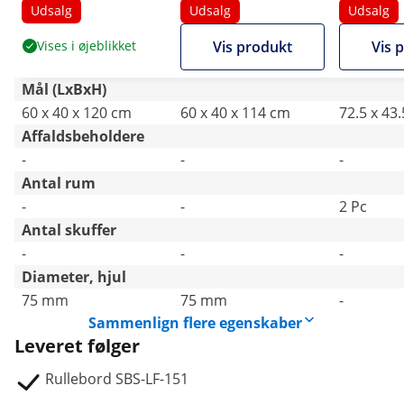
højdejusterbart -
mm -
bordplade
Udsalg
Udsalg
Udsalg
rustfrit stål og
højdejusterbart -
x 12,5 cm 
Vises i øjeblikket
Vis produkt
Vis 
gummi
rustfrit stål og
gummi
Mål (LxBxH)
60 x 40 x 120 cm
60 x 40 x 114 cm
72.5 x 43
Affaldsbeholdere
-
-
-
Antal rum
-
-
2 Pc
Antal skuffer
-
-
-
Diameter, hjul
75 mm
75 mm
-
Sammenlign flere egenskaber
Leveret følger
Rullebord SBS-LF-151