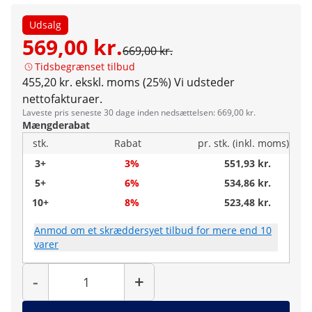
Udsalg
569,00 kr.
669,00 kr.
Tidsbegrænset tilbud
455,20 kr. ekskl. moms (25%)
Vi udsteder
nettofakturaer.
Laveste pris seneste 30 dage inden nedsættelsen: 669,00 kr.
Mængderabat
stk.
Rabat
pr. stk. (inkl. moms)
3+
3%
551,93 kr.
5+
6%
534,86 kr.
10+
8%
523,48 kr.
Anmod om et skræddersyet tilbud for mere end 10
varer
Antal
-
+