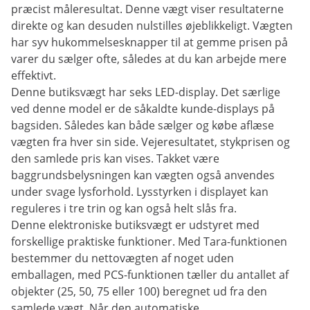
præcist måleresultat. Denne vægt viser resultaterne
direkte og kan desuden nulstilles øjeblikkeligt. Vægten
har syv hukommelsesknapper til at gemme prisen på
varer du sælger ofte, således at du kan arbejde mere
effektivt.
Denne butiksvægt har seks LED-display. Det særlige
ved denne model er de såkaldte kunde-displays på
bagsiden. Således kan både sælger og købe aflæse
vægten fra hver sin side. Vejeresultatet, stykprisen og
den samlede pris kan vises. Takket være
baggrundsbelysningen kan vægten også anvendes
under svage lysforhold. Lysstyrken i displayet kan
reguleres i tre trin og kan også helt slås fra.
Denne elektroniske butiksvægt er udstyret med
forskellige praktiske funktioner. Med Tara-funktionen
bestemmer du nettovægten af noget uden
emballagen, med PCS-funktionen tæller du antallet af
objekter (25, 50, 75 eller 100) beregnet ud fra den
samlede vægt. Når den automatiske