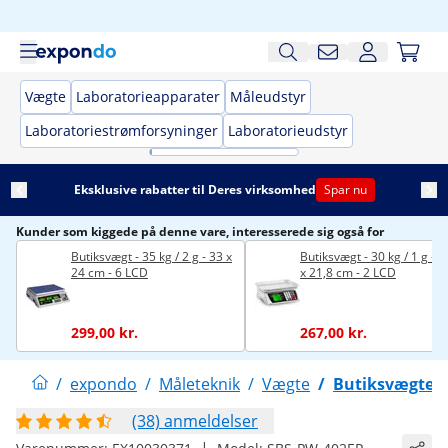
Vægte
Laboratorieapparater
Måleudstyr
Laboratoriestrømforsyninger
Laboratorieudstyr
Eksklusive rabatter til Deres virksomhed
Spar nu
Kunder som kiggede på denne vare, interesserede sig også for
Butiksvægt - 35 kg / 2 g - 33 x
Butiksvægt - 30 kg / 1 g - 2
24 cm - 6 LCD
x 21,8 cm - 2 LCD
299,00 kr.
267,00 kr.
/
expondo
/
Måleteknik
/
Vægte
/
Butiksvægte
(38) anmeldelser