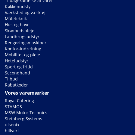
Tilbagekaldelse af varer
Køkkenudstyr
Værksted og værktøj
Måleteknik
Hus og have
Skønhedspleje
Landbrugsudstyr
Rengøringsmaskiner
Kontor-indretning
Mobilitet og pleje
Hoteludstyr
Sport og fritid
Secondhand
Tilbud
Rabatkoder
Vores varemærker
Royal Catering
STAMOS
MSW Motor Technics
Steinberg Systems
ulsonix
hillvert