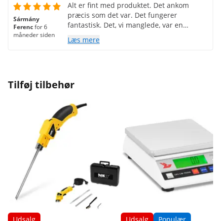
Alt er fint med produktet. Det ankom
præcis som det var. Det fungerer
Sármány
fantastisk. Det, vi manglede, var en
Ferenc
for 6
ungarsk bruger- eller
måneder siden
Læs mere
vedligeholdelsesmanual. Gå ikke hen til
computeren og udskriv side 388.
Tilføj tilbehør
Udsalg
Udsalg
Populær