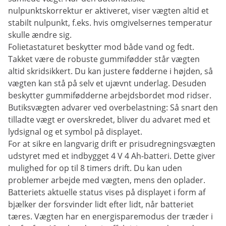
nulpunktskorrektur er aktiveret, viser vægten altid et
stabilt nulpunkt, f.eks. hvis omgivelsernes temperatur
skulle ændre sig.
Folietastaturet beskytter mod både vand og fedt.
Takket være de robuste gummifødder står vægten
altid skridsikkert. Du kan justere fødderne i højden, så
vægten kan stå på selv et ujævnt underlag. Desuden
beskytter gummifødderne arbejdsbordet mod ridser.
Butiksvægten advarer ved overbelastning: Så snart den
tilladte vægt er overskredet, bliver du advaret med et
lydsignal og et symbol på displayet.
For at sikre en langvarig drift er prisudregningsvægten
udstyret med et indbygget 4 V 4 Ah-batteri. Dette giver
mulighed for op til 8 timers drift. Du kan uden
problemer arbejde med vægten, mens den oplader.
Batteriets aktuelle status vises på displayet i form af
bjælker der forsvinder lidt efter lidt, når batteriet
tæres. Vægten har en energisparemodus der træder i