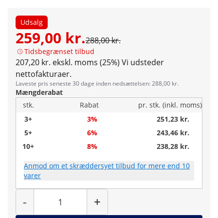
Udsalg
259,00 kr.
288,00 kr.
Tidsbegrænset tilbud
207,20 kr. ekskl. moms (25%)
Vi udsteder
nettofakturaer.
Laveste pris seneste 30 dage inden nedsættelsen: 288,00 kr.
Mængderabat
stk.
Rabat
pr. stk. (inkl. moms)
3+
3%
251,23 kr.
5+
6%
243,46 kr.
10+
8%
238,28 kr.
Anmod om et skræddersyet tilbud for mere end 10
varer
Antal
-
+