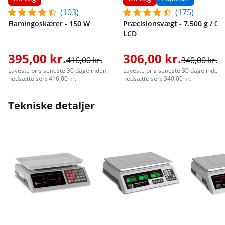
(103)
(175)
Flamingoskærer - 150 W
Præcisionsvægt - 7.500 g / 0,3
LCD
395,00 kr.
306,00 kr.
416,00 kr.
340,00 kr.
Laveste pris seneste 30 dage inden
Laveste pris seneste 30 dage inden
nedsættelsen: 416,00 kr.
nedsættelsen: 340,00 kr.
Tekniske detaljer