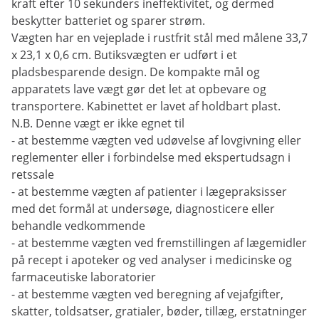
kraft efter 10 sekunders ineffektivitet, og dermed
beskytter batteriet og sparer strøm.
Vægten har en vejeplade i rustfrit stål med målene 33,7
x 23,1 x 0,6 cm. Butiksvægten er udført i et
pladsbesparende design. De kompakte mål og
apparatets lave vægt gør det let at opbevare og
transportere. Kabinettet er lavet af holdbart plast.
N.B. Denne vægt er ikke egnet til
- at bestemme vægten ved udøvelse af lovgivning eller
reglementer eller i forbindelse med ekspertudsagn i
retssale
- at bestemme vægten af patienter i lægepraksisser
med det formål at undersøge, diagnosticere eller
behandle vedkommende
- at bestemme vægten ved fremstillingen af lægemidler
på recept i apoteker og ved analyser i medicinske og
farmaceutiske laboratorier
- at bestemme vægten ved beregning af vejafgifter,
skatter, toldsatser, gratialer, bøder, tillæg, erstatninger