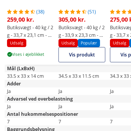
(38)
(51)
259,00 kr.
305,00 kr.
275,00 
Butiksvægt - 40 kg / 2
Butiksvægt - 40 kg / 2
Butiksvægt
g - 33,7 x 23,1 cm - 6
g - 33,9 x 23,3 cm - 6
g - 33,7 x
LED
LCD
LED
Udsalg
Udsalg
Populær
Udsalg
Vises i øjeblikket
Vis produkt
Vis 
Mål (LxBxH)
33.5 x 33 x 14 cm
34.5 x 33 x 11.5 cm
34.3 x 33
Adder
Ja
Ja
Ja
Advarsel ved overbelastning
Ja
Ja
Ja
Antal hukommelsespositioner
7
7
7
Baggrundsbelysning