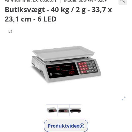
|
Varenummer:
EX10030371
Model:
SBS-PW-402EP
Butiksvægt - 40 kg / 2 g - 33,7 x
23,1 cm - 6 LED
1/4
Produktvideo