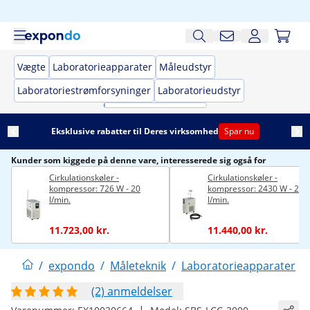
Vægte
Laboratorieapparater
Måleudstyr
Laboratoriestrømforsyninger
Laboratorieudstyr
Eksklusive rabatter til Deres virksomhed
Spar nu
Kunder som kiggede på denne vare, interesserede sig også for
Cirkulationskøler -
Cirkulationskøler -
kompressor: 726 W - 20
kompressor: 2430 W - 20
l/min.
l/min.
11.723,00 kr.
11.440,00 kr.
/
expondo
/
Måleteknik
/
Laboratorieapparater
/
(2) anmeldelser