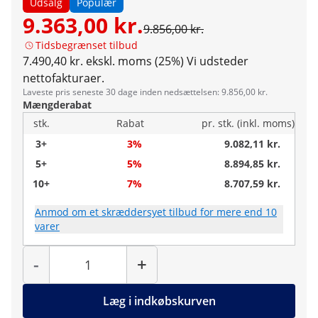
Udsalg
Populær
9.363,00 kr.
9.856,00 kr.
Tidsbegrænset tilbud
7.490,40 kr. ekskl. moms (25%)
Vi udsteder
nettofakturaer.
Laveste pris seneste 30 dage inden nedsættelsen: 9.856,00 kr.
Mængderabat
stk.
Rabat
pr. stk. (inkl. moms)
3+
3%
9.082,11 kr.
5+
5%
8.894,85 kr.
10+
7%
8.707,59 kr.
Anmod om et skræddersyet tilbud for mere end 10
varer
Antal
-
+
Læg i indkøbskurven