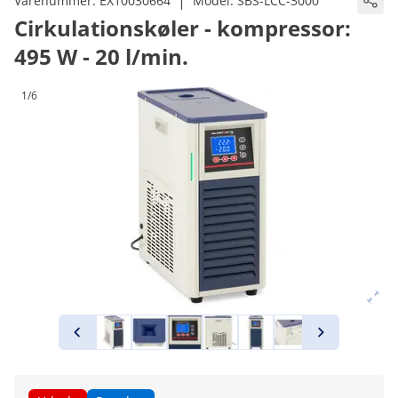
|
Varenummer:
EX10030664
Model:
SBS-LCC-3000
Cirkulationskøler - kompressor:
495 W - 20 l/min.
1/6