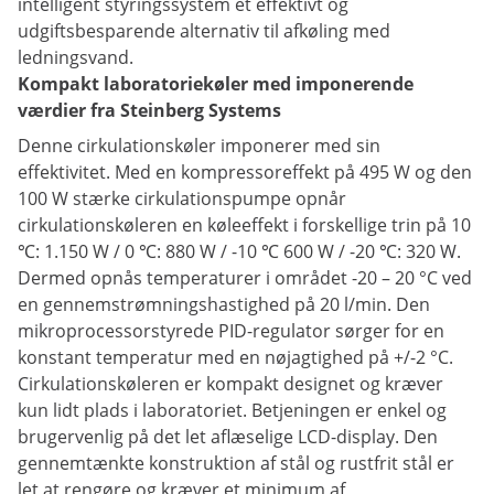
intelligent styringssystem et effektivt og
udgiftsbesparende alternativ til afkøling med
ledningsvand.
Kompakt laboratoriekøler med imponerende
værdier fra Steinberg Systems
Denne cirkulationskøler imponerer med sin
effektivitet. Med en kompressoreffekt på 495 W og den
100 W stærke cirkulationspumpe opnår
cirkulationskøleren en køleeffekt i forskellige trin på 10
℃: 1.150 W / 0 ℃: 880 W / -10 ℃ 600 W / -20 ℃: 320 W.
Dermed opnås temperaturer i området -20 – 20 °C ved
en gennemstrømningshastighed på 20 l/min. Den
mikroprocessorstyrede PID-regulator sørger for en
konstant temperatur med en nøjagtighed på +/-2 °C.
Cirkulationskøleren er kompakt designet og kræver
kun lidt plads i laboratoriet. Betjeningen er enkel og
brugervenlig på det let aflæselige LCD-display. Den
gennemtænkte konstruktion af stål og rustfrit stål er
let at rengøre og kræver et minimum af