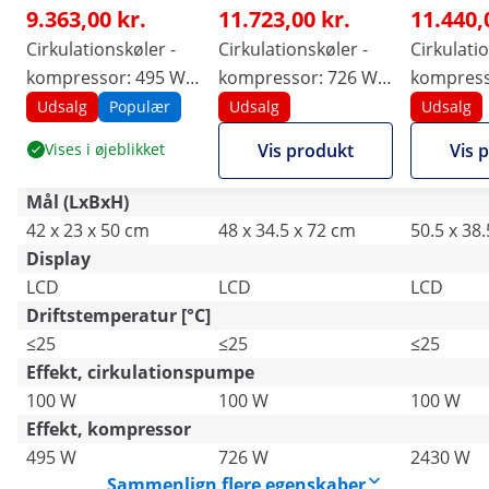
9.363,00 kr.
11.723,00 kr.
11.440,
Cirkulationskøler -
Cirkulationskøler -
Cirkulati
kompressor: 495 W -
kompressor: 726 W -
kompress
20 l/min.
20 l/min.
- 20 l/min
Udsalg
Populær
Udsalg
Udsalg
Vises i øjeblikket
Vis produkt
Vis 
Mål (LxBxH)
42 x 23 x 50 cm
48 x 34.5 x 72 cm
50.5 x 38
Display
LCD
LCD
LCD
Driftstemperatur [°C]
≤25
≤25
≤25
Effekt, cirkulationspumpe
100 W
100 W
100 W
Effekt, kompressor
495 W
726 W
2430 W
Sammenlign flere egenskaber