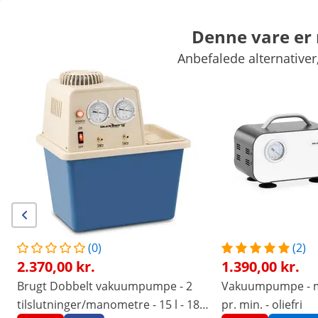
Denne vare er 
Anbefalede alternativer,
Vægte
Laboratorieapparater
Måleudstyr
Laboratoriestrømforsyninger
Laboratorieudstyr
Eksklusive rabatter til Deres virksomhed
Spar nu
Kunder som kiggede på denne vare, interesserede sig også for
Laboratoriestativ -
Laboratoriestativ -
højdejusterbar gribearm og 2
højdejusterbare gribearm
ringe
og ringe
199,00 kr.
365,00 kr.
(0)
(2)
2.370,00 kr.
1.390,00 kr.
/
expondo
/
Måleteknik
/
Laboratorieudstyr
/
Lab
Brugt Dobbelt vakuumpumpe - 2
Vakuumpumpe - m
Ingen
Vær den første til at
tilslutninger/manometre - 15 l - 180
pr. min. - oliefri
anmelde dette produkt
anmeldelser