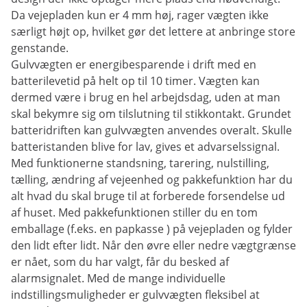
Da vejepladen kun er 4 mm høj, rager vægten ikke
særligt højt op, hvilket gør det lettere at anbringe store
genstande.
Gulvvægten er energibesparende i drift med en
batterilevetid på helt op til 10 timer. Vægten kan
dermed være i brug en hel arbejdsdag, uden at man
skal bekymre sig om tilslutning til stikkontakt. Grundet
batteridriften kan gulvvægten anvendes overalt. Skulle
batteristanden blive for lav, gives et advarselssignal.
Med funktionerne standsning, tarering, nulstilling,
tælling, ændring af vejeenhed og pakkefunktion har du
alt hvad du skal bruge til at forberede forsendelse ud
af huset. Med pakkefunktionen stiller du en tom
emballage (f.eks. en papkasse ) på vejepladen og fylder
den lidt efter lidt. Når den øvre eller nedre vægtgrænse
er nået, som du har valgt, får du besked af
alarmsignalet. Med de mange individuelle
indstillingsmuligheder er gulvvægten fleksibel at