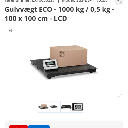
|
Varenummer:
EX10030327
Model:
SBS-BW-1T/0.5A
Gulvvægt ECO - 1000 kg / 0,5 kg -
100 x 100 cm - LCD
1/4