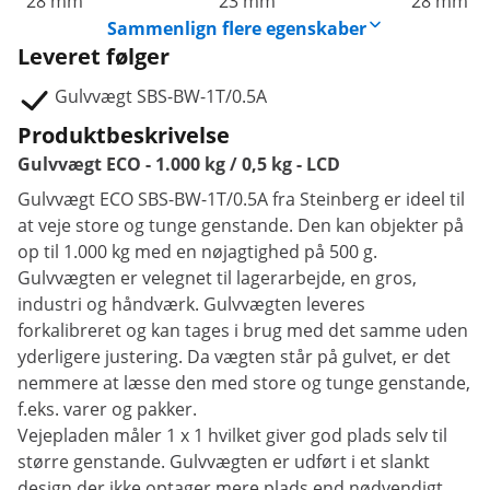
28 mm
23 mm
28 mm
Sammenlign flere egenskaber
Leveret følger
Gulvvægt SBS-BW-1T/0.5A
Produktbeskrivelse
Gulvvægt ECO - 1.000 kg / 0,5 kg - LCD
Gulvvægt ECO SBS-BW-1T/0.5A fra Steinberg er ideel til
at veje store og tunge genstande. Den kan objekter på
op til 1.000 kg med en nøjagtighed på 500 g.
Gulvvægten er velegnet til lagerarbejde, en gros,
industri og håndværk. Gulvvægten leveres
forkalibreret og kan tages i brug med det samme uden
yderligere justering. Da vægten står på gulvet, er det
nemmere at læsse den med store og tunge genstande,
f.eks. varer og pakker.
Vejepladen måler 1 x 1 hvilket giver god plads selv til
større genstande. Gulvvægten er udført i et slankt
design der ikke optager mere plads end nødvendigt.