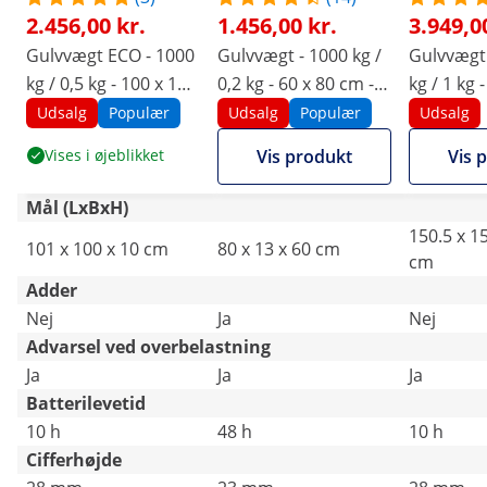
2.456,00 kr.
1.456,00 kr.
3.949,0
Gulvvægt ECO - 1000
Gulvvægt - 1000 kg /
Gulvvægt
kg / 0,5 kg - 100 x 100
0,2 kg - 60 x 80 cm -
kg / 1 kg 
cm - LCD
trådløst LCD-display
cm - LCD
Udsalg
Populær
Udsalg
Populær
Udsalg
Vises i øjeblikket
Vis produkt
Vis 
Mål (LxBxH)
150.5 x 15
101 x 100 x 10 cm
80 x 13 x 60 cm
cm
Adder
Nej
Ja
Nej
Advarsel ved overbelastning
Ja
Ja
Ja
Batterilevetid
10 h
48 h
10 h
Cifferhøjde