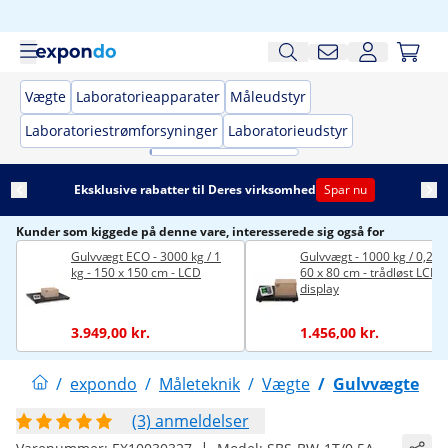
Vægte
Laboratorieapparater
Måleudstyr
Laboratoriestrømforsyninger
Laboratorieudstyr
Eksklusive rabatter til Deres virksomhed
Spar nu
Kunder som kiggede på denne vare, interesserede sig også for
Gulvvægt ECO - 3000 kg / 1
Gulvvægt - 1000 kg / 0,2 kg
kg - 150 x 150 cm - LCD
60 x 80 cm - trådløst LCD-
display
3.949,00 kr.
1.456,00 kr.
/
expondo
/
Måleteknik
/
Vægte
/
Gulvvægte
(3) anmeldelser