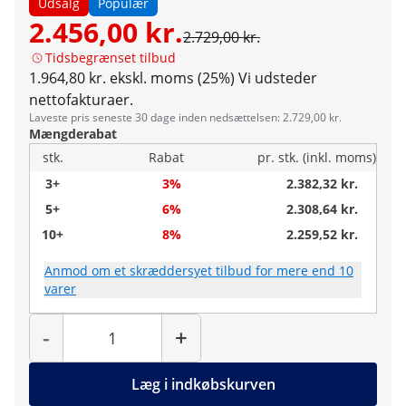
Udsalg
Populær
2.456,00 kr.
2.729,00 kr.
Tidsbegrænset tilbud
1.964,80 kr. ekskl. moms (25%)
Vi udsteder
nettofakturaer.
Laveste pris seneste 30 dage inden nedsættelsen: 2.729,00 kr.
Mængderabat
stk.
Rabat
pr. stk. (inkl. moms)
3+
3%
2.382,32 kr.
5+
6%
2.308,64 kr.
10+
8%
2.259,52 kr.
Anmod om et skræddersyet tilbud for mere end 10
varer
Antal
-
+
Læg i indkøbskurven