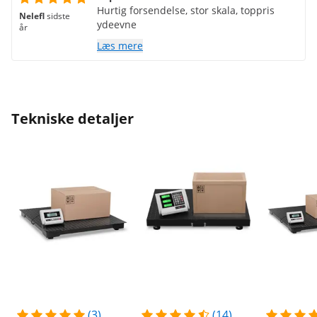
Hurtig forsendelse, stor skala, toppris
Nelefl
sidste
ydeevne
år
Læs mere
Tekniske detaljer
(3)
(14)