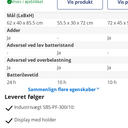
Vises i øjeblikket
Vis produkt
Vis 
Mål (LxBxH)
62 x 40 x 85.5 cm
55.5 x 30 x 72 cm
72 x 45 x
Adder
Ja
-
Ja
Advarsel ved lav batteristand
-
Ja
-
Advarsel ved overbelastning
Ja
Ja
Ja
Batterilevetid
24 h
10 h
10 h
Sammenlign flere egenskaber
Leveret følger
Industrivægt SBS-PF-300/10:
Display med holder