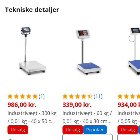
Tekniske detaljer
(1)
(11)
986,00 kr.
339,00 kr.
934,00 
Industrivægt - 300 kg
Industrivægt - 60 kg /
Industriv
/ 0,01 kg - 40 x 50 cm
0,01 kg - 40 x 30 cm -
/ 0,05 kg 
- kg / lb - LCD
LED
- LCD
Udsalg
Udsalg
Populær
Udsalg