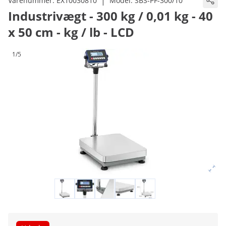
|
Varenummer:
EX10030810
Model:
SBS-PF-300/10
Industrivægt - 300 kg / 0,01 kg - 40
x 50 cm - kg / lb - LCD
1/5