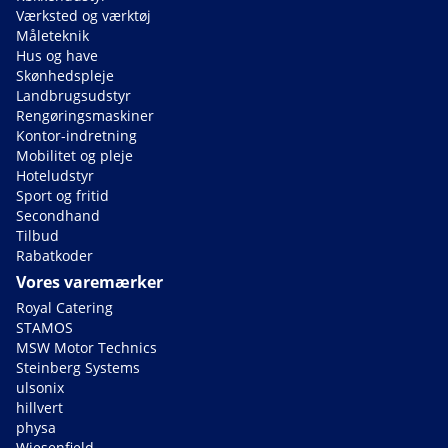
Værksted og værktøj
Måleteknik
Hus og have
Skønhedspleje
Landbrugsudstyr
Rengøringsmaskiner
Kontor-indretning
Mobilitet og pleje
Hoteludstyr
Sport og fritid
Secondhand
Tilbud
Rabatkoder
Vores varemærker
Royal Catering
STAMOS
MSW Motor Technics
Steinberg Systems
ulsonix
hillvert
physa
Wiesenfield