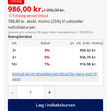
Udsalg
986,00 kr.
1.096,00 kr.
Tidsbegrænset tilbud
788,80 kr. ekskl. moms (25%)
Vi udsteder
nettofakturaer.
Laveste pris seneste 30 dage inden nedsættelsen: 1.096,00 kr.
Mængderabat
stk.
Rabat
pr. stk. (inkl. moms)
3+
3%
956,42 kr.
5+
5%
936,70 kr.
10+
7%
916,98 kr.
Anmod om et skræddersyet tilbud for mere end 10
varer
Antal
-
+
Læg i indkøbskurven