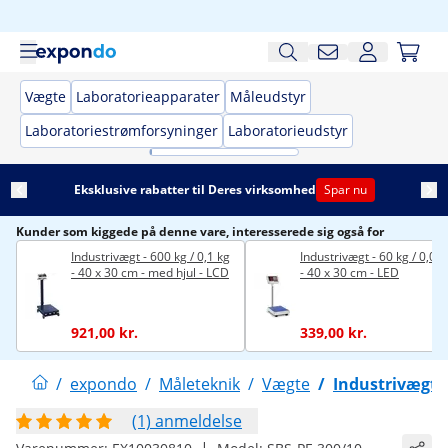
Vægte
Laboratorieapparater
Måleudstyr
Laboratoriestrømforsyninger
Laboratorieudstyr
Eksklusive rabatter til Deres virksomhed
Spar nu
Kunder som kiggede på denne vare, interesserede sig også for
Industrivægt - 600 kg / 0,1 kg
Industrivægt - 60 kg / 0,01
- 40 x 30 cm - med hjul - LCD
- 40 x 30 cm - LED
921,00 kr.
339,00 kr.
/
expondo
/
Måleteknik
/
Vægte
/
Industrivægte
(1) anmeldelse