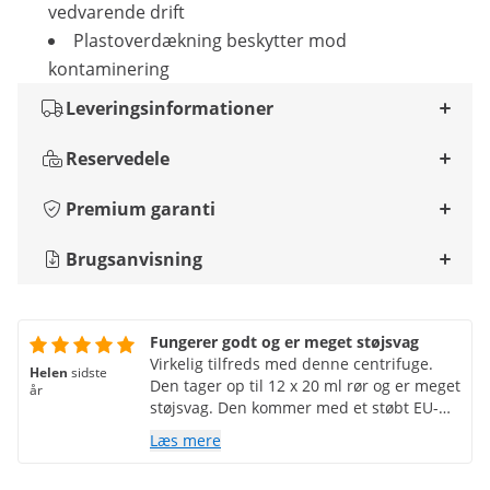
vedvarende drift
Plastoverdækning beskytter mod
kontaminering
Leveringsinformationer
Reservedele
Premium garanti
Brugsanvisning
Fungerer godt og er meget støjsvag
Virkelig tilfreds med denne centrifuge.
Helen
sidste
Den tager op til 12 x 20 ml rør og er meget
år
støjsvag. Den kommer med et støbt EU-
stik, så britiske brugere skal bruge en
Læs mere
adapter. Ellers var den klar til at gå. Det
er ikke digitalt, så der skal forhåbentlig