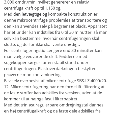
3.000 omdr./min. hvilket genererer en relativ
centrifugalkraft op til 1.150 xg.
Med den letvægtige og kompakte konstruktion er
denne mikrocentrifuge problemløs at transportere og
den kan anvendes selv på begrænset plads. Apparatet
har et ur der kan indstilles fra 0 til 30 minutter, så man
selv kan bestemme, hvornår centrifugeringen skal
slutte, og derfor ikke skal vente unødigt.
For centrifugeringstid længere end 30 minutter kan
man vælge vedvarende drift. Fødderne med
sugekopper sørger for en stabil stand under
centrifugeringen. Plastoverdækningen beskytter
prøverne mod kontaminering.
Bliv selv overbevist af mikrocentrifuge SBS-LZ-4000/20-
12. Mikrocentrifugering har den fordel ift. filtrering at
de faste stoffer kan adskilles fra væsken, uden at de
kommer til at hænge fast i filterpapiret.
Med det trinløst regulerbare omdrejningstal dannes
en høj centrifugalkraft og de faste dele adskilles fra