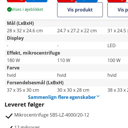
Vises i øjeblikket
Vis produkt
Vis 
Mål (LxBxH)
28 x 32 x 24.6 cm
24.7 x 27.2 x 22 cm
31 x 24.5
Display
-
-
LED
Effekt, mikrocentrifuge
180 W
110 W
100 W
Farve
hvid
hvid
hvid
Forsendelsesmål (LxBxH)
37 x 35 x 30 cm
30 x 30 x 28 cm
38 x 33 x
Sammenlign flere egenskaber
Leveret følger
Mikrocentrifuge SBS-LZ-4000/20-12
12 mikrorør