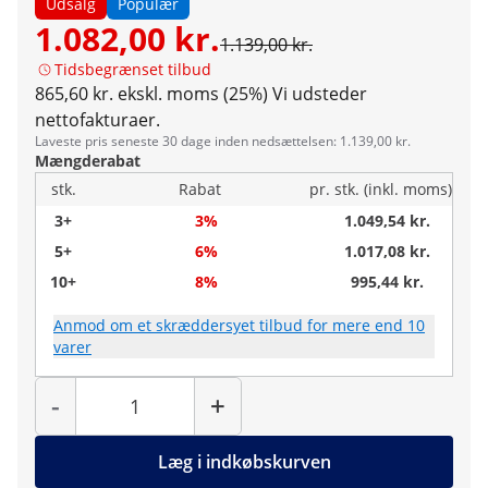
Udsalg
Populær
1.082,00 kr.
1.139,00 kr.
Tidsbegrænset tilbud
865,60 kr. ekskl. moms (25%)
Vi udsteder
nettofakturaer.
Laveste pris seneste 30 dage inden nedsættelsen: 1.139,00 kr.
Mængderabat
stk.
Rabat
pr. stk. (inkl. moms)
3+
3%
1.049,54 kr.
5+
6%
1.017,08 kr.
10+
8%
995,44 kr.
Anmod om et skræddersyet tilbud for mere end 10
varer
Antal
-
+
Læg i indkøbskurven