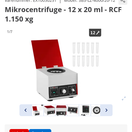
|
Varenummer:
EX10030251
Model:
SBS-LZ-4000/20-12
Mikrocentrifuge - 12 x 20 ml - RCF
1.150 xg
1/7