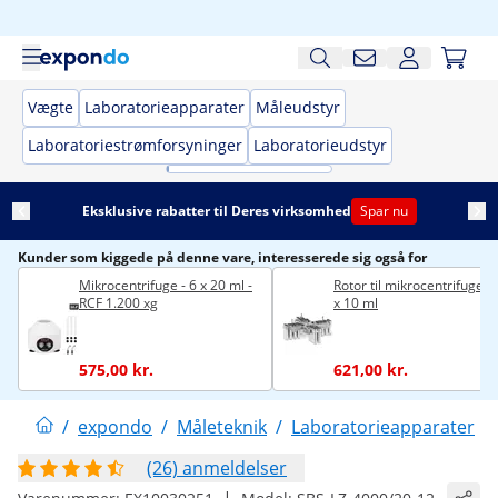
Vægte
Laboratorieapparater
Måleudstyr
Laboratoriestrømforsyninger
Laboratorieudstyr
Eksklusive rabatter til Deres virksomhed
Spar nu
Kunder som kiggede på denne vare, interesserede sig også for
Mikrocentrifuge - 6 x 20 ml -
Rotor til mikrocentrifuge -
RCF 1.200 xg
x 10 ml
575,00 kr.
621,00 kr.
/
expondo
/
Måleteknik
/
Laboratorieapparater
/
(26) anmeldelser