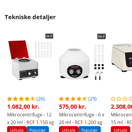
mindre gå galt i fremtiden.
Tekniske detaljer
(26)
(29)
1.082,00 kr.
575,00 kr.
2.308,0
Mikrocentrifuge - 12
Mikrocentrifuge - 6 x
Mikrocent
x 20 ml - RCF 1.150 xg
20 ml - RCF 1.200 xg
15 ml - R
Udsalg
Populær
Udsalg
Populær
Udsalg