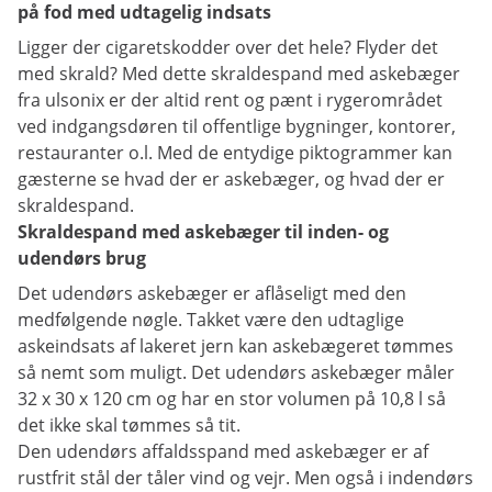
på fod med udtagelig indsats
Ligger der cigaretskodder over det hele? Flyder det
med skrald? Med dette skraldespand med askebæger
fra ulsonix er der altid rent og pænt i rygerområdet
ved indgangsdøren til offentlige bygninger, kontorer,
restauranter o.l. Med de entydige piktogrammer kan
gæsterne se hvad der er askebæger, og hvad der er
skraldespand.
Skraldespand med askebæger til inden- og
udendørs brug
Det udendørs askebæger er aflåseligt med den
medfølgende nøgle. Takket være den udtaglige
askeindsats af lakeret jern kan askebægeret tømmes
så nemt som muligt. Det udendørs askebæger måler
32 x 30 x 120 cm og har en stor volumen på 10,8 l så
det ikke skal tømmes så tit.
Den udendørs affaldsspand med askebæger er af
rustfrit stål der tåler vind og vejr. Men også i indendørs