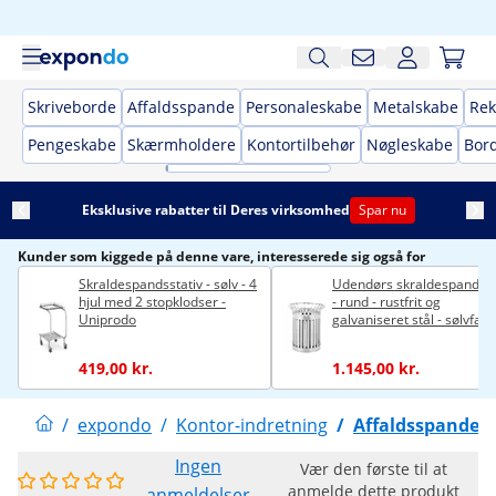
Skriveborde
Affaldsspande
Personaleskabe
Metalskabe
Rek
Pengeskabe
Skærmholdere
Kontortilbehør
Nøgleskabe
Bor
Eksklusive rabatter til Deres virksomhed
Spar nu
Kunder som kiggede på denne vare, interesserede sig også for
Skraldespandsstativ - sølv - 4
Udendørs skraldespand - 9
hjul med 2 stopklodser -
- rund - rustfrit og
Uniprodo
galvaniseret stål - sølvfarv
419,00 kr.
1.145,00 kr.
/
expondo
/
Kontor-indretning
/
Affaldsspande
Ingen
Vær den første til at
anmelde dette produkt
anmeldelser