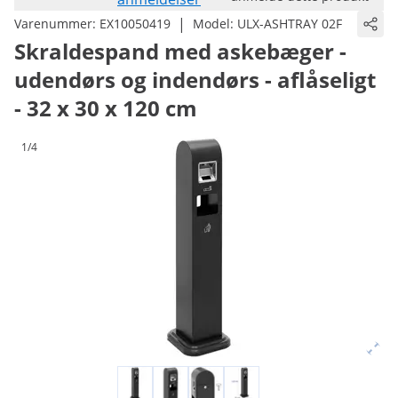
|
Varenummer:
EX10050419
Model:
ULX-ASHTRAY 02F
Skraldespand med askebæger -
udendørs og indendørs - aflåseligt
- 32 x 30 x 120 cm
1/4