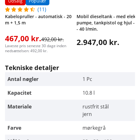
Udsalg
Populær
(11)
Kabelopruller - automatisk - 20
Mobil dieseltank - med elektr
m + 1,5 m
pumpe, tankpistol og hjul - 12
- 40 l/min.
467,00 kr.
492,00 kr.
2.947,00 kr.
Laveste pris seneste 30 dage inden
nedsættelsen: 492,00 kr.
Tekniske detaljer
Antal nøgler
1 Pc
Kapacitet
10.8 l
Materiale
rustfrit stål
jern
Farve
mørkegrå