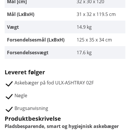
Mål [cm]
32 x 30 x 120
Mål (LxBxH)
31 x 32 x 119.5 cm
Vægt
14.9 kg
Forsendelsesmål (LxBxH)
125 x 35 x 34 cm
Forsendelsesvægt
17.6 kg
Leveret følger
Askebæger på fod ULX-ASHTRAY 02F
Nøgle
Brugsanvisning
Produktbeskrivelse
Pladsbesparende, smart og hygiejnisk askebæger