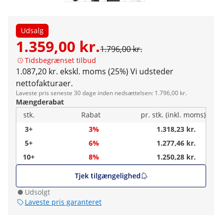
Udsalg
1.359,00 kr.
1.796,00 kr.
Tidsbegrænset tilbud
1.087,20 kr. ekskl. moms (25%)
Vi udsteder
nettofakturaer.
Laveste pris seneste 30 dage inden nedsættelsen: 1.796,00 kr.
Mængderabat
stk.
Rabat
pr. stk. (inkl. moms)
3+
3%
1.318,23 kr.
5+
6%
1.277,46 kr.
10+
8%
1.250,28 kr.
Tjek tilgængelighed
Udsolgt
Laveste pris garanteret