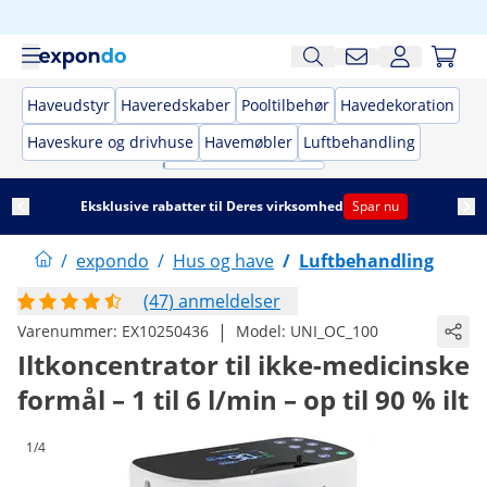
Haveudstyr
Haveredskaber
Pooltilbehør
Havedekoration
Haveskure og drivhuse
Havemøbler
Luftbehandling
Eksklusive rabatter til Deres virksomhed
Spar nu
/
expondo
/
Hus og have
/
Luftbehandling
(47) anmeldelser
|
Varenummer:
EX10250436
Model:
UNI_OC_100
Iltkoncentrator til ikke-medicinske
formål – 1 til 6 l/min – op til 90 % ilt
1/4