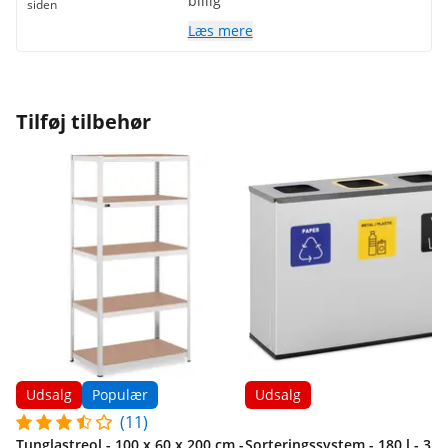
billig
siden
Læs mere
Tilføj tilbehør
Udsalg
Populær
Udsalg
(11)
Tunglastreol - 100 x 60 x 200 cm -
Sorteringssystem - 180 l - 3 