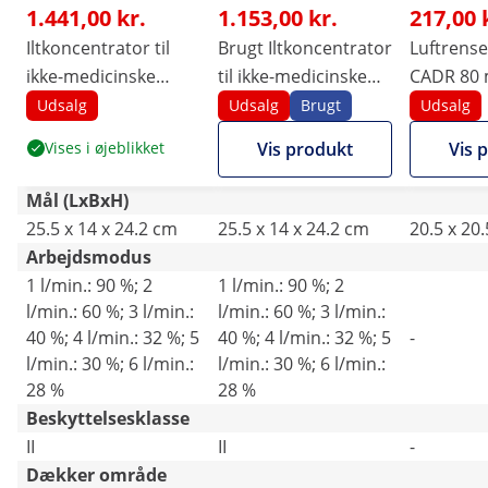
1.441,00 kr.
1.153,00 kr.
217,00 
Iltkoncentrator til
Brugt Iltkoncentrator
Luftrenser
ikke-medicinske
til ikke-medicinske
CADR 80 m
formål – 1 til 6 l/min
formål – 1 til 6 l/min
Filter-Sys
Udsalg
Udsalg
Brugt
Udsalg
– op til 90 % ilt
– op til 90 % ilt
Hastighed
Vises i øjeblikket
Vis produkt
Vis 
Mål (LxBxH)
25.5 x 14 x 24.2 cm
25.5 x 14 x 24.2 cm
20.5 x 20
Arbejdsmodus
1 l/min.: 90 %; 2
1 l/min.: 90 %; 2
l/min.: 60 %; 3 l/min.:
l/min.: 60 %; 3 l/min.:
40 %; 4 l/min.: 32 %; 5
40 %; 4 l/min.: 32 %; 5
-
l/min.: 30 %; 6 l/min.:
l/min.: 30 %; 6 l/min.:
28 %
28 %
Beskyttelsesklasse
II
II
-
Dækker område