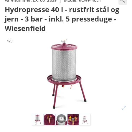
|
Varenummer:
EX10012859
Model:
RCWP-40LH
Hydropresse 40 l - rustfrit stål og
jern - 3 bar - inkl. 5 presseduge -
Wiesenfield
1/5