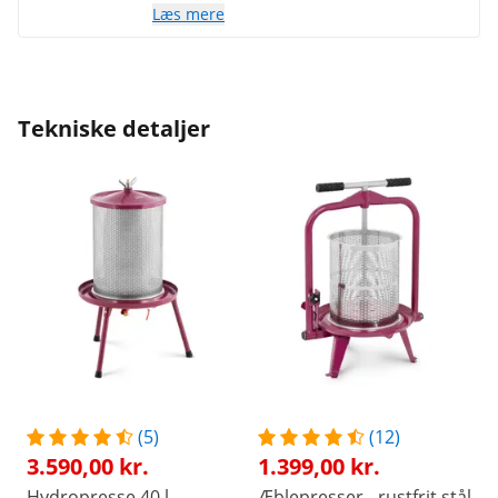
kg. frugt giver ca. 5-6 liter saft (æbler-
Læs mere
afhængig af sorten). Virkelig god og prisen
er meget rimelig.
Tekniske detaljer
(5)
(12)
3.590,00 kr.
1.399,00 kr.
Hydropresse 40 l -
Æblepresser - rustfrit stål