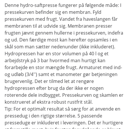
Denne hydro-saftpresse fungerer på følgende måde: I
pressekurven befinder sig en membran. Fyld
pressekurven med frugt. Vandet fra haveslangen får
membranen til at udvide sig. Membranen presser
frugten jævnt gennem hullerne i pressekurven, indefra
og ud. Den færdige most kan herefter opsamles i en
skål som man sætter nedenunder (ikke inkluderet).
Hydropressen har en stor volumen på 40 l og et
arbejdstryk på 3 bar hvormed man hurtigt kan
forarbejde en stor mængde frugt. Armaturet med ind-
og udløb (3/4'') samt et manometer gør betjeningen
brugervenlig. Det er tilmed let at rengøre
hydropressen efter brug da der ikke er nogen
roterende dele indbygget. Pressekurven og skamlen er
konstrueret af ekstra robust rustfrit stål.
Tip: For et optimalt resultat så sørg for at anvende en
pressedug i den rigtige størrelse. 5 passende
presseduge er inkluderet i leveringen. Det er hurtigere