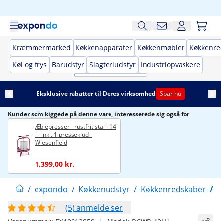
Kræmmermarked
Køkkenapparater
Køkkenmøbler
Køkkenre
Køl og frys
Barudstyr
Slagteriudstyr
Industriopvaskere
Eksklusive rabatter til Deres virksomhed
Spar nu
Kunder som kiggede på denne vare, interesserede sig også for
Æblepresser - rustfrit stål - 14
l - inkl. 1 presseklud -
Wiesenfield
1.399,00 kr.
/
expondo
/
Køkkenudstyr
/
Køkkenredskaber
/
(5) anmeldelser