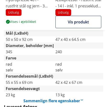
rustfrit stål og jern - 3
- 14 l - inkl. 1 presseklud -
bar - inkl. 5 presseduge -
Wiesenfield
Udsalg
Udsalg
Wiesenfield
Vises i øjeblikket
Vis produkt
Mål (LxBxH)
50 x 50 x 92 cm
47 x 40 x 64.5 cm
Diameter, beholder [mm]
345
240
Farve
rød
rød
sølv
sølv
Forsendelsesmål (LxBxH)
55 x 55 x 69 cm
42 x 42 x 67 cm
Forsendelsesvægt
23 kg
13 kg
Sammenlign flere egenskaber
Leveret følger