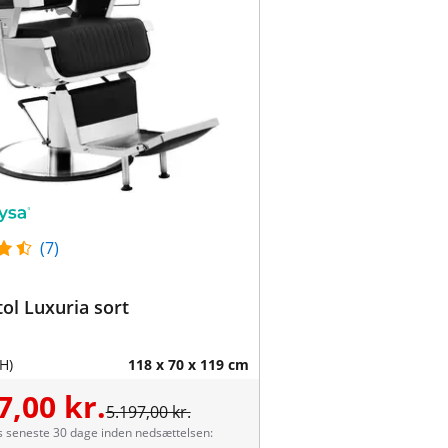
(7)
tol Luxuria sort
H)
118 x 70 x 119 cm
7,00 kr.
5.197,00 kr.
s seneste 30 dage inden nedsættelsen: