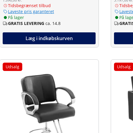
1.396,00 kr.
5.197,00 kr
Tidsbegrænset tilbud
Tidsbe
Laveste pris garanteret
Lavest
På lager
På lag
GRATIS LEVERING
ca. 14.8
GRATI
Læg i indkøbskurven
Udsalg
Udsalg