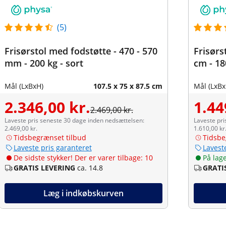
(5)
Frisørstol med fodstøtte - 470 - 570
Frisørs
mm - 200 kg - sort
cm - 18
Mål (LxBxH)
107.5 x 75 x 87.5 cm
Mål (LxBx
2.346,00 kr.
1.44
2.469,00 kr.
Laveste pris seneste 30 dage inden nedsættelsen:
Laveste pri
2.469,00 kr.
1.610,00 kr
Tidsbegrænset tilbud
Tidsbe
Laveste pris garanteret
Lavest
De sidste stykker! Der er varer tilbage: 10
På lag
GRATIS LEVERING
ca. 14.8
GRATI
Læg i indkøbskurven