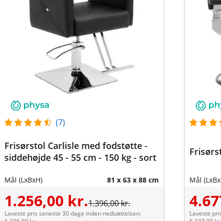
(7)
Frisørstol Carlisle med fodstøtte -
Frisørs
siddehøjde 45 - 55 cm - 150 kg - sort
Mål (LxBxH)
81 x 63 x 88 cm
Mål (LxBx
1.256,00 kr.
4.67
1.396,00 kr.
Laveste pris seneste 30 dage inden nedsættelsen:
Laveste pri