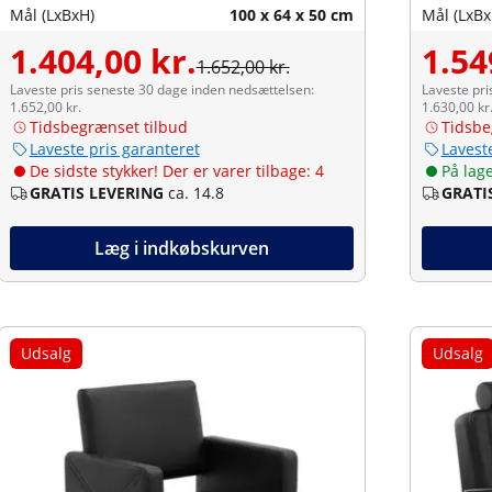
Mål (LxBxH)
100 x 64 x 50 cm
Mål (LxBx
1.404,00 kr.
1.54
1.652,00 kr.
Laveste pris seneste 30 dage inden nedsættelsen:
Laveste pri
1.652,00 kr.
1.630,00 kr
Tidsbegrænset tilbud
Tidsbe
Laveste pris garanteret
Lavest
De sidste stykker! Der er varer tilbage: 4
På lag
GRATIS LEVERING
ca. 14.8
GRATI
Læg i indkøbskurven
Udsalg
Udsalg