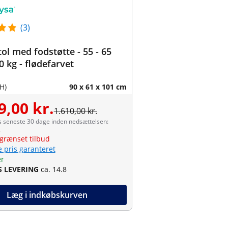
(3)
tol med fodstøtte - 55 - 65
0 kg - flødefarvet
H)
90 x 61 x 101 cm
9,00 kr.
1.610,00 kr.
s seneste 30 dage inden nedsættelsen:
.
grænset tilbud
e pris garanteret
er
S LEVERING
ca. 14.8
Læg i indkøbskurven