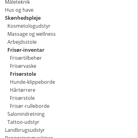
Måleteknik
Hus og have
Skønhedspleje
Kosmetologudstyr
Massage og wellness
Arbejdsstole
Frisør-inventar
Frisørtilbehør
Frisørvaske
Frisørstole
Hunde-klippeborde
Hårtørrere
Frisørstole
Frisør-rulleborde
Salonindretning
Tattoo-udstyr
Landbrugsudstyr