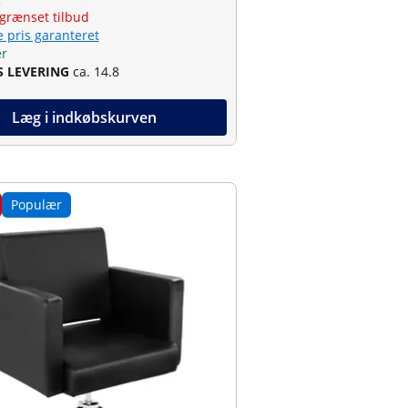
.
grænset tilbud
e pris garanteret
er
S LEVERING
ca. 14.8
Læg i indkøbskurven
Populær