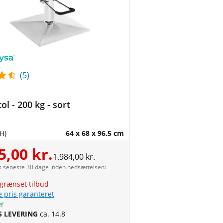
(5)
ol - 200 kg - sort
H)
64 x 68 x 96.5 cm
5,00 kr.
1.984,00 kr.
s seneste 30 dage inden nedsættelsen:
.
grænset tilbud
e pris garanteret
er
S LEVERING
ca. 14.8