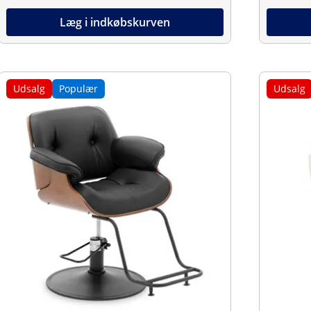
Læg i indkøbskurven
Udsalg
Populær
Udsalg