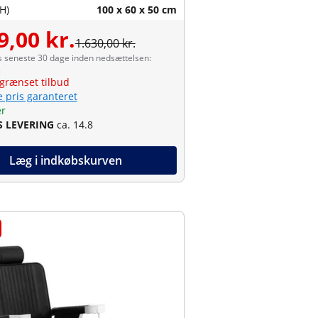
H)
100 x 60 x 50 cm
9,00 kr.
1.630,00 kr.
s seneste 30 dage inden nedsættelsen:
.
grænset tilbud
e pris garanteret
er
S LEVERING
ca. 14.8
Læg i indkøbskurven