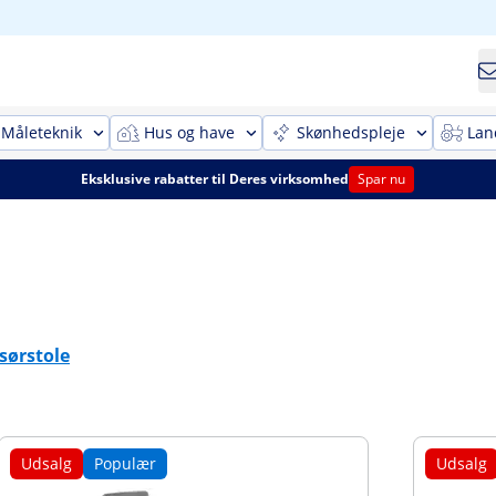
Måleteknik
Hus og have
Skønhedspleje
Lan
Eksklusive rabatter til Deres virksomhed
Spar nu
isørstole
Udsalg
Populær
Udsalg