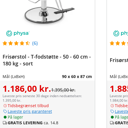
(6)
Frisørstol - T-fodstøtte - 50 - 60 cm -
Frisørst
180 kg - sort
Mål (LxBxH)
90 x 60 x 87 cm
Mål (LxBx
1.186,00 kr.
1.88
1.395,00 kr.
Laveste pris seneste 30 dage inden nedsættelsen:
Laveste pri
1.395,00 kr.
1.984,00 kr
Tidsbegrænset tilbud
Tidsbe
Laveste pris garanteret
Lavest
På lager
På lag
GRATIS LEVERING
ca. 14.8
GRATI