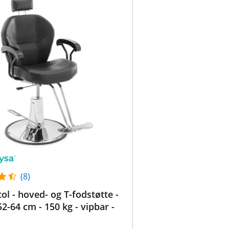
(8)
tol - hoved- og T-fodstøtte -
52-64 cm - 150 kg - vipbar -