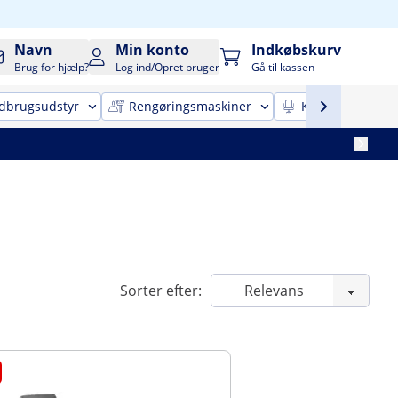
Navn
Min konto
Indkøbskurv
Brug for hjælp?
Log ind/Opret bruger
Gå til kassen
dbrugsudstyr
Rengøringsmaskiner
Kontor-indretni
Sorter efter: