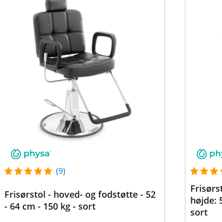
(9)
Frisørs
Frisørstol - hoved- og fodstøtte - 52
højde: 
- 64 cm - 150 kg - sort
sort