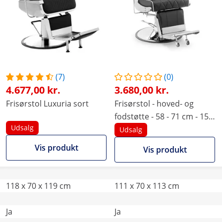
(7)
(0)
4.677,00 kr.
3.680,00 kr.
Frisørstol Luxuria sort
Frisørstol - hoved- og
fodstøtte - 58 - 71 cm - 150
Udsalg
kg - hældelig - sort
Udsalg
Vis produkt
Vis produkt
118 x 70 x 119 cm
111 x 70 x 113 cm
Ja
Ja