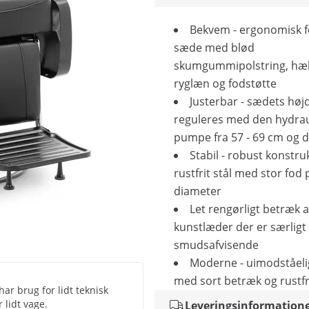
Bekvem - ergonomisk 
sæde med blød
skumgummipolstring, hæl
ryglæn og fodstøtte
Justerbar - sædets høj
reguleres med den hydrau
pumpe fra 57 - 69 cm og d
Stabil - robust konstru
rustfrit stål med stor fod 
diameter
Let rengørligt betræk a
kunstlæder der er særligt
smudsafvisende
Moderne - uimodståeli
med sort betræk og rustfri
har brug for lidt teknisk
 lidt vage.
Leveringsinformation