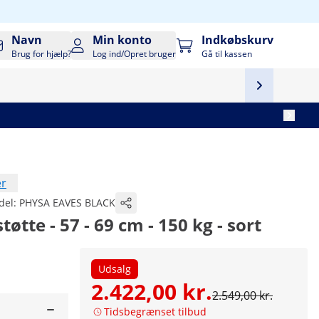
Navn
Min konto
Indkøbskurv
Brug for hjælp?
Log ind/Opret bruger
Gå til kassen
er
del:
PHYSA EAVES BLACK
øtte - 57 - 69 cm - 150 kg - sort
Udsalg
2.422,00 kr.
2.549,00 kr.
Tidsbegrænset tilbud