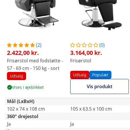
(2)
(0)
2.422,00 kr.
3.164,00 kr.
Frisørstol med fodstøtte -
Frisørstol
57 - 69 cm - 150 kg - sort
Udsalg
Populær
Udsalg
Vis produkt
Vises i øjeblikket
Mål (LxBxH)
102 x 74 x 108 cm
105 x 63.5 x 100 cm
360° drejestol
Ja
Ja