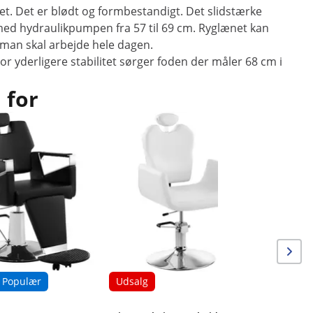
t. Det er blødt og formbestandigt. Det slidstærke
 med hydraulikpumpen fra 57 til 69 cm. Ryglænet kan
r man skal arbejde hele dagen.
For yderligere stabilitet sørger foden der måler 68 cm i
 for
Udsalg
Frisørsto
71 cm - 2
Populær
Udsalg