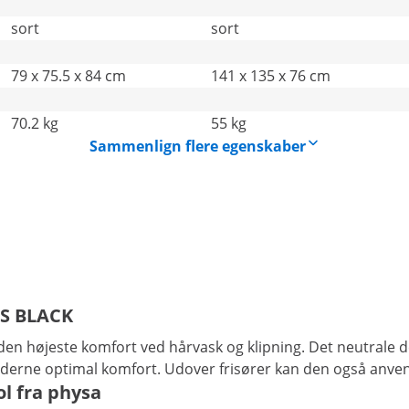
sort
sort
79 x 75.5 x 84 cm
141 x 135 x 76 cm
70.2 kg
55 kg
Sammenlign flere egenskaber
ES BLACK
n højeste komfort ved hårvask og klipning. Det neutrale de
kunderne optimal komfort. Udover frisører kan den også anv
ol fra physa