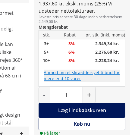
1.937,60 kr. ekskl. moms (25%)
Vi
udsteder nettofakturaer.
formet
Laveste pris seneste 30 dage inden nedsættelsen:
2.549,00 kr.
Mængderabat
deligt
stk.
Rabat
pr. stk. (inkl. moms)
3+
3%
2.349,34 kr.
de kan
liske
5+
6%
2.276,68 kr.
rejes 360°
10+
8%
2.228,24 kr.
ktion af
Anmod om et skræddersyet tilbud for
på 68 cm i
mere end 10 varer
Antal
f
-
+
Læg i indkøbskurven
gt design
t stål
Køb nu
er
På lager