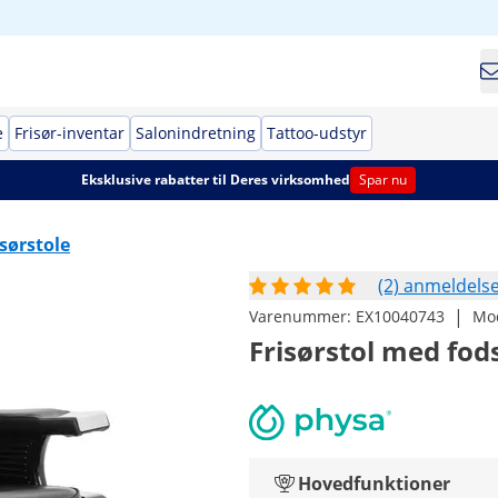
e
Frisør-inventar
Salonindretning
Tattoo-udstyr
Eksklusive rabatter til Deres virksomhed
Spar nu
isørstole
(2) anmeldels
|
Varenummer:
EX10040743
Mo
Frisørstol med fodst
Hovedfunktioner