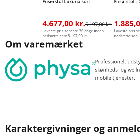
Frisørstol Luxuria sort
Frisørstol - 
4.677,00 kr.
1.885,0
5.197,00 kr.
Laveste pris seneste 30 dage inden
Laveste pris s
nedsættelsen: 5.197,00 kr.
nedsættelsen: 
Om varemærket
Professionelt udst
skønheds- og welln
mobile tjenester.
Karaktergivninger og anmel