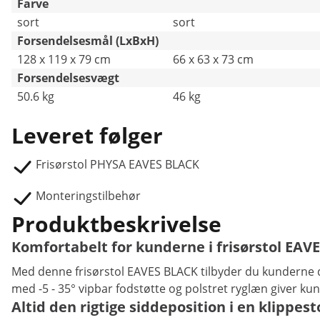
Farve
sort
sort
Forsendelsesmål (LxBxH)
128 x 119 x 79 cm
66 x 63 x 73 cm
Forsendelsesvægt
50.6 kg
46 kg
Leveret følger
Frisørstol PHYSA EAVES BLACK
Monteringstilbehør
Produktbeskrivelse
Komfortabelt for kunderne i frisørstol EAV
Med denne frisørstol EAVES BLACK tilbyder du kunderne de
med -5 - 35° vipbar fodstøtte og polstret ryglæn giver 
Altid den rigtige siddeposition i en klippest