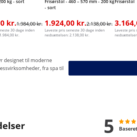
200 kg - sort
Frisørstol - 460 – 570 mm - 200 kg
Frisørstol
- sort
0 kr.
1.924,00 kr.
3.164,
1.984,00 kr.
2.138,00 kr.
eneste 30 dage inden
Laveste pris seneste 30 dage inden
Laveste pris
1.984,00 kr.
nedsættelsen: 2.138,00 kr.
nedsættelsen:
yr designet til moderne
essvirksomheder, fra spa til
5
delser
Baseret