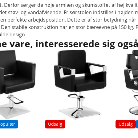
Derfor sørger de høje armlæn og skumstoffet af høj kvalite
et støv- og vandafvisende. Frisørstolen indstilles i højden
 den perfekte arbejdsposition. Dette er af stor betydning nå
ål. Den stabile konstruktion har en stor bæreevne på 150 kg. 
ulde design.
 vare, interesserede sig også
Populær
Udsalg
Udsalg