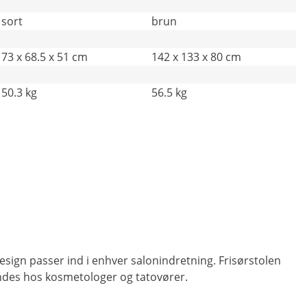
sort
brun
73 x 68.5 x 51 cm
142 x 133 x 80 cm
50.3 kg
56.5 kg
sign passer ind i enhver salonindretning. Frisørstolen
endes hos kosmetologer og tatovører.