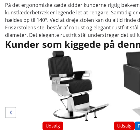
På det ergonomiske sæde sidder kunderne rigtig bekvemt. 
kunstlæderbetræk er legende let at rengøre. Samtidig er d
hældes op til 140°. Ved at dreje stolen kan du altid finde
Frisørstolens stel består af robust og elegant rustfrit st
diameter. Det elegante rustfrit stål understreger det stilf
Kunder som kiggede på denne
Udsalg
Udsalg