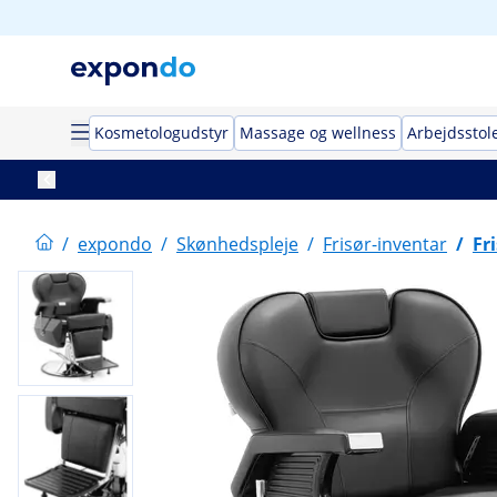
Kosmetologudstyr
Massage og wellness
Arbejdsstol
/
expondo
/
Skønhedspleje
/
Frisør-inventar
/
Fr