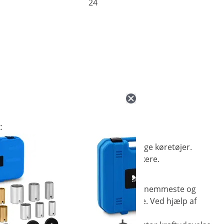
24
:
glelejer til styresystemer på forskellige køretøjer.
et helt rigtige udstyr til hobbymekanikere.
es og afmonteres. Dette værktøj er den nemmeste og
ges, eller at brugeren kommer til skade. Ved hjælp af