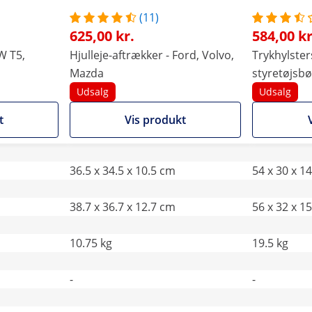
(11)
625,00 kr.
584,00 kr
W T5,
Hjulleje-aftrækker - Ford, Volvo,
Trykhylsters
Mazda
styretøjsb
Udsalg
Udsalg
t
Vis produkt
36.5 x 34.5 x 10.5 cm
54 x 30 x 1
38.7 x 36.7 x 12.7 cm
56 x 32 x 1
10.75 kg
19.5 kg
-
-