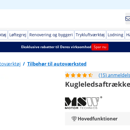
ktøj
Løftegrej
Renovering og byggeri
Trykluftværktøj
Lodning
H
Eksklusive rabatter til Deres virksomhed
Spar nu
toværktøj
/
Tilbehør til autoværksted
(15) anmeldel
Kugleledsaftrækker
Hovedfunktioner