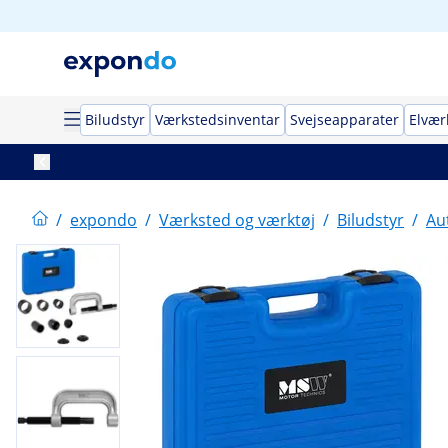
Biludstyr
Værkstedsinventar
Svejseapparater
Elvær
/
expondo
/
Værksted og værktøj
/
Biludstyr
/
Au