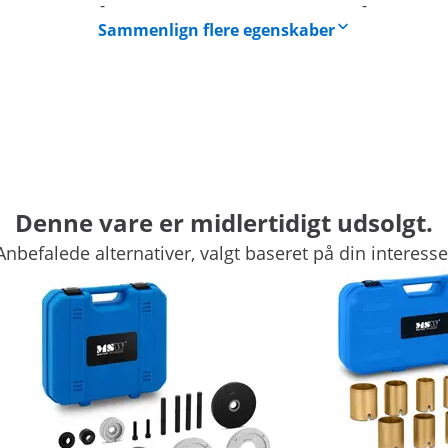
-
-
Sammenlign flere egenskaber
Denne vare er midlertidigt udsolgt.
Anbefalede alternativer, valgt baseret på din interesse
rigtige værktøj til nem og effektiv af- og påmontering af ku
ofessionelle værkstedsopgaver på personbiler, men er også d
 aftrækkersæt fra MSW
skellig størrelse og diameter hvormed kugleled kan monter
ering med standardværktøj kan føre til, at bildelene beskadi
t beskyttet mod at komme til skade.