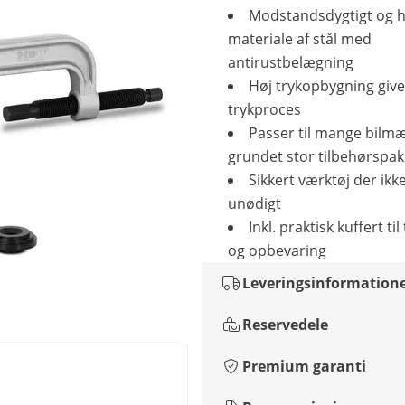
Modstandsdygtigt og h
materiale af stål med
antirustbelægning
Høj trykopbygning giver
trykproces
Passer til mange bilm
grundet stor tilbehørspa
Sikkert værktøj der ikke
unødigt
Inkl. praktisk kuffert ti
og opbevaring
Leveringsinformation
Reservedele
Premium garanti