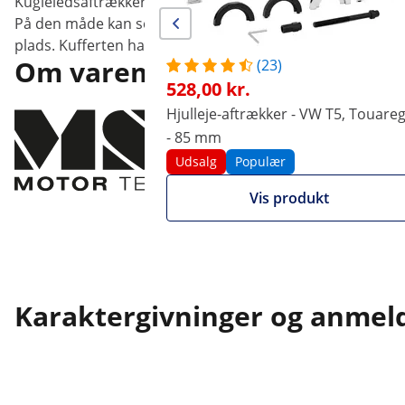
Kugleledsaftrækkeren er fremstillet af robust stål med an
På den måde kan selv vanskelige arbejdsopgaver altid udfør
plads. Kufferten har et bekvemt håndtag der gør, at den e
Om varemærket
(23)
528,00 kr.
Hjulleje-aftrækker - VW T5, Touare
Højkvalitetsværktøj 
- 85 mm
resultater, fra ava
Udsalg
Populær
operationer til da
Vis produkt
Karaktergivninger og anmel