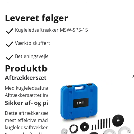
-
-
Leveret følger
Kugleledsaftrækker MSW-SPS-15
Værktøjskuffert
Betjeningsvejledning
Produktbeskrivelse
Aftrækkersæt i 9 dele til professionel brug
Med kugleledsaftrækker MSW-SPS-15 fra MSW får du det helt 
Aftrækkersættet indeholder ni dele og er beregnet til pr
Sikker af- og påmontering af kugleled med
Dette aftrækkersæt består af 9 værktøjselementer af for
mest effektive måde at udskifte kugleled på biler. Afmont
kugleledsaftrækkeren fra MSW er du derimod altid sikker