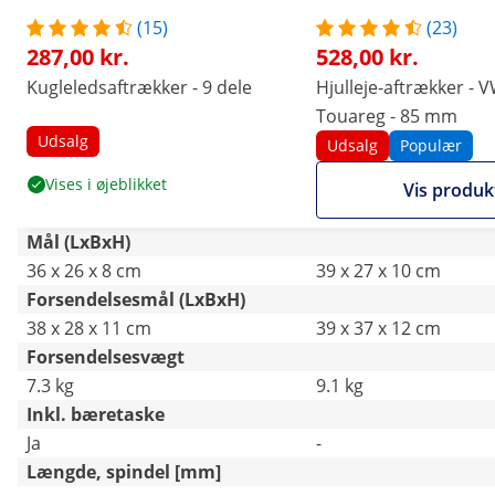
(15)
(23)
287,00 kr.
528,00 kr.
Kugleledsaftrækker - 9 dele
Hjulleje-aftrækker - V
Touareg - 85 mm
Udsalg
Udsalg
Populær
Vises i øjeblikket
Vis produk
Mål (LxBxH)
36 x 26 x 8 cm
39 x 27 x 10 cm
Forsendelsesmål (LxBxH)
38 x 28 x 11 cm
39 x 37 x 12 cm
Forsendelsesvægt
7.3 kg
9.1 kg
Inkl. bæretaske
Ja
-
Længde, spindel [mm]