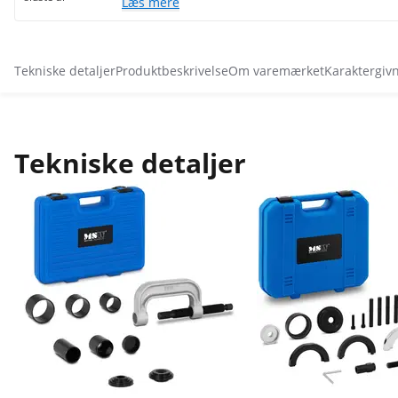
Læs mere
Tekniske detaljer
Produktbeskrivelse
Om varemærket
Karaktergiv
Tekniske detaljer