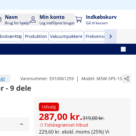
Navn
Min konto
Indkøbskurv
Brug for hjælp?
Log ind/Opret bruger
Gå til kassen
åndværktøj
Produktion
Vakuumpakkere
Frekvensomformere
Tr
ser
|
Varenummer:
EX10061259
Model:
MSW-SPS-15
 - 9 dele
Udsalg
287,00 kr.
319,00 kr.
Tidsbegrænset tilbud
229,60 kr. ekskl. moms (25%)
Vi