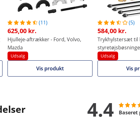
tirustbelægning, hvilket garanterer høj holdbarhed og slidst
es effektivt og sikkert. Dette autoværktøj leveres i en prak
r let at transportere, så du altid kan have dit værktøj ved 
(11)
(5)
625,00 kr.
584,00 kr.
g
Hjulleje-aftrækker - Ford, Volvo,
Trykhylstersæt til 
bygget til pålidelige
Mazda
styretøjsbøsninge
ncerede industrielle
Vis alle varer fra
Udsalg
Udsalg
glige værkstedsopgaver.
Vis produkt
Vis p
4.4
delser
Baseret 