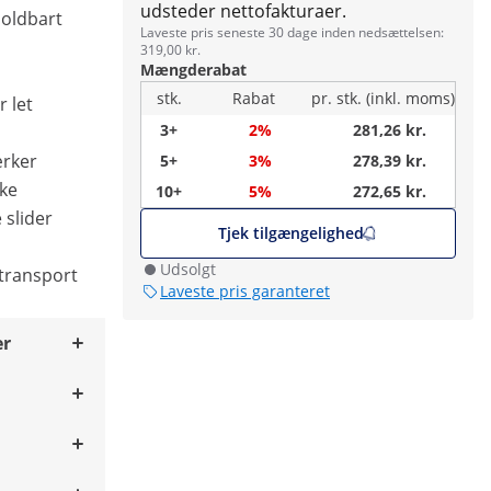
udsteder nettofakturaer.
oldbart
Laveste pris seneste 30 dage inden nedsættelsen:
319,00 kr.
Mængderabat
stk.
Rabat
pr. stk. (inkl. moms)
 let
3+
2%
281,26 kr.
ærker
5+
3%
278,39 kr.
kke
10+
5%
272,65 kr.
 slider
Tjek tilgængelighed
Udsolgt
l transport
Laveste pris garanteret
er