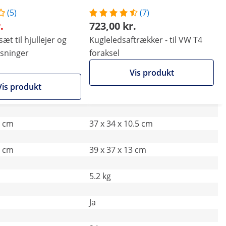
(5)
(7)
.
723,00 kr.
æt til hjullejer og
Kugleledsaftrækker - til VW T4
øsninger
foraksel
Vis produkt
Vis produkt
4 cm
37 x 34 x 10.5 cm
5 cm
39 x 37 x 13 cm
5.2 kg
Ja