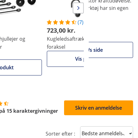
yrke af de enkelte elementer selv ved stor kraftudøvelse.
tisk plastkuffert, hvor hvert stykke værktøj har sin egen
hånden.
(7)
723,00 kr.
hjullejer og
Kugleledsaftrækker - til VW T4
r
foraksel
 MSW
Besøg MSWs side
Vis produkt
rodukt
Skriv en anmeldelse
på 15 karaktergivninger
Sort reviews
Sorter efter :