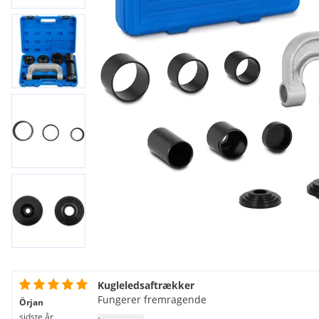
Kugleledsaftrækker
Fungerer fremragende
Örjan
sidste år