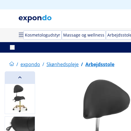
Kosmetologudstyr
Massage og wellness
Arbejdsstol
/
expondo
/
Skønhedspleje
/
Arbejdsstole