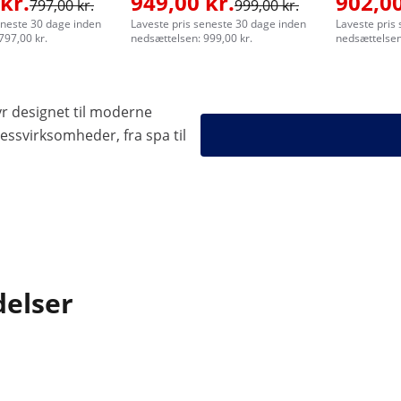
kr.
949,00 kr.
902,00
797,00 kr.
999,00 kr.
eneste 30 dage inden
Laveste pris seneste 30 dage inden
Laveste pris
797,00 kr.
nedsættelsen: 999,00 kr.
nedsættelsen
yr designet til moderne
essvirksomheder, fra spa til
delser