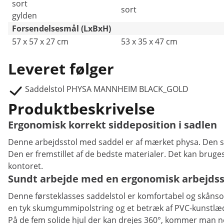
sort
sort
gylden
Forsendelsesmål (LxBxH)
57 x 57 x 27 cm
53 x 35 x 47 cm
Leveret følger
Saddelstol PHYSA MANNHEIM BLACK_GOLD
Produktbeskrivelse
Ergonomisk korrekt siddeposition i sadlen
Denne arbejdsstol med saddel er af mærket physa. Den st
Den er fremstillet af de bedste materialer. Det kan bruge
kontoret.
Sundt arbejde med en ergonomisk arbejdss
Denne førsteklasses saddelstol er komfortabel og skånso
en tyk skumgummipolstring og et betræk af PVC-kunstlæd
På de fem solide hjul der kan drejes 360°, kommer man ne