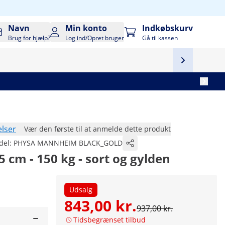
Navn
Min konto
Indkøbskurv
Brug for hjælp?
Log ind/Opret bruger
Gå til kassen
lser
Vær den første til at anmelde dette produkt
del:
PHYSA MANNHEIM BLACK_GOLD
65 cm - 150 kg - sort og gylden
Udsalg
843,00 kr.
937,00 kr.
Tidsbegrænset tilbud