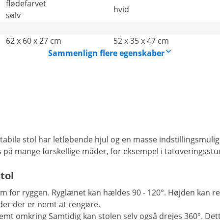
flødefarvet
hvid
sølv
62 x 60 x 27 cm
52 x 35 x 47 cm
Sammenlign flere egenskaber
abile stol har letløbende hjul og en masse indstillingsmu
s på mange forskellige måder, for eksempel i tatoveringsstud
tol
m for ryggen. Ryglænet kan hældes 90 - 120°. Højden kan r
er der er nemt at rengøre.
mt omkring Samtidig kan stolen selv også drejes 360°. Dette