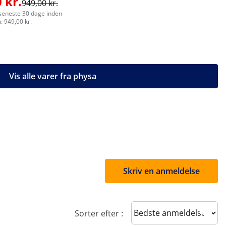
 kr.
949,00 kr.
 seneste 30 dage inden
: 949,00 kr.
Vis alle varer fra physa
Skriv en anmeldelse
Sort reviews
Sorter efter :