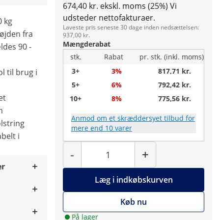
674,40 kr. ekskl. moms (25%)
Vi
udsteder nettofakturaer.
0 kg
Laveste pris seneste 30 dage inden nedsættelsen:
højden fra
937,00 kr.
Mængderabat
ldes 90 -
stk.
Rabat
pr. stk. (inkl. moms)
3+
3%
817,71 kr.
 til brug i
5+
6%
792,42 kr.
et
10+
8%
775,56 kr.
m
Anmod om et skræddersyet tilbud for
lstring
mere end 10 varer
belt i
Antal
-
+
er
Læg i indkøbskurven
Køb nu
På lager