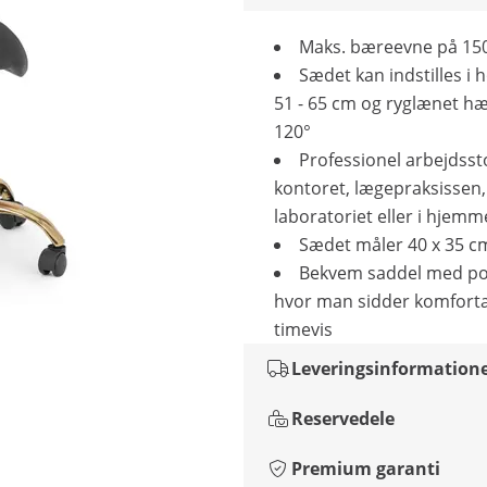
Maks. bæreevne på 15
Sædet kan indstilles i 
51 - 65 cm og ryglænet hæ
120°
Professionel arbejdsstol
kontoret, lægepraksissen,
laboratoriet eller i hjemm
Sædet måler 40 x 35 c
Bekvem saddel med po
hvor man sidder komforta
timevis
Leveringsinformation
Reservedele
Premium garanti