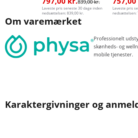
797,00 kr.
757,00 
839,00 kr.
Laveste pris seneste 30 dage inden
Laveste pris s
nedsættelsen: 839,00 kr.
nedsættelsen: 
Om varemærket
Professionelt udst
skønheds- og welln
mobile tjenester.
Karaktergivninger og anmel