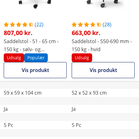
(22)
(28)
807,00 kr.
663,00 kr.
Saddelstol - 51 - 65 cm -
Saddelstol - 550-690 mm -
150 kg - sølv- og
150 kg - hvid
flødefarvet
Udsalg
Populær
Udsalg
Vis produkt
Vis produkt
59 x 59 x 104 cm
52 x 52 x 93 cm
Ja
Ja
5 Pc
5 Pc