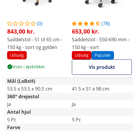
(0)
(78)
843,00 kr.
653,00 kr.
Saddelstol - 51 til 65 cm -
Saddelstol - 550-690 mm -
150 kg - sort og gylden
150 kg - sort
Udsalg
Udsalg
Populær
Vises i øjeblikket
Vis produkt
Mål (LxBxH)
53.5 x 53.5 x 90.5 cm
41.5 x 51 x 98 cm
360° drejestol
Ja
Ja
Antal hjul
5 Pc
5 Pc
Farve