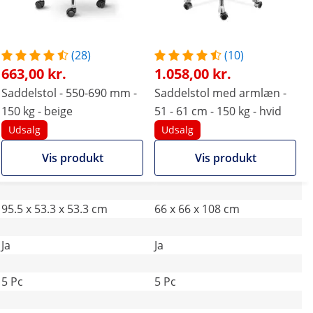
(28)
(10)
663,00 kr.
1.058,00 kr.
Saddelstol - 550-690 mm -
Saddelstol med armlæn -
150 kg - beige
51 - 61 cm - 150 kg - hvid
Udsalg
Udsalg
Vis produkt
Vis produkt
95.5 x 53.3 x 53.3 cm
66 x 66 x 108 cm
Ja
Ja
5 Pc
5 Pc