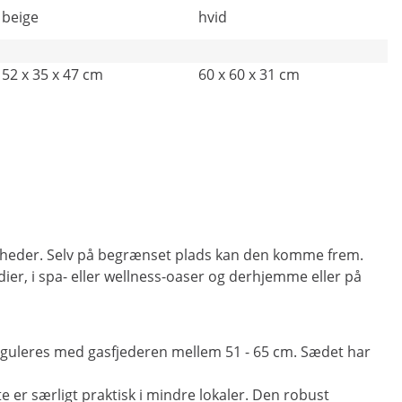
beige
hvid
52 x 35 x 47 cm
60 x 60 x 31 cm
ligheder. Selv på begrænset plads kan den komme frem.
ier, i spa- eller wellness-oaser og derhjemme eller på
eguleres med gasfjederen mellem 51 - 65 cm. Sædet har
 er særligt praktisk i mindre lokaler. Den robust