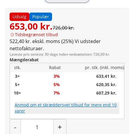
Udsalg
Populær
653,00 kr.
726,00 kr.
Tidsbegrænset tilbud
522,40 kr. ekskl. moms (25%)
Vi udsteder
nettofakturaer.
Laveste pris seneste 30 dage inden nedsættelsen: 726,00 kr.
Mængderabat
stk.
Rabat
pr. stk. (inkl. moms)
3+
3%
633,41 kr.
5+
5%
620,35 kr.
10+
7%
607,29 kr.
Anmod om et skræddersyet tilbud for mere end 10
varer
Antal
-
+