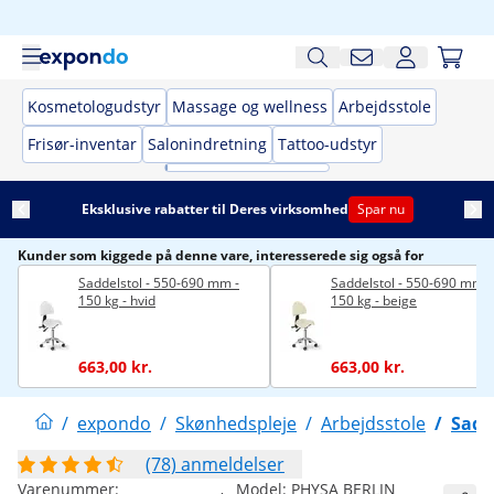
Kosmetologudstyr
Massage og wellness
Arbejdsstole
Frisør-inventar
Salonindretning
Tattoo-udstyr
Eksklusive rabatter til Deres virksomhed
Spar nu
Kunder som kiggede på denne vare, interesserede sig også for
Saddelstol - 550-690 mm -
Saddelstol - 550-690 mm -
150 kg - hvid
150 kg - beige
663,00 kr.
663,00 kr.
/
expondo
/
Skønhedspleje
/
Arbejdsstole
/
Sadd
(78) anmeldelser
Varenummer:
Model:
PHYSA BERLIN