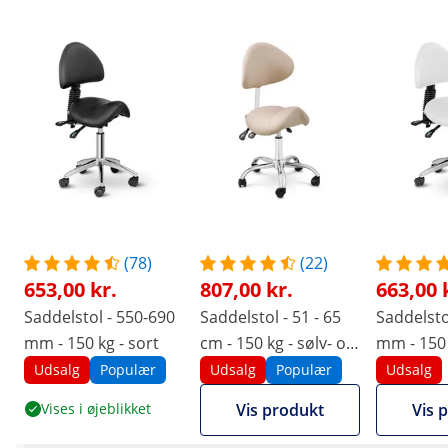
(78)
(22)
653,00 kr.
807,00 kr.
663,00 
Saddelstol - 550-690
Saddelstol - 51 - 65
Saddelsto
mm - 150 kg - sort
cm - 150 kg - sølv- og
mm - 150 
flødefarvet
Udsalg
Populær
Udsalg
Populær
Udsalg
Vises i øjeblikket
Vis produkt
Vis 