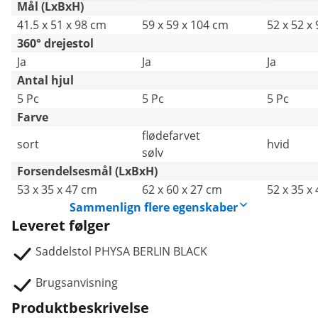
Mål (LxBxH)
41.5 x 51 x 98 cm
59 x 59 x 104 cm
52 x 52 x
360° drejestol
Ja
Ja
Ja
Antal hjul
5 Pc
5 Pc
5 Pc
Farve
flødefarvet
sort
hvid
sølv
Forsendelsesmål (LxBxH)
53 x 35 x 47 cm
62 x 60 x 27 cm
52 x 35 x
Sammenlign flere egenskaber
Leveret følger
Saddelstol PHYSA BERLIN BLACK
Brugsanvisning
Produktbeskrivelse