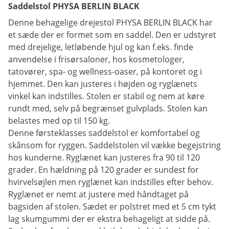
Saddelstol PHYSA BERLIN BLACK
Denne behagelige drejestol PHYSA BERLIN BLACK har
et sæde der er formet som en saddel. Den er udstyret
med drejelige, letløbende hjul og kan f.eks. finde
anvendelse i frisørsaloner, hos kosmetologer,
tatovører, spa- og wellness-oaser, på kontoret og i
hjemmet. Den kan justeres i højden og ryglænets
vinkel kan indstilles. Stolen er stabil og nem at køre
rundt med, selv på begrænset gulvplads. Stolen kan
belastes med op til 150 kg.
Denne førsteklasses saddelstol er komfortabel og
skånsom for ryggen. Saddelstolen vil vække begejstring
hos kunderne. Ryglænet kan justeres fra 90 til 120
grader. En hældning på 120 grader er sundest for
hvirvelsøjlen men ryglænet kan indstilles efter behov.
Ryglænet er nemt at justere med håndtaget på
bagsiden af stolen. Sædet er polstret med et 5 cm tykt
lag skumgummi der er ekstra behageligt at sidde på.