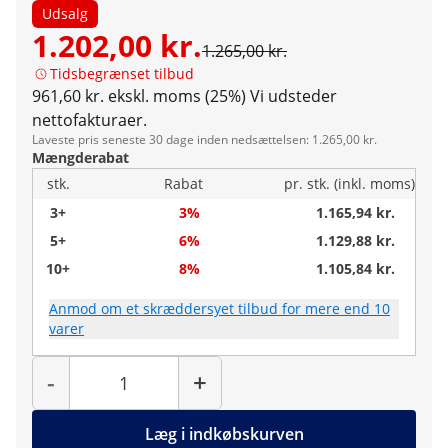
Udsalg
1.202,00 kr.
1.265,00 kr.
Tidsbegrænset tilbud
961,60 kr. ekskl. moms (25%)
Vi udsteder
nettofakturaer.
Laveste pris seneste 30 dage inden nedsættelsen: 1.265,00 kr.
Mængderabat
stk.
Rabat
pr. stk. (inkl. moms)
3+
3%
1.165,94 kr.
5+
6%
1.129,88 kr.
10+
8%
1.105,84 kr.
Anmod om et skræddersyet tilbud for mere end 10
varer
Antal
-
+
Læg i indkøbskurven