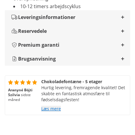
10-12 timers arbejdscyklus
Leveringsinformationer
Reservedele
Premium garanti
Brugsanvisning
Chokoladefontæne - 5 etager
Hurtig levering, fremragende kvalitet! Det
Aranyné Böjti
skabte en fantastisk atmosfære til
Szilvia
sidste
fødselsdagsfesten!
måned
Læs mere