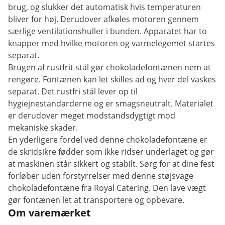
brug, og slukker det automatisk hvis temperaturen
bliver for høj. Derudover afkøles ​​motoren gennem
særlige ventilationshuller i bunden. Apparatet har to
knapper med hvilke motoren og varmelegemet startes
separat.
Brugen af ​​rustfrit stål gør chokoladefontænen nem at
rengøre. Fontænen kan let skilles ad og hver del vaskes
separat. Det rustfri stål lever op til
hygiejnestandarderne og er smagsneutralt. Materialet
er derudover meget modstandsdygtigt mod
mekaniske skader.
En yderligere fordel ved denne chokoladefontæne er
de skridsikre fødder som ikke ridser underlaget og gør
at maskinen står sikkert og stabilt. Sørg for at dine fest
forløber uden forstyrrelser med denne støjsvage
chokoladefontæne fra Royal Catering. Den lave vægt
gør fontænen let at transportere og opbevare.
Om varemærket