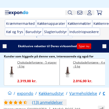
Kræmmermarked
Køkkenapparater
Køkkenmøbler
Køkkenre
Køl og frys
Barudstyr
Slagteriudstyr
Industriopvaskere
Eksklusive rabatter til Deres virksomhed
Spar nu
Kunder som kiggede på denne vare, interesserede sig også for
Chokoladefontæne - 5 etager
Chokoladefontæne - 4 eta
- 6 kg
- 6 kg
2.319,00 kr.
2.016,00 kr.
/
expondo
/
Køkkenudstyr
/
Varmeholdelse
/
Ch
(13) anmeldelser