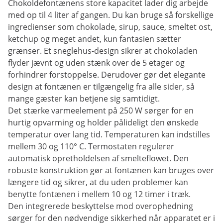
Chokoldefontænens store kapacitet lader dig arbejde
med op til 4 liter af gangen. Du kan bruge så forskellige
ingredienser som chokolade, sirup, sauce, smeltet ost,
ketchup og meget andet, kun fantasien sætter
grænser. Et sneglehus-design sikrer at chokoladen
flyder jævnt og uden stænk over de 5 etager og
forhindrer forstoppelse. Derudover gør det elegante
design at fontænen er tilgængelig fra alle sider, så
mange gæster kan betjene sig samtidigt.
Det stærke varmeelement på 250 W sørger for en
hurtig opvarming og holder pålideligt den ønskede
temperatur over lang tid. Temperaturen kan indstilles
mellem 30 og 110° C. Termostaten regulerer
automatisk opretholdelsen af smelteflowet. Den
robuste konstruktion gør at fontænen kan bruges over
længere tid og sikrer, at du uden problemer kan
benytte fontænen i mellem 10 og 12 timer i træk.
Den integrerede beskyttelse mod overophedning
sørger for den nødvendige sikkerhed når apparatet er i