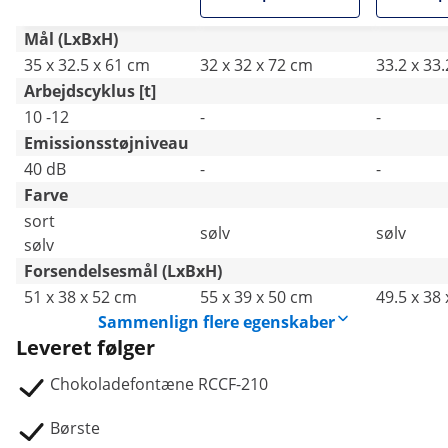
Mål (LxBxH)
35 x 32.5 x 61 cm
32 x 32 x 72 cm
33.2 x 33
Arbejdscyklus [t]
10 -12
-
-
Emissionsstøjniveau
40 dB
-
-
Farve
sort
sølv
sølv
sølv
Forsendelsesmål (LxBxH)
51 x 38 x 52 cm
55 x 39 x 50 cm
49.5 x 38
Sammenlign flere egenskaber
Leveret følger
Chokoladefontæne RCCF-210
Børste