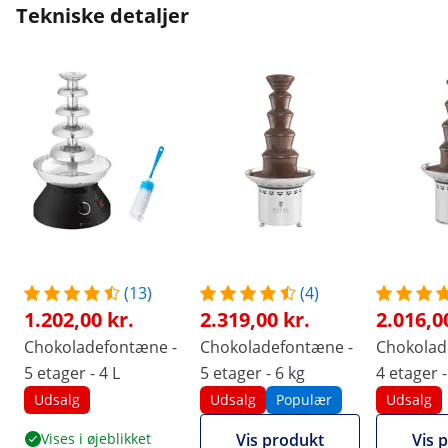
Tekniske detaljer
(13)
(4)
1.202,00 kr.
2.319,00 kr.
2.016,0
Chokoladefontæne -
Chokoladefontæne -
Chokolad
5 etager - 4 L
5 etager - 6 kg
4 etager -
Udsalg
Udsalg
Populær
Udsalg
Vises i øjeblikket
Vis produkt
Vis 