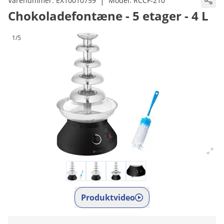
|
Varenummer:
EX10010759
Model:
RCCF-210
Chokoladefontæne - 5 etager - 4 L
1/5
Produktvideo