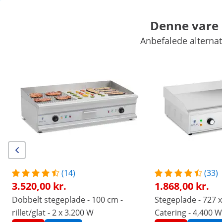
Denne vare e
Anbefalede alternati
Kræmmermarked
Køkkenapparater
Køkkenmøbler
Køkkenre
Køl og frys
Barudstyr
Slagteriudstyr
Industriopvaskere
Eksklusive rabatter til Deres virksomhed
Spar nu
/
expondo
/
Køkkenudstyr
/
Køkkenapparater
/
P
(1) anmeldelse
|
Varenummer:
EX10013395
Model:
RCEG-80/700CS
Dobbelt stegeplade - 10,8 kW - glat
(14)
(33)
- med underskab - Royal Catering
3.520,00 kr.
1.868,00 kr.
Dobbelt stegeplade - 100 cm -
Stegeplade - 727 
1/5
rillet/glat - 2 x 3.200 W
Catering - 4,400 W