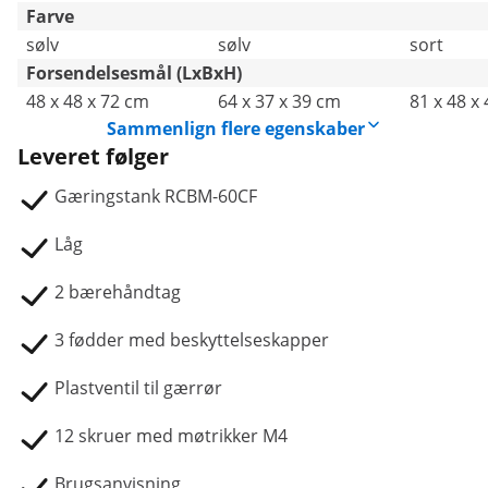
Farve
sølv
sølv
sort
Forsendelsesmål (LxBxH)
48 x 48 x 72 cm
64 x 37 x 39 cm
81 x 48 x
Sammenlign flere egenskaber
Leveret følger
Gæringstank RCBM-60CF
Låg
2 bærehåndtag
3 fødder med beskyttelseskapper
Plastventil til gærrør
12 skruer med møtrikker M4
Brugsanvisning