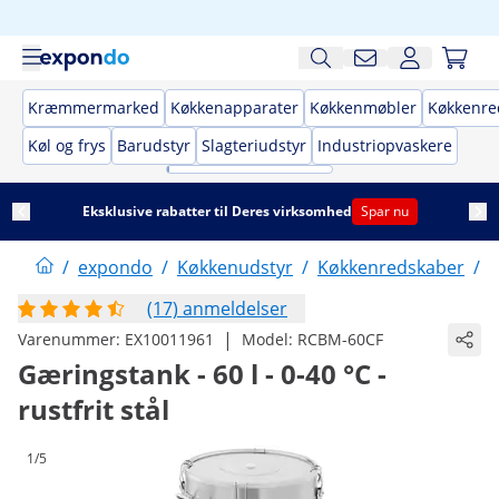
Kræmmermarked
Køkkenapparater
Køkkenmøbler
Køkkenre
Køl og frys
Barudstyr
Slagteriudstyr
Industriopvaskere
Eksklusive rabatter til Deres virksomhed
Spar nu
/
expondo
/
Køkkenudstyr
/
Køkkenredskaber
/
Ø
(17) anmeldelser
|
Varenummer:
EX10011961
Model:
RCBM-60CF
Gæringstank - 60 l - 0-40 °C -
rustfrit stål
1/5