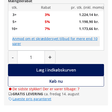
Mængderabat
stk.
Rabat
pr. stk. (inkl. moms)
3+
3%
1.224,14 kr.
5+
5%
1.198,90 kr.
10+
7%
1.173,66 kr.
Anmod om et skræddersyet tilbud for mere end 10
varer
Antal
-
+
Læg i indkøbskurven
Køb nu
De sidste stykker! Der er varer tilbage: 7
GRATIS LEVERING
ca. fredag 14. august
Laveste pris garanteret