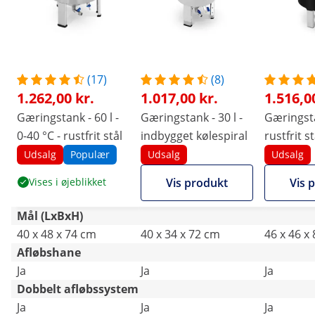
(17)
(8)
1.262,00 kr.
1.017,00 kr.
1.516,0
Gæringstank - 60 l -
Gæringstank - 30 l -
Gæringsta
0-40 °C - rustfrit stål
indbygget kølespiral
rustfrit st
med isole
Udsalg
Populær
Udsalg
Udsalg
Vises i øjeblikket
Vis produkt
Vis 
Mål (LxBxH)
40 x 48 x 74 cm
40 x 34 x 72 cm
46 x 46 x
Afløbshane
Ja
Ja
Ja
Dobbelt afløbssystem
Ja
Ja
Ja