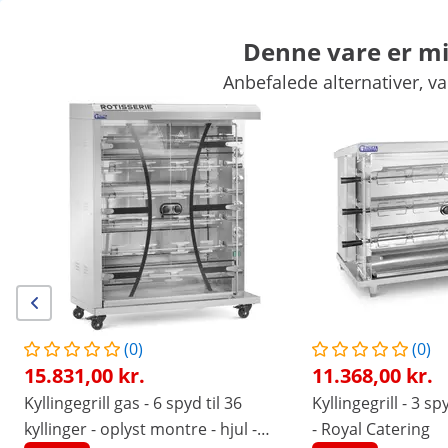
Denne vare er mid
Anbefalede alternativer, va
Kræmmermarked
Køkkenapparater
Køkkenmøbler
Køkkenre
Køl og frys
Barudstyr
Slagteriudstyr
Industriopvaskere
Eksklusive rabatter til Deres virksomhed
Spar nu
/
expondo
/
Køkkenudstyr
/
Køkkenapparater
/
P
Ingen
Vær den første til at
anmelde dette produkt
anmeldelser
|
Varenummer:
EX10013255
Model:
RCGCG-24
(0)
(0)
Kyllingegrill gas - 4 spyd til 24
15.831,00 kr.
11.368,00 kr.
kyllinger - oplyst montre - hjul -
Kyllingegrill gas - 6 spyd til 36
Kyllingegrill - 3 s
Royal Catering
kyllinger - oplyst montre - hjul -
- Royal Catering