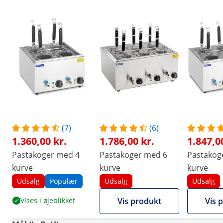
(7)
(6)
1.360,00 kr.
1.786,00 kr.
1.847,0
Pastakoger med 4
Pastakoger med 6
Pastakog
kurve
kurve
kurve
Udsalg
Populær
Udsalg
Udsalg
Vises i øjeblikket
Vis produkt
Vis 