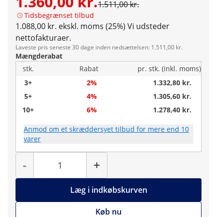
1.360,00 kr.
1.511,00 kr.
Tidsbegrænset tilbud
1.088,00 kr. ekskl. moms (25%)
Vi udsteder
nettofakturaer.
Laveste pris seneste 30 dage inden nedsættelsen: 1.511,00 kr.
Mængderabat
stk.
Rabat
pr. stk. (inkl. moms)
3+
2%
1.332,80 kr.
5+
4%
1.305,60 kr.
10+
6%
1.278,40 kr.
Anmod om et skræddersyet tilbud for mere end 10
varer
Antal
-
+
Læg i indkøbskurven
Køb nu