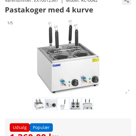
|
Varenummer:
EX10012367
Model:
RC-0042
Pastakoger med 4 kurve
1/5
Udsalg
Populær