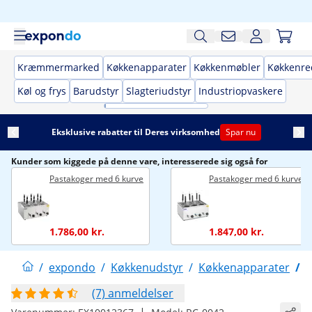
Kræmmermarked
Køkkenapparater
Køkkenmøbler
Køkkenre
Køl og frys
Barudstyr
Slagteriudstyr
Industriopvaskere
Eksklusive rabatter til Deres virksomhed
Spar nu
Kunder som kiggede på denne vare, interesserede sig også for
Pastakoger med 6 kurve
Pastakoger med 6 kurve
1.786,00 kr.
1.847,00 kr.
/
expondo
/
Køkkenudstyr
/
Køkkenapparater
/
P
(7) anmeldelser