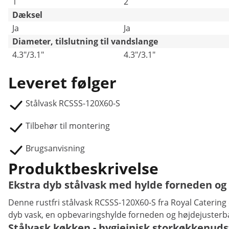
1
2
Dæksel
Ja
Ja
Diameter, tilslutning til vandslange
4.3"/3.1"
4.3"/3.1"
Leveret følger
Stålvask RCSSS-120X60-S
Tilbehør til montering
Brugsanvisning
Produktbeskrivelse
Ekstra dyb stålvask med hylde forneden og
Denne rustfri stålvask RCSSS-120X60-S fra Royal Catering 
dyb vask, en opbevaringshylde forneden og højdejusterb
Stålvask køkken - hygiejnisk storkøkkenuds