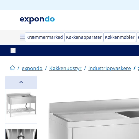
Kræmmermarked
Køkkenapparater
Køkkenmøbler
/
expondo
/
Køkkenudstyr
/
Industriopvaskere
/