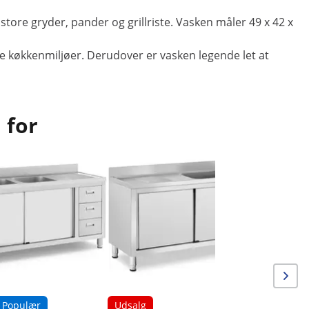
tore gryder, pander og grillriste. Vasken måler 49 x 42 x
alle køkkenmiljøer. Derudover er vasken legende let at
 for
Udsalg
Køkkenvas
- 120 x 6
Populær
Udsalg