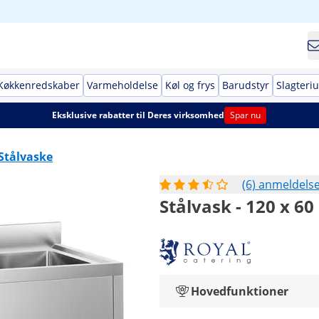
Køkkenredskaber
Varmeholdelse
Køl og frys
Barudstyr
Slagteri
Eksklusive rabatter til Deres virksomhed
Spar nu
Stålvaske
(6) anmeldels
Stålvask - 120 x 60
Hovedfunktioner