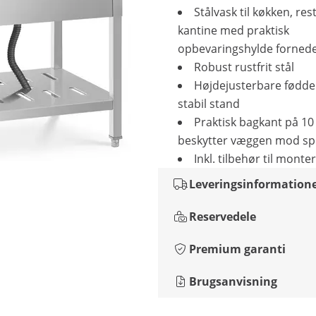
Stålvask til køkken, re
kantine med praktisk
opbevaringshylde forned
Robust rustfrit stål
Højdejusterbare fødder
stabil stand
Praktisk bagkant på 1
beskytter væggen mod sp
Inkl. tilbehør til monte
Leveringsinformation
Reservedele
Premium garanti
Brugsanvisning