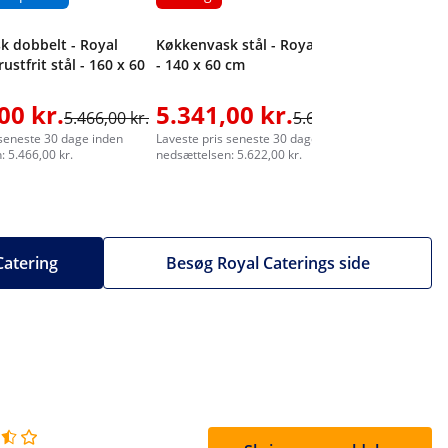
k dobbelt - Royal
Køkkenvask stål - Royal Catering
rustfrit stål - 160 x 60
- 140 x 60 cm
00 kr.
5.341,00 kr.
4.672
5.466,00 kr.
5.622,00 kr.
 seneste 30 dage inden
Laveste pris seneste 30 dage inden
Laveste pr
 5.466,00 kr.
nedsættelsen: 5.622,00 kr.
nedsættelse
 Catering
Besøg Royal Caterings side