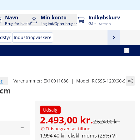
Navn
Min konto
Indkøbskurv
Brug for hjælp?
Log ind/Opret bruger
Gå til kassen
udstyr
Industriopvaskere
er
|
Varenummer:
EX10011686
Model:
RCSSS-120X60-S
 cm
Udsalg
2.493,00 kr.
2.624,00 kr.
Tidsbegrænset tilbud
1.994,40 kr. ekskl. moms (25%)
Vi