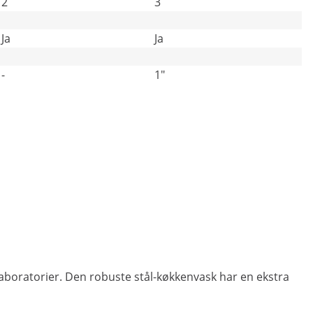
2
3
Ja
Ja
-
1"
 laboratorier. Den robuste stål-køkkenvask har en ekstra