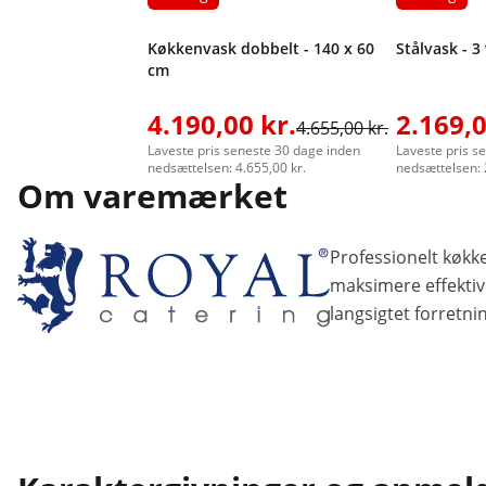
Køkkenvask dobbelt - 140 x 60
Stålvask - 3
cm
4.190,00 kr.
2.169,0
4.655,00 kr.
Laveste pris seneste 30 dage inden
Laveste pris s
nedsættelsen: 4.655,00 kr.
nedsættelsen: 
Om varemærket
Professionelt køkke
maksimere effektivi
langsigtet forretni