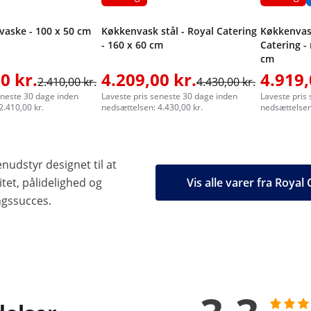
 vaske - 100 x 50 cm
Køkkenvask stål - Royal Catering
Køkkenvas
- 160 x 60 cm
Catering - 
cm
0 kr.
4.209,00 kr.
4.919,
2.410,00 kr.
4.430,00 kr.
eneste 30 dage inden
Laveste pris seneste 30 dage inden
Laveste pris
2.410,00 kr.
nedsættelsen: 4.430,00 kr.
nedsættelsen:
nudstyr designet til at
tet, pålidelighed og
Vis alle varer fra Royal
ngssucces.