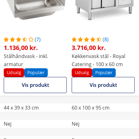
(7)
(8)
1.136,00 kr.
3.716,00 kr.
Stålhåndvask - inkl.
Køkkenvask stål - Royal
armatur
Catering - 100 x 60 cm
Udsalg
Populær
Udsalg
Populær
Vis produkt
Vis produkt
44 x 39 x 33 cm
60 x 100 x 95 cm
Nej
Nej