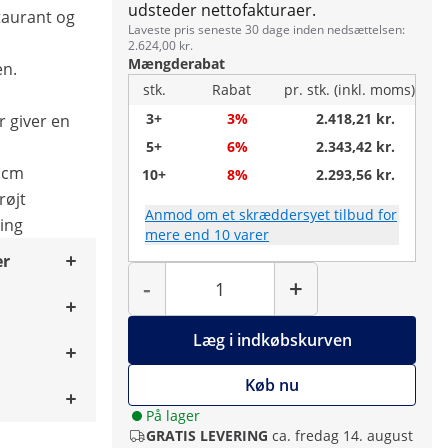
udsteder nettofakturaer.
staurant og
Laveste pris seneste 30 dage inden nedsættelsen:
2.624,00 kr.
Mængderabat
en.
stk.
Rabat
pr. stk. (inkl. moms)
3+
3%
2.418,21 kr.
 giver en
5+
6%
2.343,42 kr.
0 cm
10+
8%
2.293,56 kr.
røjt
Anmod om et skræddersyet tilbud for
ring
mere end 10 varer
er
Antal
-
+
Læg i indkøbskurven
Køb nu
På lager
GRATIS LEVERING
ca. fredag 14. august