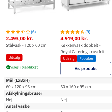
(6)
(9)
2.493,00 kr.
4.919,00 kr.
Stålvask - 120 x 60 cm
Køkkenvask dobbelt -
Royal Catering - rustfrit
Udsalg
stål - 160 x 60 cm
Udsalg
Populær
Vises i øjeblikket
Vis produkt
Mål (LxBxH)
60 x 120 x 95 cm
60 x 160 x 95 cm
Afskylningsbruser
Nej
Nej
Antal vaske