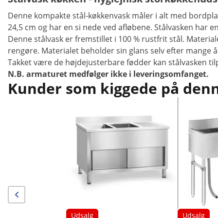
Denne kompakte stål-køkkenvask måler i alt med bordpladen
24,5 cm og har en si nede ved afløbene. Stålvasken har 
Denne stålvask er fremstillet i 100 % rustfrit stål. Materi
rengøre. Materialet beholder sin glans selv efter mange å
Takket være de højdejusterbare fødder kan stålvasken tilp
N.B. armaturet medfølger ikke i leveringsomfanget.
Kunder som kiggede på denne
Udsalg
Udsalg