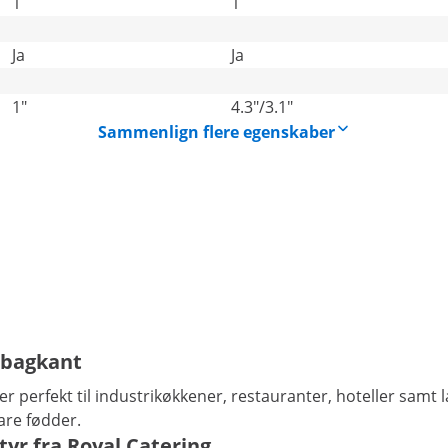
1
1
Ja
Ja
1"
4.3"/3.1"
Sammenlign flere egenskaber
 bagkant
er perfekt til industrikøkkener, restauranter, hoteller samt
are fødder.
tyr fra Royal Catering