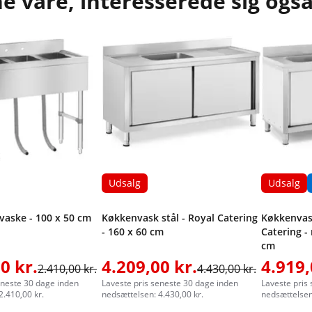
 vare, interesserede sig også
Udsalg
Udsalg
 vaske - 100 x 50 cm
Køkkenvask stål - Royal Catering
Køkkenvas
- 160 x 60 cm
Catering - 
cm
0 kr.
4.209,00 kr.
4.919,
2.410,00 kr.
4.430,00 kr.
eneste 30 dage inden
Laveste pris seneste 30 dage inden
Laveste pris
2.410,00 kr.
nedsættelsen: 4.430,00 kr.
nedsættelsen: