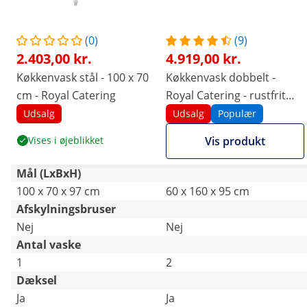
(0)
(9)
2.403,00 kr.
4.919,00 kr.
Køkkenvask stål - 100 x 70
Køkkenvask dobbelt -
cm - Royal Catering
Royal Catering - rustfrit
stål - 160 x 60 cm
Udsalg
Udsalg
Populær
Vises i øjeblikket
Vis produkt
Mål (LxBxH)
100 x 70 x 97 cm
60 x 160 x 95 cm
Afskylningsbruser
Nej
Nej
Antal vaske
1
2
Dæksel
Ja
Ja