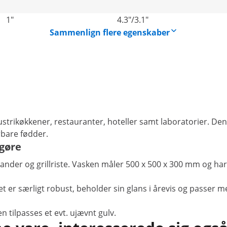
1"
4.3"/3.1"
Sammenlign flere egenskaber
ndustrikøkkener, restauranter, hoteller samt laboratorier. D
bare fødder.
ngøre
 pander og grillriste. Vasken måler 500 x 500 x 300 mm og h
alet er særligt robust, beholder sin glans i årevis og passer m
tilpasses et evt. ujævnt gulv.