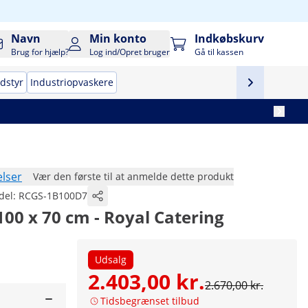
Navn
Min konto
Indkøbskurv
Brug for hjælp?
Log ind/Opret bruger
Gå til kassen
udstyr
Industriopvaskere
lser
Vær den første til at anmelde dette produkt
del:
RCGS-1B100D7
100 x 70 cm - Royal Catering
Udsalg
2.403,00 kr.
2.670,00 kr.
Tidsbegrænset tilbud