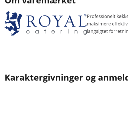
Om varemærket
Professionelt køkke
maksimere effektivi
langsigtet forretni
Karaktergivninger og anmel