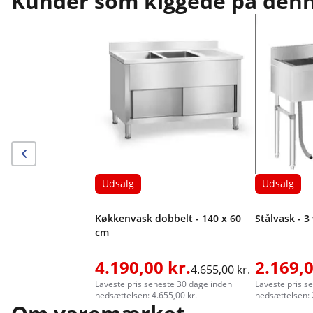
Kunder som kiggede på denne
Udsalg
Udsalg
Køkkenvask dobbelt - 140 x 60
Stålvask - 3
cm
4.190,00 kr.
2.169,0
4.655,00 kr.
Laveste pris seneste 30 dage inden
Laveste pris s
nedsættelsen: 4.655,00 kr.
nedsættelsen: 