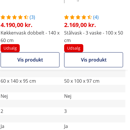
(3)
(4)
4.190,00 kr.
2.169,00 kr.
Køkkenvask dobbelt - 140 x
Stålvask - 3 vaske - 100 x 50
60 cm
cm
Udsalg
Udsalg
Vis produkt
Vis produkt
60 x 140 x 95 cm
50 x 100 x 97 cm
Nej
Nej
2
3
Ja
Ja