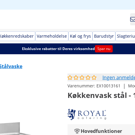
Køkkenredskaber
Varmeholdelse
Køl og frys
Barudstyr
Slagteri
Eksklusive rabatter til Deres virksomhed
Spar nu
Stålvaske
Ingen anmelde
|
Varenummer:
EX10013161
Mo
Køkkenvask stål - 
Hovedfunktioner