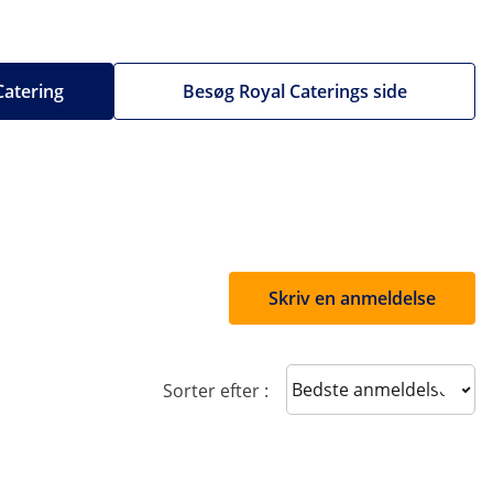
 Catering
Besøg Royal Caterings side
Skriv en anmeldelse
Sort reviews
Sorter efter :