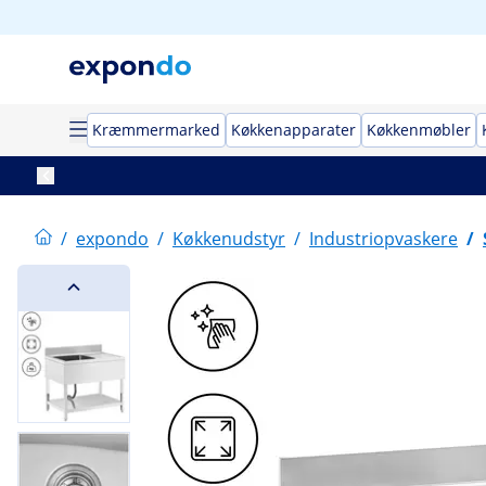
Kræmmermarked
Køkkenapparater
Køkkenmøbler
/
expondo
/
Køkkenudstyr
/
Industriopvaskere
/