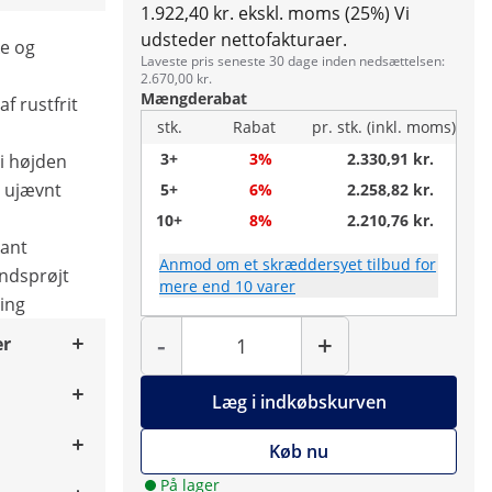
1.922,40 kr. ekskl. moms (25%)
Vi
udsteder nettofakturaer.
e og
Laveste pris seneste 30 dage inden nedsættelsen:
2.670,00 kr.
Mængderabat
af rustfrit
stk.
Rabat
pr. stk. (inkl. moms)
3+
3%
2.330,91 kr.
i højden
. ujævnt
5+
6%
2.258,82 kr.
10+
8%
2.210,76 kr.
ant
Anmod om et skræddersyet tilbud for
ndsprøjt
mere end 10 varer
ring
Antal
-
+
er
Læg i indkøbskurven
Køb nu
På lager