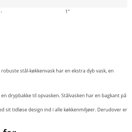
-
1"
en robuste stål-køkkenvask har en ekstra dyb vask, en
ar en drypbakke til opvasken. Stålvasken har en bagkant på
ed sit tidløse design ind i alle køkkenmiljøer. Derudover er