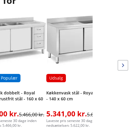
 for
Udsalg
Køkkenvas
- 120 x 6
Populær
Udsalg
k dobbelt - Royal
Køkkenvask stål - Royal Catering
rustfrit stål - 160 x 60
- 140 x 60 cm
00 kr.
5.341,00 kr.
4.672
5.466,00 kr.
5.622,00 kr.
 seneste 30 dage inden
Laveste pris seneste 30 dage inden
Laveste pr
 5.466,00 kr.
nedsættelsen: 5.622,00 kr.
nedsættelse