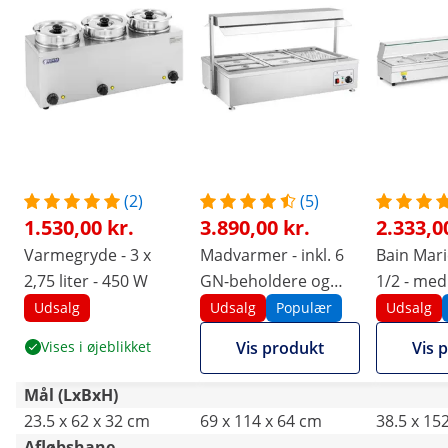
(2)
(5)
1.530,00 kr.
3.890,00 kr.
2.333,0
Varmegryde - 3 x
Madvarmer - inkl. 6
Bain Marie
2,75 liter - 450 W
GN-beholdere og
1/2 - med
kødbakke
Udsalg
Udsalg
Populær
Udsalg
Vises i øjeblikket
Vis produkt
Vis 
Mål (LxBxH)
23.5 x 62 x 32 cm
69 x 114 x 64 cm
38.5 x 15
Afløbshane