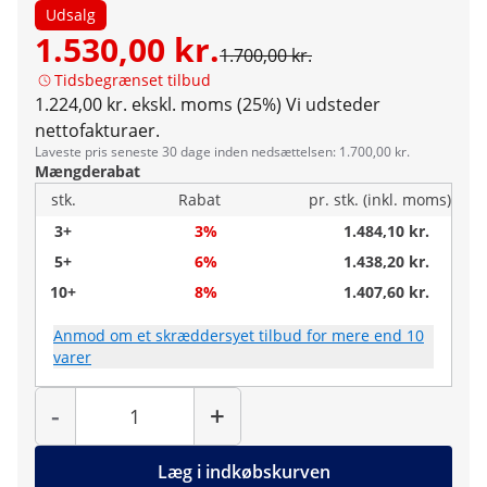
Udsalg
1.530,00 kr.
1.700,00 kr.
Tidsbegrænset tilbud
1.224,00 kr. ekskl. moms (25%)
Vi udsteder
nettofakturaer.
Laveste pris seneste 30 dage inden nedsættelsen: 1.700,00 kr.
Mængderabat
stk.
Rabat
pr. stk. (inkl. moms)
3+
3%
1.484,10 kr.
5+
6%
1.438,20 kr.
10+
8%
1.407,60 kr.
Anmod om et skræddersyet tilbud for mere end 10
varer
Antal
-
+
Læg i indkøbskurven