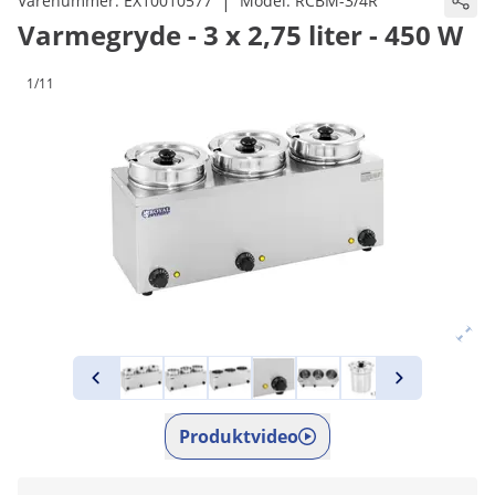
|
Varenummer:
EX10010577
Model:
RCBM-3/4R
Varmegryde - 3 x 2,75 liter - 450 W
1/11
Produktvideo