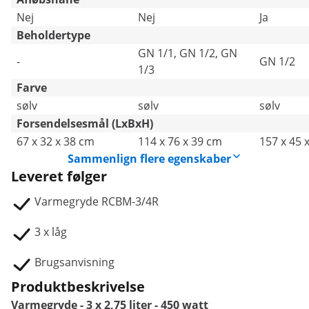
Nej
Nej
Ja
Beholdertype
GN 1/1, GN 1/2, GN
-
GN 1/2
1/3
Farve
sølv
sølv
sølv
Forsendelsesmål (LxBxH)
67 x 32 x 38 cm
114 x 76 x 39 cm
157 x 45 
Sammenlign flere egenskaber
Leveret følger
Varmegryde RCBM-3/4R
3 x låg
Brugsanvisning
Produktbeskrivelse
Varmegryde - 3 x 2,75 liter - 450 watt