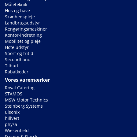
Måleteknik
Hus og have
Skønhedspleje
Landbrugsudstyr
Rengøringsmaskiner
Kontor-indretning
Mobilitet og pleje
Hoteludstyr
Sport og fritid
Secondhand
Tilbud
Rabatkoder
Vores varemærker
Royal Catering
STAMOS
MSW Motor Technics
Steinberg Systems
ulsonix
hillvert
physa
Wiesenfield
Fromm & Starck