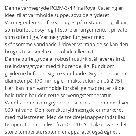
Denne varmegryde RCBM-3/4R fra Royal Catering er
ideel til at varmholde suppe, sovs og gryderet.
Varmegryden kan f.eks. bruges på restaurant, grillbar,
som buffet-udstyr og til store arrangementer, private
som offentlige. Varmegryden fungerer med
skånsomme vandbade. Udover varmholdelse kan den
bruges til at smelte chokolade eller ost.
Denne buffetgryde af robust rustfrit stål leveres inkl.
tre indsatsgryder med tilhørende låg. Rundt om
gryderne befinder sig tre vandbade. Gryderne har en
diameter på 170 mm og en maks. volumen på 2,75 l.
Heri kan man varmholde forskellige madretter så de
hele tiden har den rette serveringstemperatur.
Vandbadene hvori gryderne placeres, indeholder hver
600 ml vand. Den korrekte fyldmængde er markeret
med målestreger. Med de tre drejeknapper indstilles
temperaturen trinløst fra 30 - 110 °C. Takket være det
store temperaturspænd er apparatet også egnet til