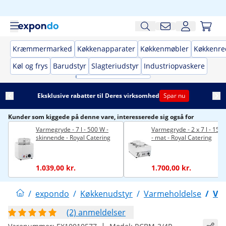
Kræmmermarked
Køkkenapparater
Køkkenmøbler
Køkkenre
Køl og frys
Barudstyr
Slagteriudstyr
Industriopvaskere
Eksklusive rabatter til Deres virksomhed
Spar nu
Kunder som kiggede på denne vare, interesserede sig også for
Varmegryde - 7 l - 500 W -
Varmegryde - 2 x 7 l - 150
skinnende - Royal Catering
- mat - Royal Catering
1.039,00 kr.
1.700,00 kr.
/
expondo
/
Køkkenudstyr
/
Varmeholdelse
/
Va
(2) anmeldelser