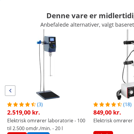
Denne vare er midlertidi
Anbefalede alternativer, valgt baseret
Vægte
Laboratorieapparater
Måleudstyr
Laboratoriestrømforsyninger
Laboratorieudstyr
Eksklusive rabatter til Deres virksomhed
Spar nu
Kunder som kiggede på denne vare, interesserede sig også for
Elektrisk omrører laboratorie
Magnetomrører - 380 °C - 
- 2.000 omdr./min.
849,00 kr.
568,00 kr.
(3)
(18)
2.519,00 kr.
849,00 kr.
/
expondo
/
Måleteknik
/
Laboratorieapparater
/
Elektrisk omrører laboratorie - 100
Elektrisk omrører
Ingen
Vær den første til at
til 2.500 omdr./min. - 20 l
anmelde dette produkt
anmeldelser