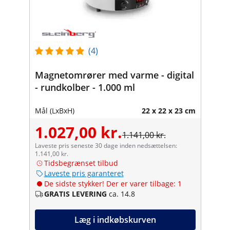
(4)
Magnetomrører med varme - digital
- rundkolber - 1.000 ml
Mål (LxBxH)
22 x 22 x 23 cm
1.027,00 kr.
1.141,00 kr.
Laveste pris seneste 30 dage inden nedsættelsen:
1.141,00 kr.
Tidsbegrænset tilbud
Laveste pris garanteret
De sidste stykker! Der er varer tilbage: 1
GRATIS LEVERING
ca. 14.8
Læg i indkøbskurven