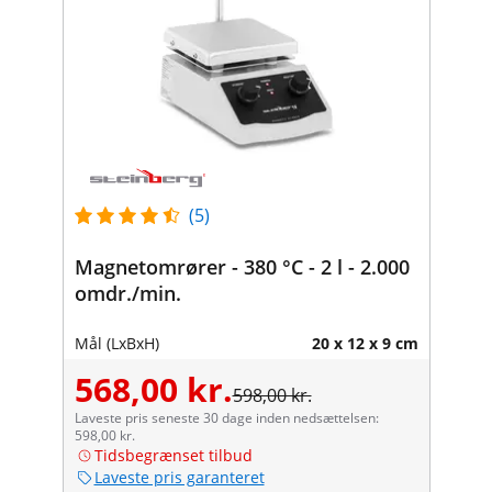
(5)
Magnetomrører - 380 °C - 2 l - 2.000
omdr./min.
Mål (LxBxH)
20 x 12 x 9 cm
568,00 kr.
598,00 kr.
Laveste pris seneste 30 dage inden nedsættelsen:
598,00 kr.
Tidsbegrænset tilbud
Laveste pris garanteret