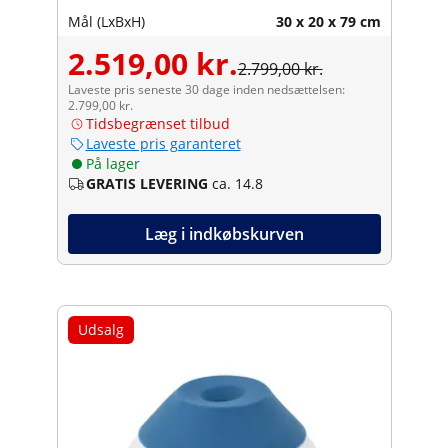
Mål (LxBxH)
30 x 20 x 79 cm
2.519,00 kr.
2.799,00 kr.
Laveste pris seneste 30 dage inden nedsættelsen:
2.799,00 kr.
Tidsbegrænset tilbud
Laveste pris garanteret
På lager
GRATIS LEVERING
ca. 14.8
Læg i indkøbskurven
Udsalg