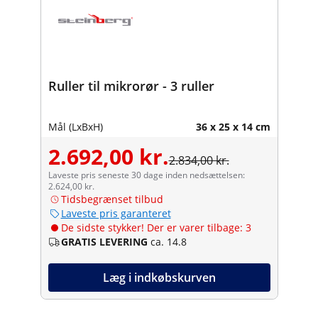
Ruller til mikrorør - 3 ruller
Mål (LxBxH)
36 x 25 x 14 cm
2.692,00 kr.
2.834,00 kr.
Laveste pris seneste 30 dage inden nedsættelsen:
2.624,00 kr.
Tidsbegrænset tilbud
Laveste pris garanteret
De sidste stykker! Der er varer tilbage: 3
GRATIS LEVERING
ca. 14.8
Læg i indkøbskurven