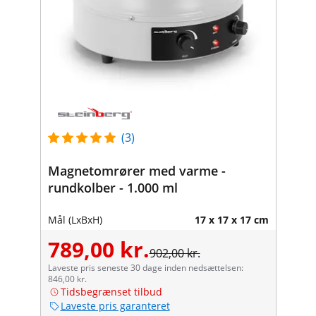
(3)
Magnetomrører med varme -
rundkolber - 1.000 ml
Mål (LxBxH)
17 x 17 x 17 cm
789,00 kr.
902,00 kr.
Laveste pris seneste 30 dage inden nedsættelsen:
846,00 kr.
Tidsbegrænset tilbud
Laveste pris garanteret