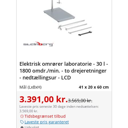
Elektrisk omrører laboratorie - 30 l -
1800 omdr./min. - to drejeretninger
- nedtællingsur - LCD
Mål (LxBxH)
41 x 20 x 60 cm
3.391,00 kr.
3.569,00 kr.
Laveste pris seneste 30 dage inden nedsættelsen:
3.569,00 kr.
Tidsbegrænset tilbud
Laveste pris garanteret
Udsolgt