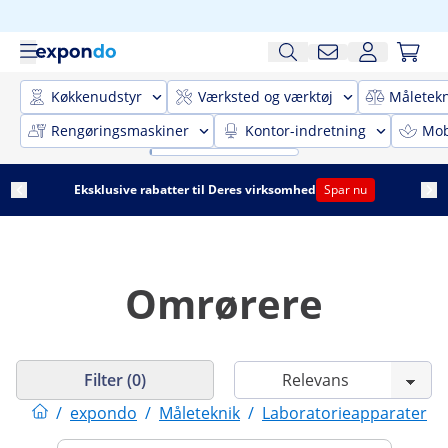
Køkkenudstyr
Værksted og værktøj
Måletekn
Rengøringsmaskiner
Kontor-indretning
Mobi
Eksklusive rabatter til Deres virksomhed
Spar nu
Omrørere
Filter (0)
/
expondo
/
Måleteknik
/
Laboratorieapparater
/