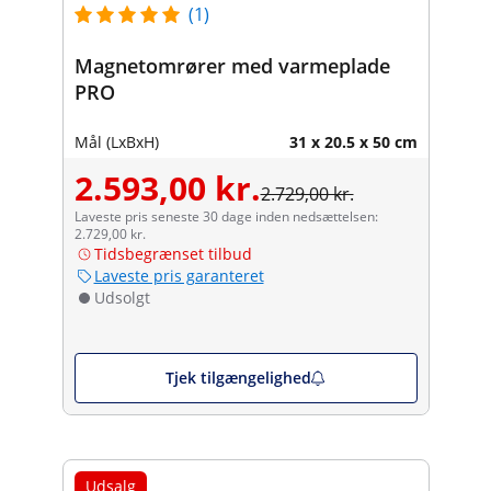
(1)
Magnetomrører med varmeplade
PRO
Mål (LxBxH)
31 x 20.5 x 50 cm
2.593,00 kr.
2.729,00 kr.
Laveste pris seneste 30 dage inden nedsættelsen:
2.729,00 kr.
Tidsbegrænset tilbud
Laveste pris garanteret
Udsolgt
Tjek tilgængelighed
Udsalg