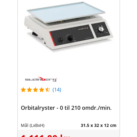
(14)
Orbitalryster - 0 til 210 omdr./min.
Mål (LxBxH)
31.5 x 32 x 12 cm