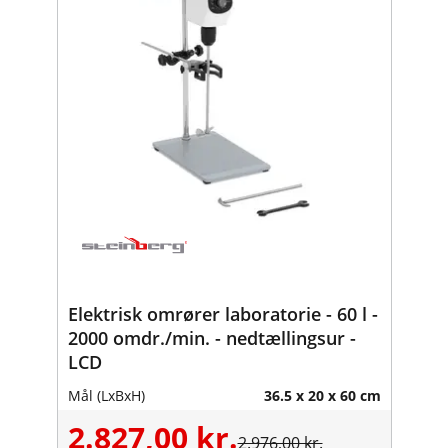
Elektrisk omrører laboratorie - 60 l -
2000 omdr./min. - nedtællingsur -
LCD
Mål (LxBxH)
36.5 x 20 x 60 cm
2.827,00 kr.
2.976,00 kr.