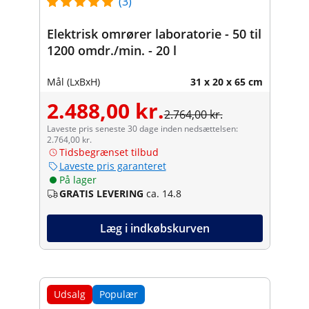
(3)
Elektrisk omrører laboratorie - 50 til
1200 omdr./min. - 20 l
Mål (LxBxH)
31 x 20 x 65 cm
2.488,00 kr.
2.764,00 kr.
Laveste pris seneste 30 dage inden nedsættelsen:
2.764,00 kr.
Tidsbegrænset tilbud
Laveste pris garanteret
På lager
GRATIS LEVERING
ca. 14.8
Læg i indkøbskurven
Udsalg
Populær