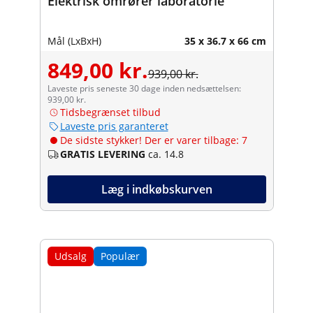
Elektrisk omrører laboratorie
Mål (LxBxH)
35 x 36.7 x 66 cm
849,00 kr.
939,00 kr.
Laveste pris seneste 30 dage inden nedsættelsen:
939,00 kr.
Tidsbegrænset tilbud
Laveste pris garanteret
De sidste stykker! Der er varer tilbage: 7
GRATIS LEVERING
ca. 14.8
Læg i indkøbskurven
Udsalg
Populær