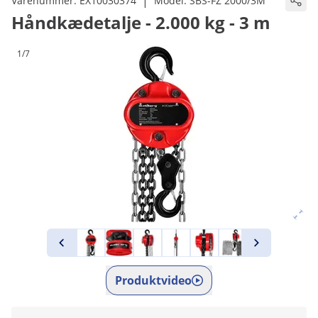
|
Varenummer:
EX10030374
Model:
SBS-FZ 2000/3M
Håndkædetalje - 2.000 kg - 3 m
1/7
Produktvideo