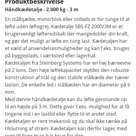
Produktbeskrivelse
Håndkædetalje - 2.000 kg - 3 m
En stålbjælke, motorblok eller stillads er for tunge til at
løfte uden løftegrej. Kædetalje SBS-FZ 2000/3M er et
brugervenligt løfteredskab der mangedobler din kraft,
og gør det muligt at løfte en tung last. Kædetaljen har
et væld af anvendelsesmuligheder og kan f.eks. bruges
på byggeplads, i værksted eller lagerhal.
Kædetaljen fra Steinberg Systems har en høj bæreevne
på 2 tons. Den høje løftekapacitet skyldes den robuste
konstruktion af stål og den stabile stålkæde der hæver
lasten. De enkelte led i stålkæden har en diameter på 6
mm.
Med denne håndkædetalje kan du løfte genstande op
til en højde på 3 m. Dette giver f.eks. mulighed for at få
tingene ind i en lastbil eller flytte til et andet sted.
Kædetaljen er rent mekanisk og du skal ikke tænke på
tilslutning af strøm. Kædetaljen kan derfor tages med
overalt hvor man har brug for den.