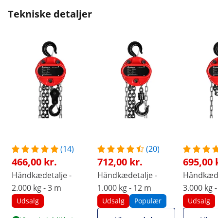
Tekniske detaljer
(14)
(20)
466,00 kr.
712,00 kr.
695,00 
Håndkædetalje -
Håndkædetalje -
Håndkæde
2.000 kg - 3 m
1.000 kg - 12 m
3.000 kg 
Udsalg
Udsalg
Populær
Udsalg