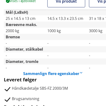
Vises i øjeblikket
Vis produkt
Vis 
Mål (LxBxH)
25 x 14.5 x 13 cm
14.5 x 13.3 x 23.5 cm
31 x 18 x
Bæreevne maks.
2000 kg
1000 kg
3000 kg
Bremse
-
-
-
Diameter, stålkabel
-
-
-
Diameter, tromle
-
-
-
Sammenlign flere egenskaber
Leveret følger
Håndkædetalje SBS-FZ 2000/3M
Brugsanvisning