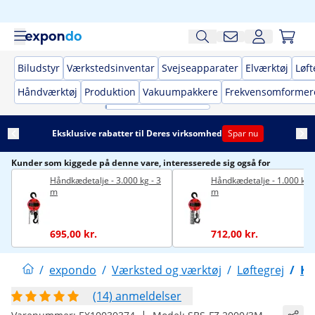
Biludstyr
Værkstedsinventar
Svejseapparater
Elværktøj
Løft
Håndværktøj
Produktion
Vakuumpakkere
Frekvensomformer
Eksklusive rabatter til Deres virksomhed
Spar nu
Kunder som kiggede på denne vare, interesserede sig også for
Håndkædetalje - 3.000 kg - 3
Håndkædetalje - 1.000 kg -
m
m
695,00 kr.
712,00 kr.
/
expondo
/
Værksted og værktøj
/
Løftegrej
/
Kæ
(14) anmeldelser