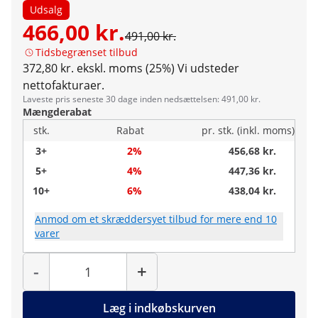
Udsalg
466,00 kr.
491,00 kr.
Tidsbegrænset tilbud
372,80 kr. ekskl. moms (25%)
Vi udsteder
nettofakturaer.
Laveste pris seneste 30 dage inden nedsættelsen: 491,00 kr.
Mængderabat
stk.
Rabat
pr. stk. (inkl. moms)
3+
2%
456,68 kr.
5+
4%
447,36 kr.
10+
6%
438,04 kr.
Anmod om et skræddersyet tilbud for mere end 10
varer
Antal
-
+
Læg i indkøbskurven