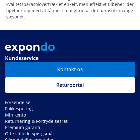
kvalitetsparasolovertræk et enkelt, men effektivt tilbehør, der
hjælper dig med at få mest muligt ud af din parasol i mange
sæsoner.
Kundeservice
Kontakt os
Returportal
Forsendelse
Pakkesporing
Min konto
Returnering & Fortrydelsesret
Premium garanti
Ofte stillede spørgsmål
Sikre betalingsmetoder