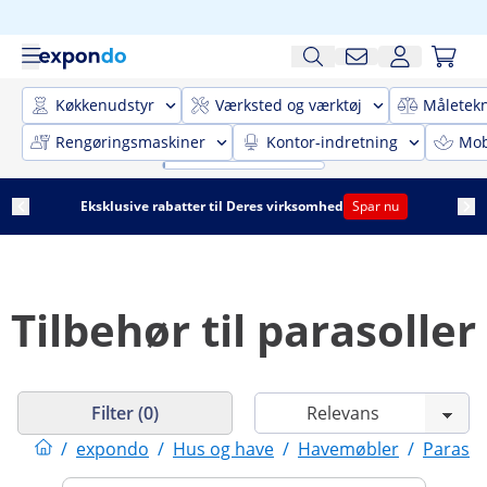
Køkkenudstyr
Værksted og værktøj
Måletekn
Rengøringsmaskiner
Kontor-indretning
Mobi
Eksklusive rabatter til Deres virksomhed
Spar nu
Tilbehør til parasoller
Filter (0)
/
expondo
/
Hus og have
/
Havemøbler
/
Parasol