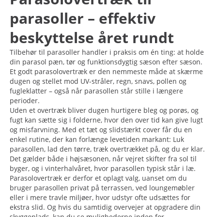
parasoller – effektiv
beskyttelse året rundt
Tilbehør til parasoller handler i praksis om én ting: at holde
din parasol pæn, tør og funktionsdygtig sæson efter sæson.
Et godt parasolovertræk er den nemmeste måde at skærme
dugen og stellet mod UV-stråler, regn, snavs, pollen og
fugleklatter – også når parasollen står stille i længere
perioder.
Uden et overtræk bliver dugen hurtigere bleg og porøs, og
fugt kan sætte sig i folderne, hvor den over tid kan give lugt
og misfarvning. Med et tæt og slidstærkt cover får du en
enkel rutine, der kan forlænge levetiden markant: Luk
parasollen, lad den tørre, træk overtrækket på, og du er klar.
Det gælder både i højsæsonen, når vejret skifter fra sol til
byger, og i vinterhalvåret, hvor parasollen typisk står i læ.
Parasolovertræk er derfor et oplagt valg, uanset om du
bruger parasollen privat på terrassen, ved loungemøbler
eller i mere travle miljøer, hvor udstyr ofte udsættes for
ekstra slid. Og hvis du samtidig overvejer at opgradere din
skyggeplads, kan du se mulighederne inden for