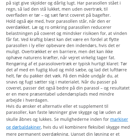
på sigt give skjolder og dårlig lugt. Har parasollen stået i
regn, så lad den stå lukket, men uden overtræk, til
overfladen er tør – og sæt først coveret på bagefter.
Hold også øje med, hvor parasollen står, når den er
overdækket. Læ og ro omkring parasollen reducerer
belastningen på coveret og mindsker risikoen for, at vinden
får fat. Ved kraftig blæst kan det være en fordel at flytte
parasollen i ly eller opbevare den indendørs, hvis det er
muligt. Overtrækket er en barriere, men det kan ikke
ophæve naturens kræfter, når vejret virkelig tager fat.
Rengøring af et parasolovertræk er typisk hurtigt klaret: Tør
det af med en fugtig klud og mild sæbe, og lad det lufttørre
helt, før du pakker det væk. På den måde undgår du, at
snavs og fugt sætter sig i materialet. Når du passer på
coveret, passer det også bedre på din parasol – og resultatet
er en mere præsentabel udendørsplads med mindre
arbejde i hverdagen.
Hvis du ønsker et alternativ eller et supplement til
parasoller, kan faste løsninger give skygge og læ uden at
skulle åbnes og lukkes. Se mulighederne inden for
markiser
og dørbaldakiner
, hvis du vil kombinere fleksibel skygge med
mere permanent overdækning. Uanset din løsning er et