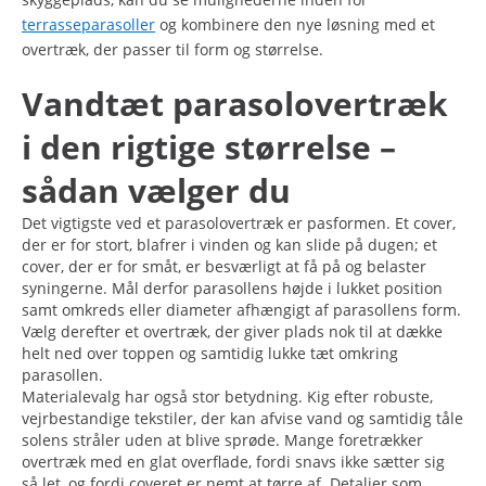
terrasseparasoller
og kombinere den nye løsning med et
overtræk, der passer til form og størrelse.
Vandtæt parasolovertræk
i den rigtige størrelse –
sådan vælger du
Det vigtigste ved et parasolovertræk er pasformen. Et cover,
der er for stort, blafrer i vinden og kan slide på dugen; et
cover, der er for småt, er besværligt at få på og belaster
syningerne. Mål derfor parasollens højde i lukket position
samt omkreds eller diameter afhængigt af parasollens form.
Vælg derefter et overtræk, der giver plads nok til at dække
helt ned over toppen og samtidig lukke tæt omkring
parasollen.
Materialevalg har også stor betydning. Kig efter robuste,
vejrbestandige tekstiler, der kan afvise vand og samtidig tåle
solens stråler uden at blive sprøde. Mange foretrækker
overtræk med en glat overflade, fordi snavs ikke sætter sig
så let, og fordi coveret er nemt at tørre af. Detaljer som