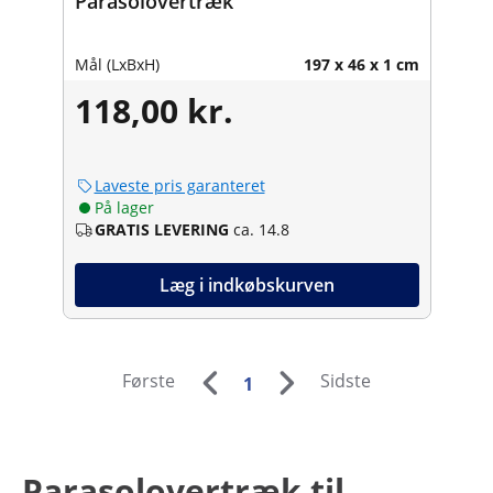
Parasolovertræk
Mål (LxBxH)
197 x 46 x 1 cm
118,00 kr.
Laveste pris garanteret
På lager
GRATIS LEVERING
ca. 14.8
Læg i indkøbskurven
Første
Sidste
1
Parasolovertræk til