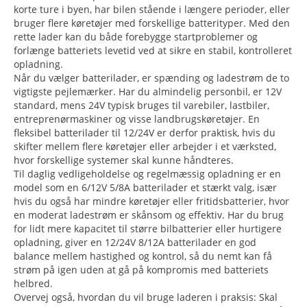
korte ture i byen, har bilen stående i længere perioder, eller
bruger flere køretøjer med forskellige batterityper. Med den
rette lader kan du både forebygge startproblemer og
forlænge batteriets levetid ved at sikre en stabil, kontrolleret
opladning.
Når du vælger batterilader, er spænding og ladestrøm de to
vigtigste pejlemærker. Har du almindelig personbil, er 12V
standard, mens 24V typisk bruges til varebiler, lastbiler,
entreprenørmaskiner og visse landbrugskøretøjer. En
fleksibel batterilader til 12/24V er derfor praktisk, hvis du
skifter mellem flere køretøjer eller arbejder i et værksted,
hvor forskellige systemer skal kunne håndteres.
Til daglig vedligeholdelse og regelmæssig opladning er en
model som en 6/12V 5/8A batterilader et stærkt valg, især
hvis du også har mindre køretøjer eller fritidsbatterier, hvor
en moderat ladestrøm er skånsom og effektiv. Har du brug
for lidt mere kapacitet til større bilbatterier eller hurtigere
opladning, giver en 12/24V 8/12A batterilader en god
balance mellem hastighed og kontrol, så du nemt kan få
strøm på igen uden at gå på kompromis med batteriets
helbred.
Overvej også, hvordan du vil bruge laderen i praksis: Skal