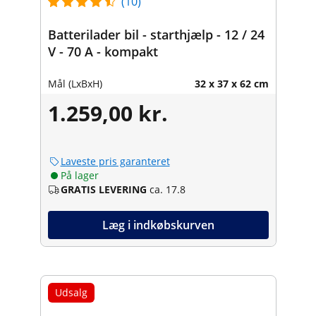
(10)
Batterilader bil - starthjælp - 12 / 24
V - 70 A - kompakt
Mål (LxBxH)
32 x 37 x 62 cm
1.259,00 kr.
Laveste pris garanteret
På lager
GRATIS LEVERING
ca. 17.8
Læg i indkøbskurven
Udsalg