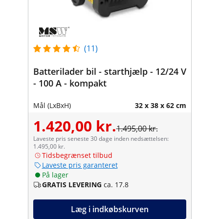
(11)
Batterilader bil - starthjælp - 12/24 V
- 100 A - kompakt
Mål (LxBxH)
32 x 38 x 62 cm
1.420,00 kr.
1.495,00 kr.
Laveste pris seneste 30 dage inden nedsættelsen:
1.495,00 kr.
Tidsbegrænset tilbud
Laveste pris garanteret
På lager
GRATIS LEVERING
ca. 17.8
Læg i indkøbskurven