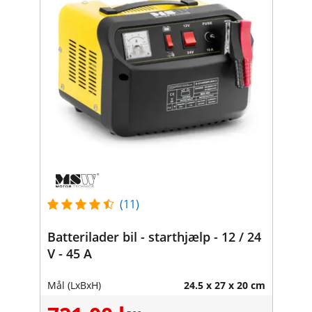
(11)
Batterilader bil - starthjælp - 12 / 24
V - 45 A
Mål (LxBxH)
24.5 x 27 x 20 cm