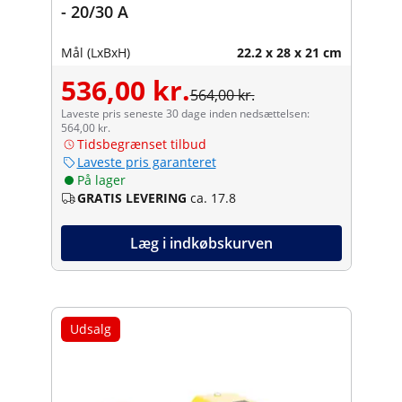
- 20/30 A
Mål (LxBxH)
22.2 x 28 x 21 cm
536,00 kr.
564,00 kr.
Laveste pris seneste 30 dage inden nedsættelsen:
564,00 kr.
Tidsbegrænset tilbud
Laveste pris garanteret
På lager
GRATIS LEVERING
ca. 17.8
Læg i indkøbskurven
Udsalg