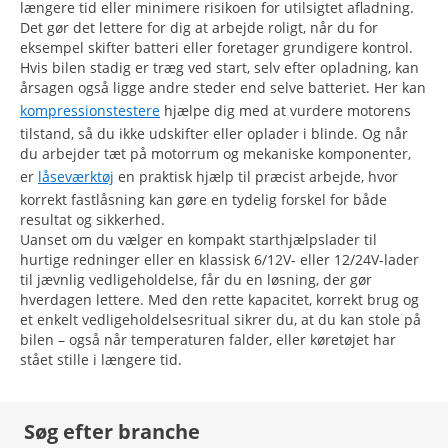
længere tid eller minimere risikoen for utilsigtet afladning.
Det gør det lettere for dig at arbejde roligt, når du for
eksempel skifter batteri eller foretager grundigere kontrol.
Hvis bilen stadig er træg ved start, selv efter opladning, kan
årsagen også ligge andre steder end selve batteriet. Her kan
kompressionstestere
hjælpe dig med at vurdere motorens
tilstand, så du ikke udskifter eller oplader i blinde. Og når
du arbejder tæt på motorrum og mekaniske komponenter,
er
låseværktøj
en praktisk hjælp til præcist arbejde, hvor
korrekt fastlåsning kan gøre en tydelig forskel for både
resultat og sikkerhed.
Uanset om du vælger en kompakt starthjælpslader til
hurtige redninger eller en klassisk 6/12V- eller 12/24V-lader
til jævnlig vedligeholdelse, får du en løsning, der gør
hverdagen lettere. Med den rette kapacitet, korrekt brug og
et enkelt vedligeholdelsesritual sikrer du, at du kan stole på
bilen – også når temperaturen falder, eller køretøjet har
stået stille i længere tid.
Søg efter branche