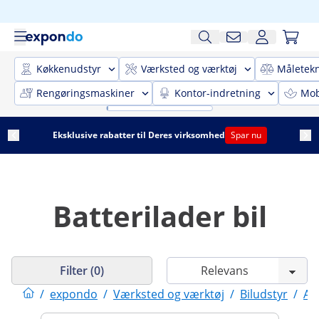
Køkkenudstyr
Værksted og værktøj
Måletekn
Rengøringsmaskiner
Kontor-indretning
Mobi
Eksklusive rabatter til Deres virksomhed
Spar nu
Batterilader bil
Filter (0)
/
expondo
/
Værksted og værktøj
/
Biludstyr
/
Au