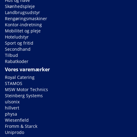
Hus og have
Skønhedspleje
Landbrugsudstyr
Rengøringsmaskiner
Kontor-indretning
Mobilitet og pleje
Hoteludstyr
Sport og fritid
Secondhand
Tilbud
Rabatkoder
Vores varemærker
Royal Catering
STAMOS
MSW Motor Technics
Steinberg Systems
ulsonix
hillvert
physa
Wiesenfield
Fromm & Starck
Uniprodo