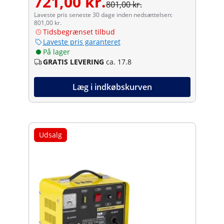
721,00 kr.
801,00 kr.
Laveste pris seneste 30 dage inden nedsættelsen:
801,00 kr.
Tidsbegrænset tilbud
Laveste pris garanteret
På lager
GRATIS LEVERING
ca. 17.8
Læg i indkøbskurven
Udsalg