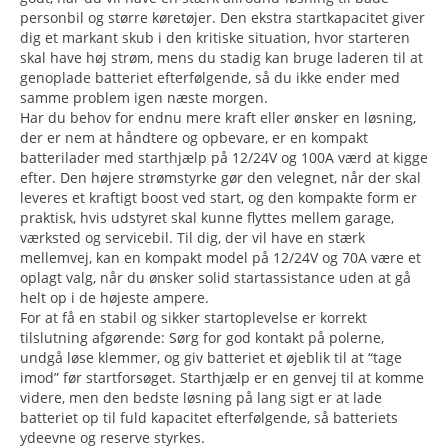
personbil og større køretøjer. Den ekstra startkapacitet giver
dig et markant skub i den kritiske situation, hvor starteren
skal have høj strøm, mens du stadig kan bruge laderen til at
genoplade batteriet efterfølgende, så du ikke ender med
samme problem igen næste morgen.
Har du behov for endnu mere kraft eller ønsker en løsning,
der er nem at håndtere og opbevare, er en kompakt
batterilader med starthjælp på 12/24V og 100A værd at kigge
efter. Den højere strømstyrke gør den velegnet, når der skal
leveres et kraftigt boost ved start, og den kompakte form er
praktisk, hvis udstyret skal kunne flyttes mellem garage,
værksted og servicebil. Til dig, der vil have en stærk
mellemvej, kan en kompakt model på 12/24V og 70A være et
oplagt valg, når du ønsker solid startassistance uden at gå
helt op i de højeste ampere.
For at få en stabil og sikker startoplevelse er korrekt
tilslutning afgørende: Sørg for god kontakt på polerne,
undgå løse klemmer, og giv batteriet et øjeblik til at “tage
imod” før startforsøget. Starthjælp er en genvej til at komme
videre, men den bedste løsning på lang sigt er at lade
batteriet op til fuld kapacitet efterfølgende, så batteriets
ydeevne og reserve styrkes.