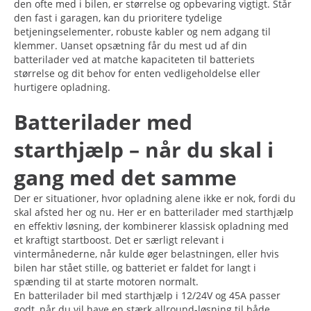
den ofte med i bilen, er størrelse og opbevaring vigtigt. Står
den fast i garagen, kan du prioritere tydelige
betjeningselementer, robuste kabler og nem adgang til
klemmer. Uanset opsætning får du mest ud af din
batterilader ved at matche kapaciteten til batteriets
størrelse og dit behov for enten vedligeholdelse eller
hurtigere opladning.
Batterilader med
starthjælp – når du skal i
gang med det samme
Der er situationer, hvor opladning alene ikke er nok, fordi du
skal afsted her og nu. Her er en batterilader med starthjælp
en effektiv løsning, der kombinerer klassisk opladning med
et kraftigt startboost. Det er særligt relevant i
vintermånederne, når kulde øger belastningen, eller hvis
bilen har stået stille, og batteriet er faldet for langt i
spænding til at starte motoren normalt.
En batterilader bil med starthjælp i 12/24V og 45A passer
godt, når du vil have en stærk allround-løsning til både