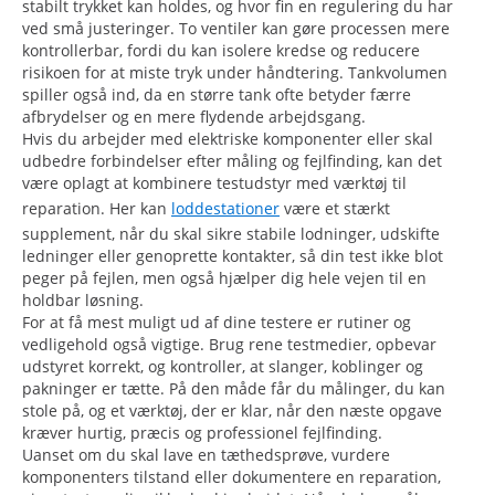
stabilt trykket kan holdes, og hvor fin en regulering du har
ved små justeringer. To ventiler kan gøre processen mere
kontrollerbar, fordi du kan isolere kredse og reducere
risikoen for at miste tryk under håndtering. Tankvolumen
spiller også ind, da en større tank ofte betyder færre
afbrydelser og en mere flydende arbejdsgang.
Hvis du arbejder med elektriske komponenter eller skal
udbedre forbindelser efter måling og fejlfinding, kan det
være oplagt at kombinere testudstyr med værktøj til
reparation. Her kan
loddestationer
være et stærkt
supplement, når du skal sikre stabile lodninger, udskifte
ledninger eller genoprette kontakter, så din test ikke blot
peger på fejlen, men også hjælper dig hele vejen til en
holdbar løsning.
For at få mest muligt ud af dine testere er rutiner og
vedligehold også vigtige. Brug rene testmedier, opbevar
udstyret korrekt, og kontroller, at slanger, koblinger og
pakninger er tætte. På den måde får du målinger, du kan
stole på, og et værktøj, der er klar, når den næste opgave
kræver hurtig, præcis og professionel fejlfinding.
Uanset om du skal lave en tæthedsprøve, vurdere
komponenters tilstand eller dokumentere en reparation,