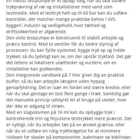
En robust testpumpe er et oplagt valg, når du skal udføre
trykprøvning af rør og installationer med vand som
testmedie. Med et testtryk helt op til 60 bar kan du udføre
kontroller, der matcher mange praktiske behov i VVS,
byggeri, industri og vedligehold, hvor tæthed og
driftssikkerhed er afgørende.
Den viste testpumpe er konstrueret til stabilt arbejde og
præcis kontrol. Med to ventiler får du bedre styring af
processen: du kan fylde systemet, bygge tryk op og holde
trykket, så du tydeligt kan se, om der opstår trykfald. Det gør
det lettere at lokalisere utætheder og vurdere, om en
installation kan godkendes.
Den integrerede vandtank på 7 liter giver dig en praktisk
buffer, så du kan arbejde længere uden hyppig
genopfyldning. Det er især en fordel ved større kredse, eller
når du skal gentage en test flere gange i træk. Samtidig gør
det manuelle princip udstyret let at bruge på steder, hvor
der ikke er adgang til strøm.
Med en slagvolumen på 16 ml kan du opbygge tryk i
kontrollerede trin og finjustere testtrykket mere præcist. Det
er nyttigt, når du arbejder tæt på en ønsket grænse, eller
når du vil udføre en rolig trykforøgelse for at minimere
risikoen for skader på komponenter, pakninger og koblinger.