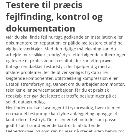
Testere til præcis
fejlfinding, kontrol og
dokumentation
Når du skal finde fejl hurtigt, godkende en installation eller
dokumentere en reparation, er pålidelige testere et af dine
vigtigste værktøjer. Med den rigtige måleløsning kan du
arbejde mere sikkert, undgå dyre efterfølgende udbedringer
og levere et professionelt resultat, der kan efterprøves.
Kategorien dækker testudstyr, der hjælper dig med at
afsløre problemer, før de bliver synlige: tryktab i rør,
svigtende komponenter, utilstrækkelig kompression eller
ustabil strømforsyning. Uanset om du arbejder som montør,
tekniker eller servicemedarbejder, får du et praktisk
redskab, der gør det lettere at træffe beslutninger på et
solidt datagrundlag.
Her finder du især løsninger til trykprøvning, hvor du med
en manuel testpumpe kan fylde anlægget og opbygge et
kontrolleret testtryk. Det er en enkel metode, som passer
godt til alt fra indledende kontrol til afsluttende
tæthedsprøve, og som kan bruges på stedet uden behov for