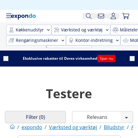
Køkkenudstyr
Værksted og værktøj
Måletekn
Rengøringsmaskiner
Kontor-indretning
Mobi
Eksklusive rabatter til Deres virksomhed
Spar nu
Testere
Filter (0)
/
expondo
/
Værksted og værktøj
/
Biludstyr
/
Au