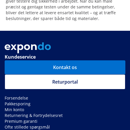
giver testere dig sikkerhed i arbejdet. Når du kan måle
præcist og gentage testen under de samme betingelser,
bliver det lettere at levere ensartet kvalitet – og at træffe
beslutninger, der sparer både tid og materialer.
Kundeservice
Kontakt os
Returportal
Forsendelse
Pakkesporing
Min konto
Returnering & Fortrydelsesret
Premium garanti
Ofte stillede spørgsmål