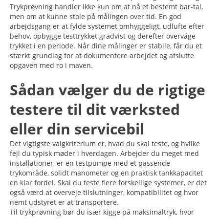
Trykprøvning handler ikke kun om at nå et bestemt bar-tal,
men om at kunne stole på målingen over tid. En god
arbejdsgang er at fylde systemet omhyggeligt, udlufte efter
behov, opbygge testtrykket gradvist og derefter overvåge
trykket i en periode. Når dine målinger er stabile, får du et
stærkt grundlag for at dokumentere arbejdet og afslutte
opgaven med ro i maven.
Sådan vælger du de rigtige
testere til dit værksted
eller din servicebil
Det vigtigste valgkriterium er, hvad du skal teste, og hvilke
fejl du typisk møder i hverdagen. Arbejder du meget med
installationer, er en testpumpe med et passende
trykområde, solidt manometer og en praktisk tankkapacitet
en klar fordel. Skal du teste flere forskellige systemer, er det
også værd at overveje tilslutninger, kompatibilitet og hvor
nemt udstyret er at transportere.
Til trykprøvning bør du især kigge på maksimaltryk, hvor