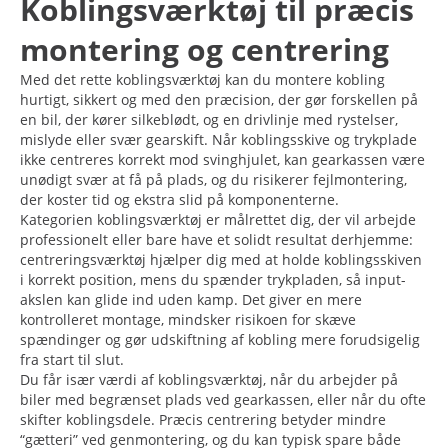
Koblingsværktøj til præcis
montering og centrering
Med det rette koblingsværktøj kan du montere kobling
hurtigt, sikkert og med den præcision, der gør forskellen på
en bil, der kører silkeblødt, og en drivlinje med rystelser,
mislyde eller svær gearskift. Når koblingsskive og trykplade
ikke centreres korrekt mod svinghjulet, kan gearkassen være
unødigt svær at få på plads, og du risikerer fejlmontering,
der koster tid og ekstra slid på komponenterne.
Kategorien koblingsværktøj er målrettet dig, der vil arbejde
professionelt eller bare have et solidt resultat derhjemme:
centreringsværktøj hjælper dig med at holde koblingsskiven
i korrekt position, mens du spænder trykpladen, så input-
akslen kan glide ind uden kamp. Det giver en mere
kontrolleret montage, mindsker risikoen for skæve
spændinger og gør udskiftning af kobling mere forudsigelig
fra start til slut.
Du får især værdi af koblingsværktøj, når du arbejder på
biler med begrænset plads ved gearkassen, eller når du ofte
skifter koblingsdele. Præcis centrering betyder mindre
“gætteri” ved genmontering, og du kan typisk spare både