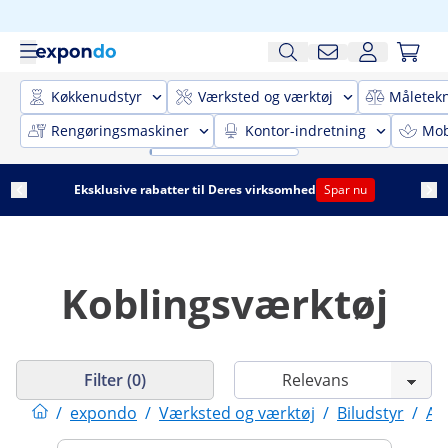
Køkkenudstyr
Værksted og værktøj
Måletekn
Rengøringsmaskiner
Kontor-indretning
Mobi
Eksklusive rabatter til Deres virksomhed
Spar nu
Koblingsværktøj
Filter (0)
/
expondo
/
Værksted og værktøj
/
Biludstyr
/
Au