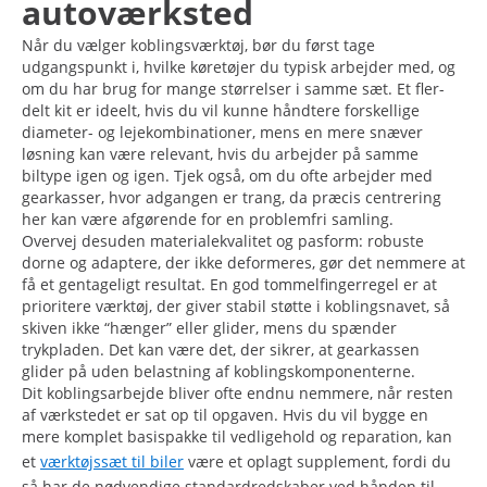
autoværksted
Når du vælger koblingsværktøj, bør du først tage
udgangspunkt i, hvilke køretøjer du typisk arbejder med, og
om du har brug for mange størrelser i samme sæt. Et fler-
delt kit er ideelt, hvis du vil kunne håndtere forskellige
diameter- og lejekombinationer, mens en mere snæver
løsning kan være relevant, hvis du arbejder på samme
biltype igen og igen. Tjek også, om du ofte arbejder med
gearkasser, hvor adgangen er trang, da præcis centrering
her kan være afgørende for en problemfri samling.
Overvej desuden materialekvalitet og pasform: robuste
dorne og adaptere, der ikke deformeres, gør det nemmere at
få et gentageligt resultat. En god tommelfingerregel er at
prioritere værktøj, der giver stabil støtte i koblingsnavet, så
skiven ikke “hænger” eller glider, mens du spænder
trykpladen. Det kan være det, der sikrer, at gearkassen
glider på uden belastning af koblingskomponenterne.
Dit koblingsarbejde bliver ofte endnu nemmere, når resten
af værkstedet er sat op til opgaven. Hvis du vil bygge en
mere komplet basispakke til vedligehold og reparation, kan
et
værktøjssæt til biler
være et oplagt supplement, fordi du
så har de nødvendige standardredskaber ved hånden til