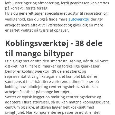
løft, justeringer og afmontering, fordi gearkassen kan sættes
på korrekt i første forsøg.
Hvis du generelt søger specialiseret udstyr til reparation og
vedligehold, kan du også finde mere
autoværktøj
, der gør
arbejdet mere effektivt i værkstedet og giver dig en mere
ensartet kvalitet på tværs af opgaver.
Koblingsværktøj - 38 dele
til mange biltyper
Et alsidigt sæt er ofte den smarteste løsning, når du vil være
dækket ind til flere bilmærker og forskellige gearkasser.
Derfor er koblingsværktøj - 38 dele et stærkt og
repræsentativt valg i kategorien: et komplet kit, der er
sammensat til at håndtere varierende dimensioner på
koblingsnav, pilotlejer og centreringsbehov, så du kan
arbejde fleksibelt på mange køretøjer.
Sættet er typisk bygget op omkring centreringsdorne og
adaptere i flere størrelser, så du kan matche koblingsskivens
centrum og sikre, at skiven ligger helt koaksialt med
svinghjulet. Når komponenterne passer præcist, er det