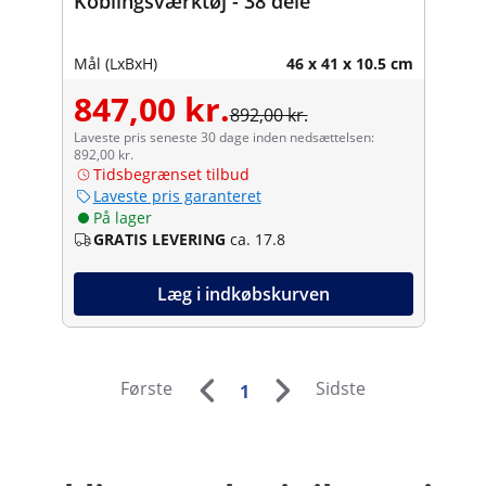
Koblingsværktøj - 38 dele
Mål (LxBxH)
46 x 41 x 10.5 cm
847,00 kr.
892,00 kr.
Laveste pris seneste 30 dage inden nedsættelsen:
892,00 kr.
Tidsbegrænset tilbud
Laveste pris garanteret
På lager
GRATIS LEVERING
ca. 17.8
Læg i indkøbskurven
Første
Sidste
1