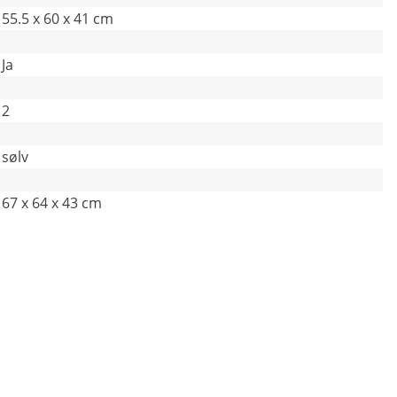
55.5 x 60 x 41 cm
Ja
2
sølv
67 x 64 x 43 cm