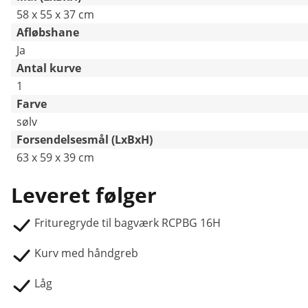
58 x 55 x 37 cm
Afløbshane
Ja
Antal kurve
1
Farve
sølv
Forsendelsesmål (LxBxH)
63 x 59 x 39 cm
Leveret følger
Frituregryde til bagværk RCPBG 16H
Kurv med håndgreb
Låg