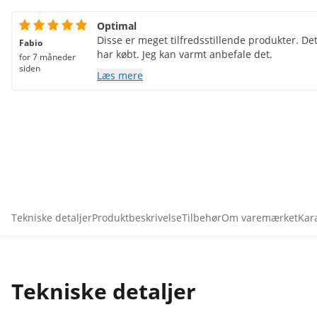
Optimal
Disse er meget tilfredsstillende produkter. Det
Fabio
har købt. Jeg kan varmt anbefale det.
for 7 måneder
siden
Læs mere
Tekniske detaljer
Produktbeskrivelse
Tilbehør
Om varemærket
Kar
Tekniske detaljer