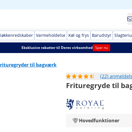
Køkkenredskaber
Varmeholdelse
Køl og frys
Barudstyr
Slagteri
Eksklusive rabatter til Deres virksomhed
Spar nu
rituregryder til bagværk
(22) anmeldel
Frituregryde til ba
Hovedfunktioner