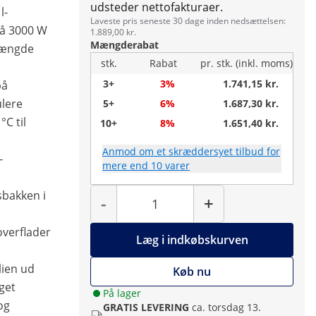
udsteder nettofakturaer.
l-
Laveste pris seneste 30 dage inden nedsættelsen:
på 3000 W
1.889,00 kr.
Mængderabat
mængde
stk.
Rabat
pr. stk. (inkl. moms)
3+
3%
1.741,15 kr.
på
lere
5+
6%
1.687,30 kr.
°C til
10+
8%
1.651,40 kr.
Anmod om et skræddersyet tilbud for
-
mere end 10 varer
Antal
sbakken i
-
+
overflader
Læg i indkøbskurven
lien ud
Køb nu
get
På lager
og
GRATIS LEVERING
ca. torsdag 13.