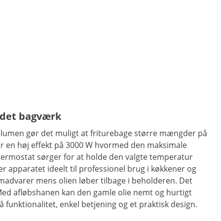
ndet bagværk
 volumen gør det muligt at friturebage større mængder på
ar en høj effekt på 3000 W hvormed den maksimale
termostat sørger for at holde den valgte temperatur
apparatet ideelt til professionel brug i køkkener og
madvarer mens olien løber tilbage i beholderen. Det
Med afløbshanen kan den gamle olie nemt og hurtigt
unktionalitet, enkel betjening og et praktisk design.