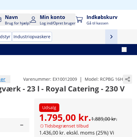
Navn
Min konto
Indkøbskurv
Brug for hjælp?
Log ind/Opret bruger
Gå til kassen
udstyr
Industriopvaskere
ser
|
Varenummer:
EX10012009
Model:
RCPBG 16H
gværk - 23 l - Royal Catering - 230 V
Udsalg
1.795,00 kr.
1.889,00 kr.
Tidsbegrænset tilbud
1.436,00 kr. ekskl. moms (25%)
Vi