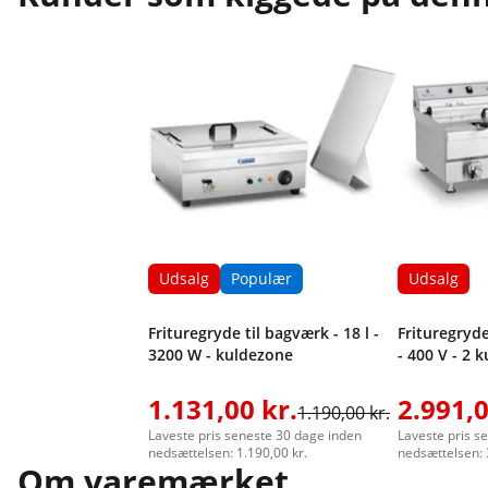
Udsalg
Populær
Udsalg
Frituregryde til bagværk - 18 l -
Frituregryde
3200 W - kuldezone
- 400 V - 2 
1.131,00 kr.
2.991,0
1.190,00 kr.
Laveste pris seneste 30 dage inden
Laveste pris s
nedsættelsen: 1.190,00 kr.
nedsættelsen: 
Om varemærket