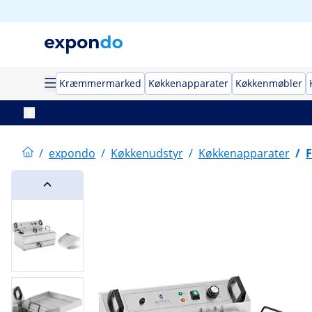
Kræmmermarked
Køkkenapparater
Køkkenmøbler
/
expondo
/
Køkkenudstyr
/
Køkkenapparater
/
F