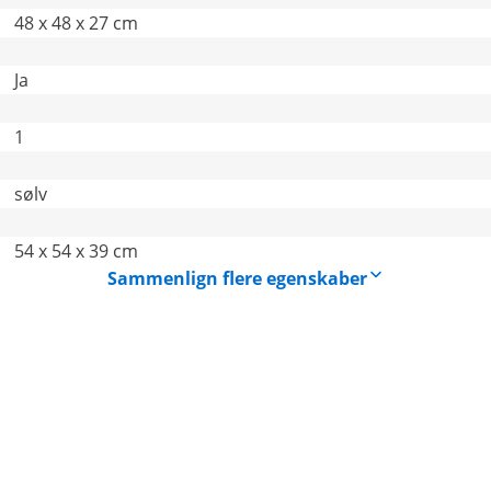
48 x 48 x 27 cm
Ja
1
sølv
54 x 54 x 39 cm
Sammenlign flere egenskaber