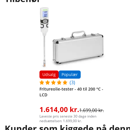
Udsalg
Populær
(3)
Fritureolie-tester - 40 til 200 °C -
LCD
1.614,00 kr.
1.699,00 kr.
Laveste pris seneste 30 dage inden
nedsættelsen: 1.699,00 kr.
Kunder som kiggede på denne