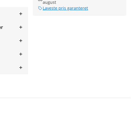
august
Laveste pris garanteret
er