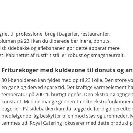
net til professionel brug i bagerier, restauranter,
lumen på 23 l kan du tilberede berlinere, donuts,
ktisk sidebakke og afløbshanen gør dette apparat mere
 Kabinettet af rustfrit stål er robust og smagsneutralt.
Friturekoger med kuldezone til donuts og a
30 l-beholderen kan fyldes med op til 23 l olie. Den store
en gang og derved spare tid. Det kraftige varmeelement h
temperatur på 200 °C hurtigt opnås. Den ekstra nøjagtige 
konstant. Med de mange gennemtænkte ekstrafunktioner er 
bagerier. På sidebakken kan du lægge de færdigtilberedte 
medfølgende låg beskytter olien mod støv og urenheder. 
tømmes ud. Royal Catering fokuserer med dette produkt på f